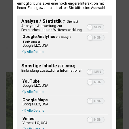
ermöglicht uns aber eine noch engere Interaktion mit
Ihnen. Falls gewünscht, treffen Sie bitte eine Auswahl:
Analyse / Statistik
(1 Dienst)
Anonyme Auswertung zur
Fehlerbehebung und Weiterentwicklung
Google Analytics
via Google
TagManager
Google LLC, USA
ⓘ Alle Details
Sonstige Inhalte
Letj fröögels
(3 Dienste)
Einbindung zusätzlicher Informationen
YouTube
Google LLC, USA
ⓘ Alle Details
Google Maps
Google LLC, USA
ⓘ Alle Details
Vimeo
Vimeo LLC, USA