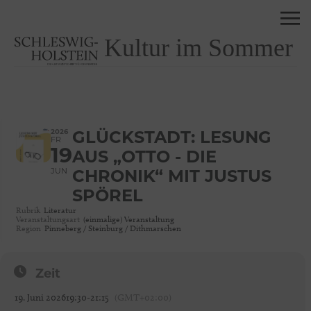
Kultur im Sommer
2026
GLÜCKSTADT: LESUNG
FR
19
AUS „OTTO - DIE
JUN
CHRONIK“ MIT JUSTUS
SPÖREL
Rubrik
Literatur
Veranstaltungsart
(einmalige) Veranstaltung
Region
Pinneberg / Steinburg / Dithmarschen
Zeit
19. Juni 2026
19:30
-
21:15
(GMT+02:00)