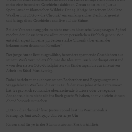
meist eine besondere Geschichte dahinter. Genau so ist es bei Justus
Spörel aus der Blomeschen Wildnis: Der 23-Jährige hat seinem Idol Otto
Waalkes mit „Otto – die Chronik“ ein umfangreiches Denkmal gesetzt
und bringt diese Geschichte nun live auf die Bühne.
Bei der Veranstaltung geht es nicht nur um klassische Lesepassagen. Spörel
möchte den Besuchern vor allem einen persönlichen Einblick geben: Wie
entsteht eigentlich eine 352 Seiten starke Chronik über einen der
bekanntesten deutschen Komiker?
Der junge Autor liest ausgewählte, besonders spannende Geschichten aus
seinem Werk vor und erzählt, wie die Idee zum Buch überhaupt entstand
– von den ersten Otto-Schallplatten aus Kindertagen bis zur intensiven
Arbeit im Rüssl-Musikverlag.
Dabei berichtet er auch von seinen Recherchen und Begegnungen mit
Weggefährten Waalkes‘, die er im Laufe der zwei Jahre Arbeit interviewt
hat. Es gab auch so manche überraschende, kuriose oder bewegende
Anekdote, die es nicht alle ins Buch geschafft haben, aber vielleicht diesen
Abend besonders machen.
„Otto – die Chronik“ live: Justus Spörel liest im Wasmer-Palais
Freitag, 19. Juni 2026, 19.30 Uhr bis 21.30 Uhr
Karten sind für 7€ in der Bücherstube am Fleth erhältlich.