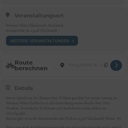
Veranstaltungsort
Wasmer Palais Glückstadt, Stucksaal
Königstraße 36, 25348 Glückstadt
WEITERE VERANSTALTUNGEN
Route
Address - Glückstadt: Lesung aus „OTTO - 
Destination Address - Glückstadt: Le
berechnen
Details
Justus Spörel aus der Blomeschen Wildnis gewährt bei seiner Lesung im
Wasmer-Palais Einblicke in die Entstehung seines Buchs über Otto
Waalkes. Persönliche Erlebnisse und Anekdoten stehen dabei im
Mittelpunkt.
Karten gibt es in der Bücherstube am Fleth in 25348 Glückstadt (Preis: 7€).
Wenn aus einer Kindheitsleidenschaft ein echtes Buchprojekt wird, steckt