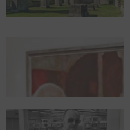
Zwischen Armutsideal und Politik. Der
Zisterzienserorden im Ostseeraum
Dieter Pape. Ein Leben für die Kunst