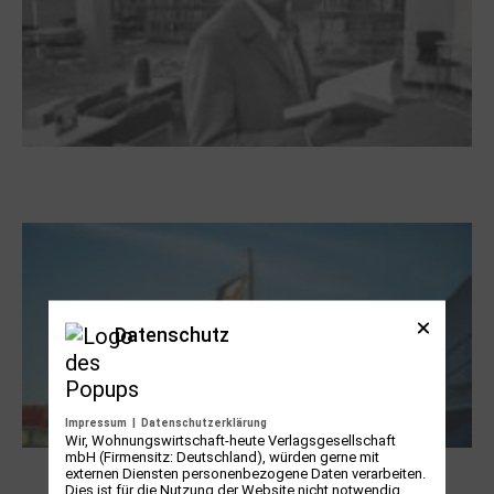
Boy Lornsen zum 30. Todestag. Von
Steinen, Büchern und Himbeersaft
Datenschutz
Impressum
|
Datenschutzerklärung
Wir, Wohnungswirtschaft-heute Verlagsgesellschaft
mbH (Firmensitz: Deutschland), würden gerne mit
NUKLEUS Kiel
externen Diensten personenbezogene Daten verarbeiten.
Dies ist für die Nutzung der Website nicht notwendig,