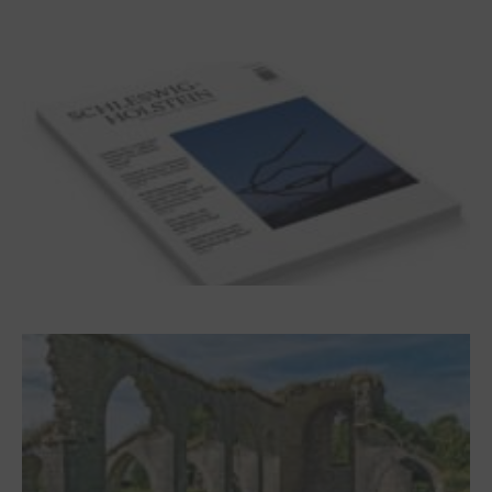
Dichterwettstreit auf Helgoland oder Sieben
Helgas auf der Hummerklippe
Frühjahr 2026 – Editorial