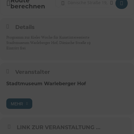
Route
Address - Kurz und kunstvoll“ – Mittagsführ
Destination Address - Kurz und kunstvo
berechnen
Details
Programm zur Kieler Woche für Kunstinteressierte
Stadtmuseum Warleberger Hof, Dänische Straße 19
Eintritt frei
Veranstalter
Stadtmuseum Warleberger Hof
MEHR
LINK ZUR VERANSTALTUNG ...