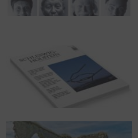
100 Jahre James Krüss. Ein
Dichterwettstreit auf Helgoland oder Sieben
Helgas auf der Hummerklippe
Frühjahr 2026 – Editorial