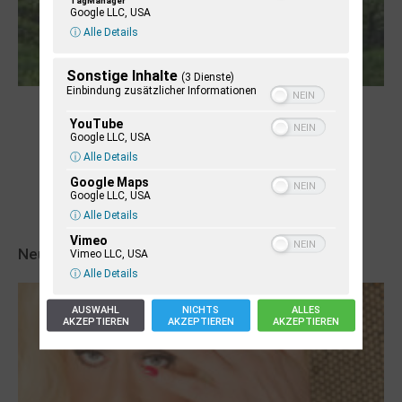
TagManager
Google LLC, USA
ⓘ Alle Details
Sonstige Inhalte
(3 Dienste)
Einbindung zusätzlicher Informationen
Robert Schads „Blickweit“: Linien im Land
YouTube
der Horizonte
Google LLC, USA
ⓘ Alle Details
Google Maps
Google LLC, USA
ⓘ Alle Details
Vimeo
Neueste Veranstaltungseinträge
Vimeo LLC, USA
ⓘ Alle Details
AUSWAHL
NICHTS
ALLES
AKZEPTIEREN
AKZEPTIEREN
AKZEPTIEREN