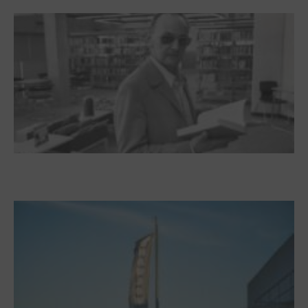
Dieter Pape. Ein Leben für die Kunst
Boy Lornsen zum 30. Todestag. Von
Steinen, Büchern und Himbeersaft