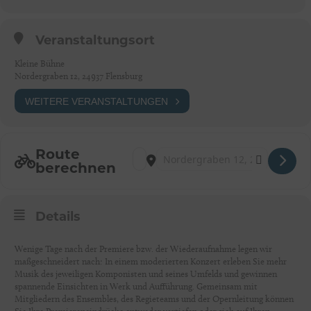
Veranstaltungsort
Kleine Bühne
Nordergraben 12, 24937 Flensburg
WEITERE VERANSTALTUNGEN
Route
Address - ZUGABE! [gEkkJ0aUy]
Destination Address - ZUGABE! [wr4b
berechnen
Details
Wenige Tage nach der Premiere bzw. der Wiederaufnahme legen wir
maßgeschneidert nach: In einem moderierten Konzert erleben Sie mehr
Musik des jeweiligen Komponisten und seines Umfelds und gewinnen
spannende Einsichten in Werk und Aufführung. Gemeinsam mit
Mitgliedern des Ensembles, des Regieteams und der Opernleitung können