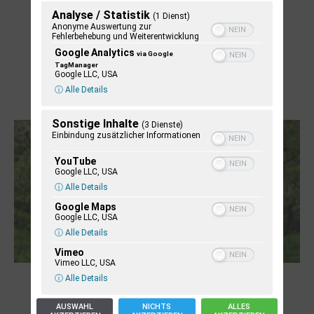
Analyse / Statistik
(1 Dienst)
Anonyme Auswertung zur
Fehlerbehebung und Weiterentwicklung
Google Analytics
via Google
TagManager
Google LLC, USA
ⓘ Alle Details
Letj fröögels
Sonstige Inhalte
(3 Dienste)
Einbindung zusätzlicher Informationen
YouTube
Google LLC, USA
ⓘ Alle Details
Google Maps
Google LLC, USA
ⓘ Alle Details
Vimeo
Vimeo LLC, USA
Robert Schads „Blickweit“: Linien im Land
ⓘ Alle Details
der Horizonte
AUSWAHL
NICHTS
ALLES