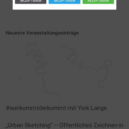
AKZEPTIEREN
AKZEPTIEREN
AKZEPTIEREN
Neueste Veranstaltungseinträge
#werkommtderkommt mit York Lange
„Urban Sketching“ – Öffentliches Zeichnen in