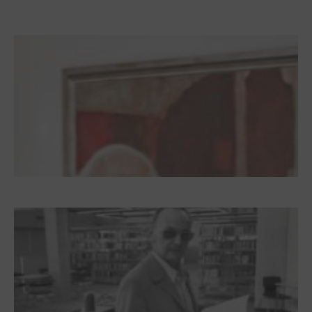
Zwischen Armutsideal und Politik. Der
Zisterzienserorden im Ostseeraum
Dieter Pape. Ein Leben für die Kunst