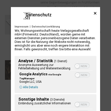
seine Gegenbewegungen in Frühformen
von Slow Tourism und Micro-Adventures
Datenschutz
Editorial
Kristof Warda
Impressum
|
Datenschutzerklärung
Wir, Wohnungswirtschaft-heute Verlagsgesellschaft
Liebe Leserin, lieber Leser, auch wenn die
mbH (Firmensitz: Deutschland), würden gerne mit
Menschheit schon immer sehr mobil
externen Diensten personenbezogene Daten verarbeiten.
Dies ist für die Nutzung der Website nicht notwendig,
gewesen ist, scheint der temporäre
ermöglicht uns aber eine noch engere Interaktion mit
Ortswechsel „zum Vergnügen“ ein recht
Ihnen. Falls gewünscht, treffen Sie bitte eine Auswahl:
junges Phänomen zu...
Analyse / Statistik
(1 Dienst)
Schleswig-Holstein Ausgabe
Anonyme Auswertung zur
Fehlerbehebung und Weiterentwicklung
sechs 2013
Google Analytics
Redaktion Schleswig-Holstein
via Google
TagManager
Google LLC, USA
Top-Themen: Das Gavnø-Retabel im
ⓘ Alle Details
Lübecker St. Annen-Museum
// Unbequeme Denkmäler - Was sagen
Kriegerdenkmäler heute? // Kieler
Sonstige Inhalte
(3 Dienste)
Frieden: 1814 - ein Schicksalsjahr für den
Einbindung zusätzlicher Informationen
Norden // Baumgeschichten - Wat ole