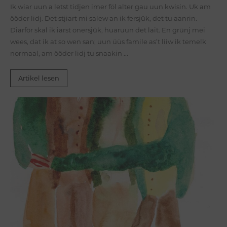
Ik wiar uun a letst tidjen imer föl alter gau uun kwisin. Uk am
ööder lidj. Det stjiart mi salew an ik fersjük, det tu aanrin.
Diarför skal ik iarst onersjük, huaruun det lait. En grünj mei
wees, dat ik at so wen san; uun üüs famile as’t liiw ik temelk
normaal, am ööder lidj tu snaakin ...
Artikel lesen