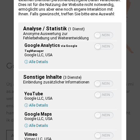
Dies ist für die Nutzung der Website nicht notwendig,
ermöglicht uns aber eine noch engere Interaktion mit
Ihnen. Falls gewünscht, treffen Sie bitte eine Auswahl:
Analyse / Statistik
(1 Dienst)
Anonyme Auswertung zur
Fehlerbehebung und Weiterentwicklung
Google Analytics
via Google
TagManager
Google LLC, USA
ⓘ Alle Details
Goor ei so ring
Sonstige Inhalte
(3 Dienste)
Einbindung zusätzlicher Informationen
Ütj a corona tidj hää jo enarken was irgentwat mänimen; bi mi
as at, dat ik uf an tu ans nian last üüb ööder lidj haa. Det wiar
YouTube
wel al tuföören so, man bi corona hed ham jo en gud
Google LLC, USA
ⓘ Alle Details
enskialagang, am altermaal ütj a wai tu gungen an do hää
ham ään diartu wenet. Corona as nü föörbi, an likewel soocht
Google Maps
Google LLC, USA
ik diarefter temelk loong noch: ik mei ei ütjgung.
ⓘ Alle Details
Vimeo
Artikel lesen
Vimeo LLC, USA