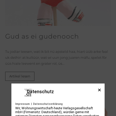
Gud as ei gudenooch
Tu jodiar teesen, wat ik bit nü apsteld haa, hiart üüb arke faal
uk dethir: at kultüür, wat wi uun jong juaren mäfu, spelet för
üüs hiale leewent en grater rol, üs...
Artikel lesen
Datenschutz
Impressum
|
Datenschutzerklärung
Wir, Wohnungswirtschaft-heute Verlagsgesellschaft
mbH (Firmensitz: Deutschland), würden gerne mit
externen Diensten personenbezogene Daten verarbeiten.