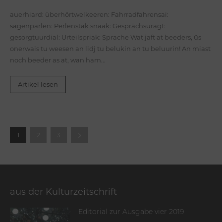
auerhiard: überhörtwelkeeren: Fahrradfahrensai:
sagenparlen: Perlenstak snaak: Gesprächsuragt:
gesorgtuurdial: Urteilspriak: Sprache Wat jaft at beeders, üs
onerwais tu weesen an lidj tu belukin an tu beluurin! An miast
noch beeder as at, wan ham...
Artikel lesen
1
2
3
aus der Kulturzeitschrift
Editorial zur Ausgabe vier 2019