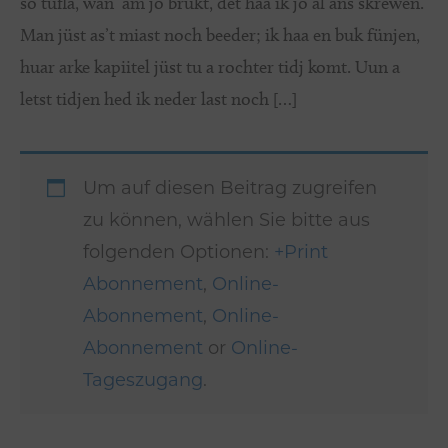
so tuflä, wan ‘am jo brükt, det haa ik jo al ans skrewen.
Man jüst as’t miast noch beeder; ik haa en buk fünjen,
huar arke kapiitel jüst tu a rochter tidj komt. Uun a
letst tidjen hed ik neder last noch […]
Um auf diesen Beitrag zugreifen
zu können, wählen Sie bitte aus
folgenden Optionen:
+Print
Abonnement
,
Online-
Abonnement
,
Online-
Abonnement
or
Online-
Tageszugang
.