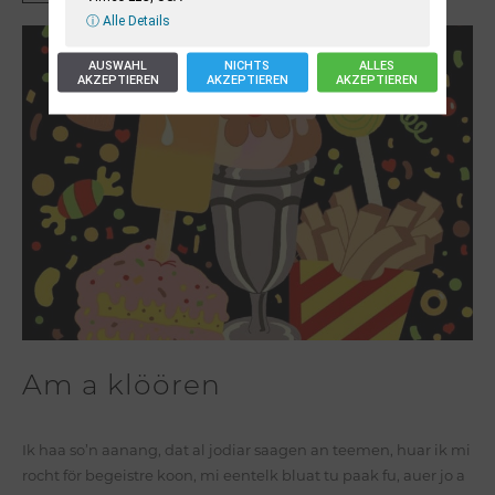
ⓘ Alle Details
AUSWAHL
NICHTS
ALLES
AKZEPTIEREN
AKZEPTIEREN
AKZEPTIEREN
Am a klöören
Ik haa so’n aanang, dat al jodiar saagen an teemen, huar ik mi
rocht för begeistre koon, mi eentelk bluat tu paak fu, auer jo a