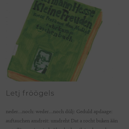
Letj fröögels
neder…noch: weder…noch dülj: Geduld apdaage:
auftauchen amdreit: umdreht Dat a rocht buken ään