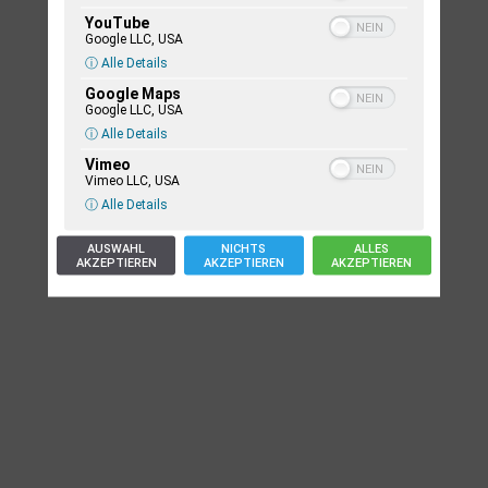
YouTube
Google LLC, USA
ⓘ Alle Details
Google Maps
ALLGEMEIN
Google LLC, USA
Sample post title 8
ⓘ Alle Details
Vimeo
Sample post no 8 excerpt.
Vimeo LLC, USA
ⓘ Alle Details
Weiterlesen
AUSWAHL
NICHTS
ALLES
AKZEPTIEREN
AKZEPTIEREN
AKZEPTIEREN