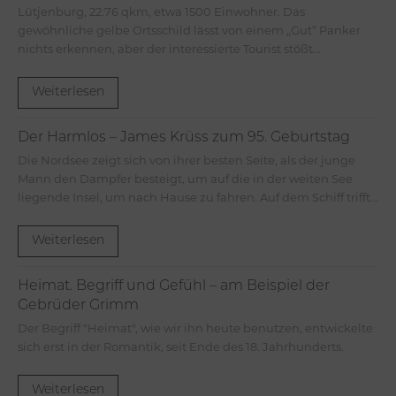
Lütjenburg, 22.76 qkm, etwa 1500 Einwohner. Das
gewöhnliche gelbe Ortsschild lässt von einem „Gut“ Panker
nichts erkennen, aber der interessierte Tourist stößt...
Weiterlesen
Der Harmlos – James Krüss zum 95. Geburtstag
Die Nordsee zeigt sich von ihrer besten Seite, als der junge
Mann den Dampfer besteigt, um auf die in der weiten See
liegende Insel, um nach Hause zu fahren. Auf dem Schiff trifft...
Weiterlesen
Heimat. Begriff und Gefühl – am Beispiel der
Gebrüder Grimm
Der Begriff "Heimat", wie wir ihn heute benutzen, entwickelte
sich erst in der Romantik, seit Ende des 18. Jahrhunderts.
Weiterlesen