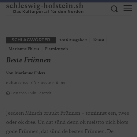
schleswig-holstein.sh
Das Kulturportal für den Norden
2016 Ausgabe 2
Kunst
SCHLAGWÖRTER
Marianne Ehlers
Plattdeutsch
Beste Frünnen
Von
Marianne Ehlers
Kulturzeitschrift
Beste Frünnen
Less than 1
Min.
Lesezeit
Jeedeen Minsch bruukt Frünnen – tominnst een, twee
oder ok dree. Un dat sünd denn ok meistto nich blots
gode Frünnen, dat sünd de besten Frünnen. De