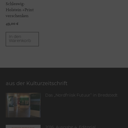
Schleswig-
Holstein +Print
verschenken
49,00
€
In den
Warenkorb
aus der Kulturzeitschrift
Das „Nordfriisk Futuur“ in Bredstedt
2016, Ausgabe 4, Editorial