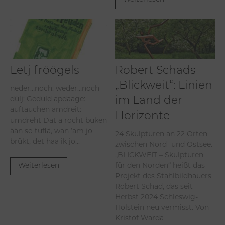
Letj fröögels
Robert Schads
„Blickweit“: Linien
neder…noch: weder…noch
im Land der
dülj: Geduld apdaage:
auftauchen amdreit:
Horizonte
umdreht Dat a rocht buken
ään so tuflä, wan ‘am jo
24 Skulpturen an 22 Orten
brükt, det haa ik jo...
zwischen Nord- und Ostsee.
„BLICKWEIT – Skulpturen
Weiterlesen
für den Norden“ heißt das
Projekt des Stahlbildhauers
Robert Schad, das seit
Herbst 2024 Schleswig-
Holstein neu vermisst. Von
Kristof Warda