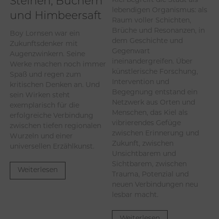
Steinen, Büchern
Kiel begreift die Stadt als
lebendigen Organismus: als
und Himbeersaft
Raum voller Schichten,
Brüche und Resonanzen, in
Boy Lornsen war ein
dem Geschichte und
Zukunftsdenker mit
Gegenwart
Augenzwinkern. Seine
ineinandergreifen. Über
Werke machen noch immer
künstlerische Forschung,
Spaß und regen zum
Intervention und
kritischen Denken an. Und
Begegnung entstand ein
sein Wirken steht
Netzwerk aus Orten und
exemplarisch für die
Menschen, das Kiel als
erfolgreiche Verbindung
vibrierendes Gefüge
zwischen tiefen regionalen
zwischen Erinnerung und
Wurzeln und einer
Zukunft, zwischen
universellen Erzählkunst.
Unsichtbarem und
Sichtbarem, zwischen
Weiterlesen
Trauma, Potenzial und
neuen Verbindungen neu
lesbar macht.
Weiterlesen