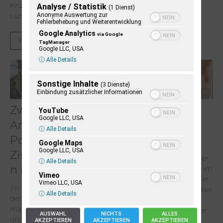
Analyse / Statistik
Krüss. Sohn des Elektrikers
(1 Dienst)
Anonyme Auswertung zur
Ludwig Krüss und der...
Fehlerbehebung und Weiterentwicklung
Google Analytics
via Google
Weiterlesen
TagManager
Google LLC, USA
ⓘ Alle Details
Sonstige Inhalte
(3 Dienste)
Einbindung zusätzlicher Informationen
Zwischen
Dieter Pape. Ein
YouTube
Google LLC, USA
Armutsideal und
Leben für die
ⓘ Alle Details
Politik. Der
Kunst
Google Maps
Google LLC, USA
Zisterzienserorde
Der Kunstpädagoge Dieter
ⓘ Alle Details
n im Ostseeraum
Pape ist seit Jahrzehnten im
Vimeo
Kunst- und Kulturleben der
Vimeo LLC, USA
Im 12. Jahrhundert prägte
Stadt Plön und weit darüber
ⓘ Alle Details
der Zisterzienserorden
hinaus eine Instanz: als
maßgeblich die kulturelle
langjähriger Kunsterzieher
AUSWAHL
NICHTS
ALLES
und kirchliche
AKZEPTIEREN
AKZEPTIEREN
AKZEPTIEREN
am Staatlichen