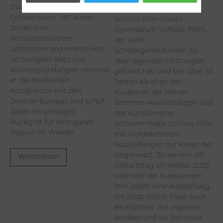
Durchdringung des
Internatsgymnasium
Ostseeraums. Mit klaren
Schloss Plön (heute
Strukturen,
Gymnasium Schloss Plön),
architektonischen
der viele
Leitbildern und einem weit
Schülergenerationen zu
verzweigten Netz von
überragenden Leistungen
Klostergründungen verband
geführt hat, und seit über 35
er die nordischen
Jahren als einer der
Königreiche mit den
Kuratoren der Plöner-
Zentren Europas und schuf
Sommer-Ausstellungen und
dabei ein geistiges
des Kunstvereins
Rückgrat für eine ganze
Schwimmhalle Schloss Plön
Region im Wandel.
mit vielbeachteten
Ausstellungen zur Kunst der
Gegenwart. Zu seinem 90.
Weiterlesen
Geburtstag im Herbst 2025
widmete der Kunstverein
ihm selbst eine Ausstellung.
Sie zeigt Dieter Pape auch
als Künstler mit eigenen
Werken und als Sammler