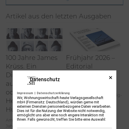
Artikel aus den letzten Ausgaben
100 Jahre James
Frühjahr 2026 –
Krüss. Ein
Editorial
Dichterwettstreit
Chefredakteur Kristof
Datenschutz
auf Helgoland
Warda stellt die Ausgabe
Frühjahr 2026 der
oder Sieben
Impressum
|
Datenschutzerklärung
Kulturzeitschrift Schleswig-
Wir, Wohnungswirtschaft-heute Verlagsgesellschaft
Helgas auf der
Holstein vor.
mbH (Firmensitz: Deutschland), würden gerne mit
externen Diensten personenbezogene Daten verarbeiten.
Hummerklippe
Dies ist für die Nutzung der Website nicht notwendig,
ermöglicht uns aber eine noch engere Interaktion mit
Weiterlesen
Ihnen. Falls gewünscht, treffen Sie bitte eine Auswahl:
Am 31. Mai 2026 wäre er 100
Jahre alt geworden. James