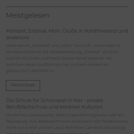
Meistgelesen
Mahlzeit, Erstmal, Moin. Grüße in Nordfriesland und
anderswo
Jeder kennt „Mahlzeit“ und „Moin“ als Gruß – zumindest in
Norddeutschland; die Verabschiedung „Erstmal“ ist schon
südlich von Eider und Nord-Ostsee-Kanal seltener. Wo
kommen diese Grußformeln her und wie werden sie
gebraucht? LANDRAT in...
Weiterlesen
Die Schule für Schauspiel in Kiel – private
Berufsfachschule und kreativer Kulturort
Ob als freie Schauspieler, feste Ensemblemitglieder oder als
Regisseure. Ihre Absolvent*innen bereichern die Theaterszene
nicht nur in Kiel und im Land. Rolf Peter Carl stellt die einzige