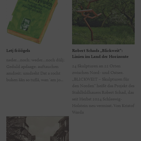
Letj fröögels
Robert Schads „Blickweit“:
Linien im Land der Horizonte
neder…noch: weder…noch dülj:
24 Skulpturen an 22 Orten
Geduld apdaage: auftauchen
zwischen Nord- und Ostsee.
amdreit: umdreht Dat a rocht
„BLICKWEIT – Skulpturen für
buken ään so tuflä, wan ‘am jo...
den Norden“ heißt das Projekt des
Stahlbildhauers Robert Schad, das
seit Herbst 2024 Schleswig-
Holstein neu vermisst. Von Kristof
Warda