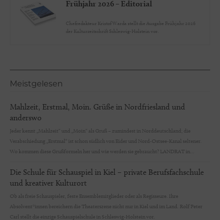
Frühjahr 2026 – Editorial
Chefredakteur Kristof Warda stellt die Ausgabe Frühjahr 2026
der Kulturzeitschrift Schleswig-Holstein vor.
Meistgelesen
Mahlzeit, Erstmal, Moin. Grüße in Nordfriesland und
anderswo
Jeder kennt „Mahlzeit“ und „Moin“ als Gruß – zumindest in Norddeutschland; die
Verabschiedung „Erstmal“ ist schon südlich von Eider und Nord-Ostsee-Kanal seltener.
Wo kommen diese Grußformeln her und wie werden sie gebraucht? LANDRAT in...
Die Schule für Schauspiel in Kiel – private Berufsfachschule
und kreativer Kulturort
Ob als freie Schauspieler, feste Ensemblemitglieder oder als Regisseure. Ihre
Absolvent*innen bereichern die Theaterszene nicht nur in Kiel und im Land. Rolf Peter
Carl stellt die einzige Schauspielschule in Schleswig-Holstein vor.