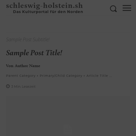
schleswig-holstein.sh
Das Kulturportal für den Norden
Sample Post Subtitle!
Sample Post Title!
Von
Author Name
Parent Category
Primary/Child Category
Article Title ...
3
Min.
Lesezeit