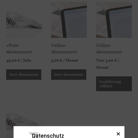
+Print
Online-
Online-
Abonnement
Abonnement
Abonnement
49,00
€
/ Jahr
3,00
€
/ Monat
Von:
3,00
€
/
Monat
Jetzt abonnieren
Jetzt abonnieren
Ausführung
wählen
Datenschutz