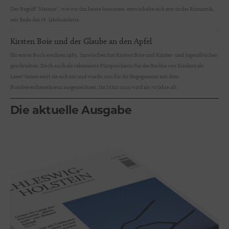
Der Begriff "Heimat", wie wir ihn heute benutzen, entwickelte sich erst in der Romantik,
seit Ende des 18. Jahrhunderts.
Kirsten Boie und der Glaube an den Apfel
Ihr erstes Buch erschien 1985. Inzwischen hat Kirsten Boie und Kinder- und Jugendbücher
geschrieben. Doch auch als vehemente Fürsprecherin für die Rechte von Kindern als
Leser*innen setzt sie sich ein und wurde 2011 für ihr Engagement mit dem
Bundesverdienstkreuz ausgezeichnet. Im März 2020 wird sie 70 Jahre alt.
Die aktuelle Ausgabe