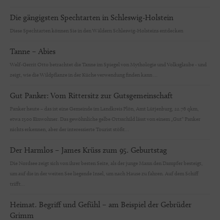
Die gängigsten Spechtarten in Schleswig-Holstein
Diese Spechtarten können Sie in den Wäldern Schleswig-Holsteins entdecken
Tanne – Abies
Welf-Gerrit Otto betrachtet die Tanne im Spiegel von Mythologie und Volksglaube - und
zeigt, wie die Wildpflanze in der Küche verwendung finden kann ...
Gut Panker: Vom Rittersitz zur Gutsgemeinschaft
Panker heute – das ist eine Gemeinde im Landkreis Plön, Amt Lütjenburg, 22.76 qkm,
etwa 1500 Einwohner. Das gewöhnliche gelbe Ortsschild lässt von einem „Gut“ Panker
nichts erkennen, aber der interessierte Tourist stößt...
Der Harmlos – James Krüss zum 95. Geburtstag
Die Nordsee zeigt sich von ihrer besten Seite, als der junge Mann den Dampfer besteigt,
um auf die in der weiten See liegende Insel, um nach Hause zu fahren. Auf dem Schiff
trifft...
Heimat. Begriff und Gefühl – am Beispiel der Gebrüder
Grimm