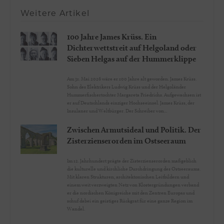
Weitere Artikel
100 Jahre James Krüss. Ein
Dichterwettstreit auf Helgoland oder
Sieben Helgas auf der Hummerklippe
Am 31. Mai 2026 wäre er 100 Jahre alt geworden. James Krüss.
Sohn des Elektrikers Ludwig Krüss und der Helgoländer
Hummerfischertochter Margareta Friedrichs. Aufgewachsen ist
er auf Deutschlands einziger Hochseeinsel. James Krüss, der
Insulaner und Weltbürger. Der Schreiber von...
Zwischen Armutsideal und Politik. Der
Zisterzienserorden im Ostseeraum
Im 12. Jahrhundert prägte der Zisterzienserorden maßgeblich
die kulturelle und kirchliche Durchdringung des Ostseeraums.
Mit klaren Strukturen, architektonischen Leitbildern und
einem weit verzweigten Netz von Klostergründungen verband
er die nordischen Königreiche mit den Zentren Europas und
schuf dabei ein geistiges Rückgrat für eine ganze Region im
Wandel.