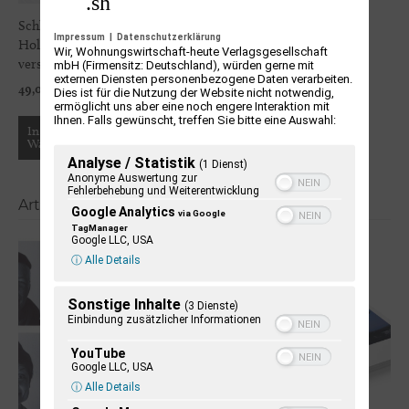
Schleswig-
Impressum
|
Datenschutzerklärung
Holstein +Print
Wir, Wohnungswirtschaft-heute Verlagsgesellschaft
verschenken
mbH (Firmensitz: Deutschland), würden gerne mit
externen Diensten personenbezogene Daten verarbeiten.
49,00
€
Dies ist für die Nutzung der Website nicht notwendig,
ermöglicht uns aber eine noch engere Interaktion mit
Ihnen. Falls gewünscht, treffen Sie bitte eine Auswahl:
In den
Warenkorb
Analyse / Statistik
(1 Dienst)
Anonyme Auswertung zur
Fehlerbehebung und Weiterentwicklung
Artikel aus den vergangenen Ausgaben
Google Analytics
via Google
TagManager
Google LLC, USA
ⓘ Alle Details
Sonstige Inhalte
(3 Dienste)
Einbindung zusätzlicher Informationen
YouTube
Google LLC, USA
ⓘ Alle Details