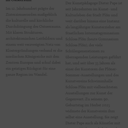
Der Kunstpädagoge Dieter Pape ist
Im 12. Jahrhundert prägte der
seit Jahrzehnten im Kunst- und
Zisterzienserorden maßgeblich
Kulturleben der Stadt Plön und
die kulturelle und kirchliche
weit darüber hinaus eine Instanz:
Durchdringung des Ostseeraums.
als langjähriger Kunsterzieher am
Mit klaren Strukturen,
Staatlichen Internatsgymnasium
architektonischen Leitbildern und
Schloss Plön (heute Gymnasium
einem weit verzweigten Netz von
Schloss Plön), der viele
Klostergründungen verband er die
Schülergenerationen zu
nordischen Königreiche mit den
überragenden Leistungen geführt
Zentren Europas und schuf dabei
hat, und seit über 35 Jahren als
ein geistiges Rückgrat für eine
einer der Kuratoren der Plöner-
ganze Region im Wandel.
Sommer-Ausstellungen und des
Kunstvereins Schwimmhalle
Schloss Plön mit vielbeachteten
Ausstellungen zur Kunst der
Gegenwart. Zu seinem 90.
Geburtstag im Herbst 2025
widmete der Kunstverein ihm
selbst eine Ausstellung. Sie zeigt
Dieter Pape auch als Künstler mit