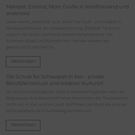
Mahlzeit, Erstmal, Moin. Grüße in Nordfriesland und
anderswo
Jeder kennt „Mahlzeit“ und „Moin“ als Gruß – zumindest in
Norddeutschland; die Verabschiedung „Erstmal“ ist schon
südlich von Eider und Nord-Ostsee-Kanal seltener. Wo
kommen diese Grußformeln her und wie werden sie
gebraucht? LANDRAT in...
Weiterlesen
Die Schule für Schauspiel in Kiel – private
Berufsfachschule und kreativer Kulturort
Ob als freie Schauspieler, feste Ensemblemitglieder oder als
Regisseure. Ihre Absolvent*innen bereichern die Theaterszene
nicht nur in Kiel und im Land. Rolf Peter Carl stellt die einzige
Schauspielschule in Schleswig-Holstein vor.
Weiterlesen