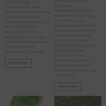
dem Geschichte und
Zukunftsdenker mit
Gegenwart
Augenzwinkern. Seine
ineinandergreifen. Über
Werke machen noch immer
künstlerische Forschung,
Spaß und regen zum
Intervention und
kritischen Denken an. Und
Begegnung entstand ein
sein Wirken steht
Netzwerk aus Orten und
exemplarisch für die
Menschen, das Kiel als
erfolgreiche Verbindung
vibrierendes Gefüge
zwischen tiefen regionalen
zwischen Erinnerung und
Wurzeln und einer
Zukunft, zwischen
universellen Erzählkunst.
Unsichtbarem und
Sichtbarem, zwischen
Weiterlesen
Trauma, Potenzial und
neuen Verbindungen neu
lesbar macht.
Weiterlesen