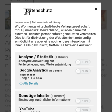
Weiterlesen
Datenschutz
Impressum
|
Datenschutzerklärung
Wir, Wohnungswirtschaft-heute Verlagsgesellschaft
mbH (Firmensitz: Deutschland), würden gerne mit
externen Diensten personenbezogene Daten verarbeiten.
Zwischen
Dieter Pape. Ein
Dies ist für die Nutzung der Website nicht notwendig,
ermöglicht uns aber eine noch engere Interaktion mit
Armutsideal und
Leben für die
Ihnen. Falls gewünscht, treffen Sie bitte eine Auswahl:
Politik. Der
Kunst
Analyse / Statistik
(1 Dienst)
Zisterzienserorde
Der Kunstpädagoge Dieter
Anonyme Auswertung zur
Fehlerbehebung und Weiterentwicklung
Pape ist seit Jahrzehnten im
n im Ostseeraum
Kunst- und Kulturleben der
Google Analytics
via Google
Im 12. Jahrhundert prägte
TagManager
Stadt Plön und weit darüber
Google LLC, USA
der Zisterzienserorden
hinaus eine Instanz: als
ⓘ Alle Details
maßgeblich die kulturelle
langjähriger Kunsterzieher
und kirchliche
am Staatlichen
Sonstige Inhalte
Durchdringung des
(3 Dienste)
Internatsgymnasium
Einbindung zusätzlicher Informationen
Ostseeraums. Mit klaren
Schloss Plön (heute
Strukturen,
Gymnasium Schloss Plön),
YouTube
architektonischen