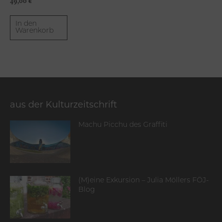
49,00
€
In den
Warenkorb
aus der Kulturzeitschrift
Machu Picchu des Graffiti
(M)eine Exkursion – Julia Möllers FÖJ-
Blog