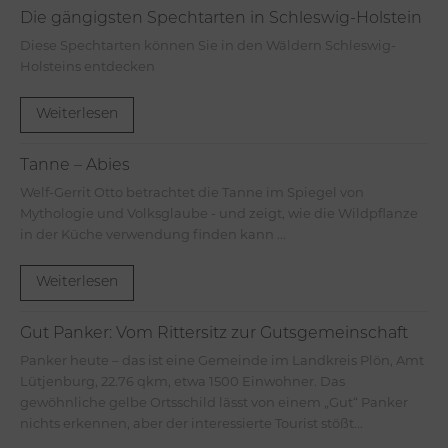
Die gängigsten Spechtarten in Schleswig-Holstein
Diese Spechtarten können Sie in den Wäldern Schleswig-
Holsteins entdecken
Weiterlesen
Tanne – Abies
Welf-Gerrit Otto betrachtet die Tanne im Spiegel von
Mythologie und Volksglaube - und zeigt, wie die Wildpflanze
in der Küche verwendung finden kann ...
Weiterlesen
Gut Panker: Vom Rittersitz zur Gutsgemeinschaft
Panker heute – das ist eine Gemeinde im Landkreis Plön, Amt
Lütjenburg, 22.76 qkm, etwa 1500 Einwohner. Das
gewöhnliche gelbe Ortsschild lässt von einem „Gut“ Panker
nichts erkennen, aber der interessierte Tourist stößt...