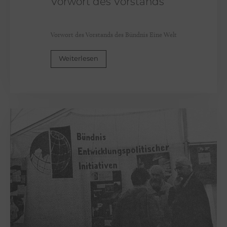
Vorwort des Vorstands
w
i
Vorwort des Vorstands des Bündnis Eine Welt
g
-
Weiterlesen
H
o
l
s
t
e
i
n
M
e
n
g