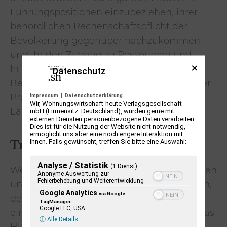
Führungspositionen einzubeziehen, ihrer
behördlichen Rechenschaftspflicht der
Bevölkerung gegenüber nachzukommen
und ihr den Zugang zu Ressourcen und
Informationen zu ermöglichen. Um lokale
Datenschutz
Behörden zu stärken, setzt sich Das Hunger
Impressum
|
Datenschutzerklärung
Projekt auch für Gesetzesänderungen auf
Wir, Wohnungswirtschaft-heute Verlagsgesellschaft
mbH (Firmensitz: Deutschland), würden gerne mit
Landes- und Bundesebene ein.
externen Diensten personenbezogene Daten verarbeiten.
Dies ist für die Nutzung der Website nicht notwendig,
ermöglicht uns aber eine noch engere Interaktion mit
Transparenz und das Bündnis
Ihnen. Falls gewünscht, treffen Sie bitte eine Auswahl:
Analyse / Statistik
(1 Dienst)
Wer ein Auge darauf hat, dass sich Behörden
Anonyme Auswertung zur
Fehlerbehebung und Weiterentwicklung
und Organisationen angemessen verhalten,
Google Analytics
via Google
der muss selbst auch transparent und
TagManager
Google LLC, USA
einwandfrei handeln. Deshalb stellt sich Das
ⓘ Alle Details