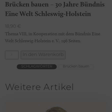
Brücken bauen – 30 Jahre Bündnis
Eine Welt Schleswig-Holstein
18,90
€
Thema VIII, in Kooperation mit dem Bündnis Eine
Welt Schleswig-Holstein e. V.. 196 Seiten.
B
In den Warenkorb
r
SCHLAGWÖRTER
Brücken bauen
ü
c
k
Weitere Artikel
e
n
b
a