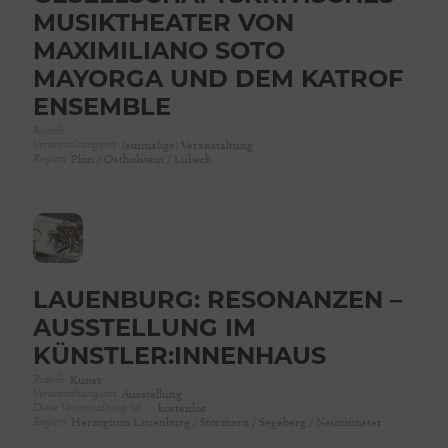
MUSIKTHEATER VON
MAXIMILIANO SOTO
MAYORGA UND DEM KATROF
ENSEMBLE
Rubrik
Veranstaltungsart
(einmalige) Veranstaltung
Region
Plön / Ostholstein / Lübeck
LAUENBURG: RESONANZEN –
AUSSTELLUNG IM
KÜNSTLER:INNENHAUS
Rubrik
Kunst
Veranstaltungsart
Ausstellung
Diese Veranstaltung ist …
kostenlos
Region
Herzogtum Lauenburg / Stormarn / Segeberg / Neumünster