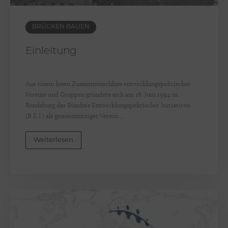
e
BRÜCKEN BAUEN
Einleitung
Aus einem losen Zusammenschluss entwicklungspolitischer
Vereine und Gruppen gründete sich am 18. Juni 1994 in
Rendsburg das Bündnis Entwicklungspolitischer Initiativen
(B.E.I.) als gemeinnütziger Verein....
Weiterlesen