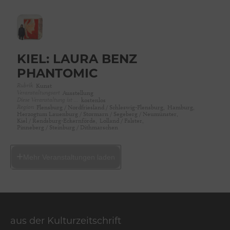
KIEL: LAURA BENZ
PHANTOMIC
Rubrik
Kunst
Veranstaltungsart
Ausstellung
Diese Veranstaltung ist …
kostenlos
Region
Flensburg / Nordfriesland / Schleswig-Flensburg,
Hamburg,
Herzogtum Lauenburg / Stormarn / Segeberg / Neumünster,
Kiel / Rendsburg-Eckernförde,
Lolland / Falster,
Pinneberg / Steinburg / Dithmarschen
Mehr Veranstaltungen laden
aus der Kulturzeitschrift