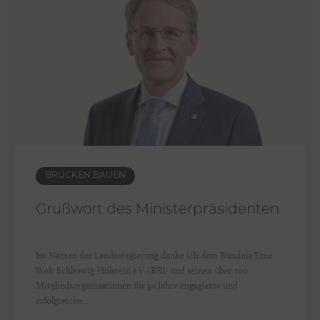
u
e
n
–
3
0
J
a
h
BRÜCKEN BAUEN
r
Grußwort des Ministerpräsidenten
e
B
ü
Im Namen der Landesregierung danke ich dem Bündnis Eine
Welt Schleswig-Holstein e.V. (BEI) und seinen über 100
n
Mitgliedsorganisationen für 30 Jahre engagierte und
d
erfolgreiche...
n