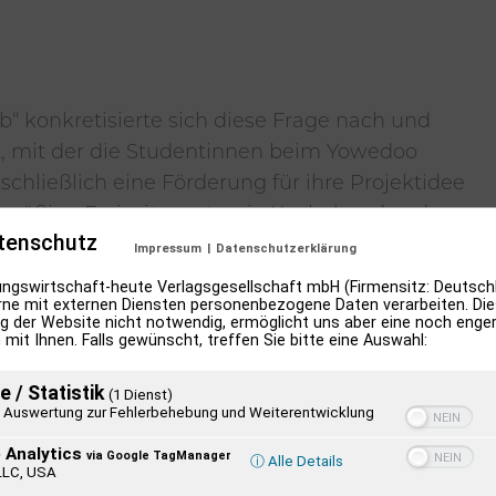
“ konkretisierte sich diese Frage nach und
t, mit der die Studentinnen beim Yowedoo
ließlich eine Förderung für ihre Projektidee
elmäßige Freizeitevents wie Kochabende oder
tenschutz
Startschuss für die Geschichte von
Impressum
|
Datenschutzerklärung
 März 2016, folgte die Vereinsgründung. Diese
ngswirtschaft-heute Verlagsgesellschaft mbH (Firmensitz: Deutschl
ne mit externen Diensten personenbezogene Daten verarbeiten. Dies
gkeit, die es verdient hatte – ohne dabei die
g der Website nicht notwendig, ermöglicht uns aber eine noch enge
erlieren. Seit seiner Gründung hatte der
 mit Ihnen. Falls gewünscht, treffen Sie bitte eine Auswahl:
chkeiten der „Alten Mu“ am Lorentzendamm 6-
e / Statistik
(1 Dienst)
den ist. In dieser kreativen Umgebung mitten
Auswertung zur Fehlerbehebung und Weiterentwicklung
einen Ort der Begegnung bieten, einen Ort für
 Analytics
via Google TagManager
ⓘ Alle Details
 Das Herz des Vereins bilden dabei seit jeher
LLC, USA
Tandem engagieren oder Freizeitevents planen