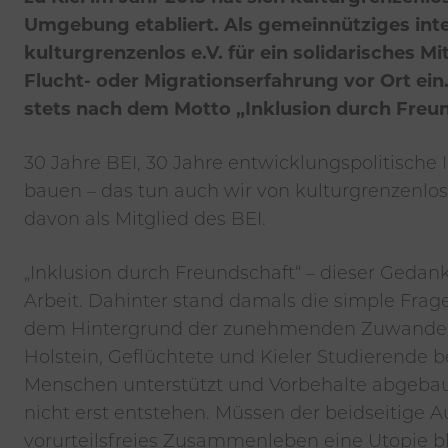
Umgebung etabliert. Als gemeinnütziges inte
kulturgrenzenlos e.V. für ein solidarisches
Flucht- oder Migrationserfahrung vor Ort ei
stets nach dem Motto „Inklusion durch Freun
30 Jahre BEI, 30 Jahre entwicklungspolitische 
bauen – das tun auch wir von kulturgrenzenlos
davon als Mitglied des BEI.
„Inklusion durch Freundschaft“ – dieser Gedanke
Arbeit. Dahinter stand damals die simple Frage
dem Hintergrund der zunehmenden Zuwanderu
Holstein, Geflüchtete und Kieler Studierende 
Menschen unterstützt und Vorbehalte abgebau
nicht erst entstehen. Müssen der beidseitige
vorurteilsfreies Zusammenleben eine Utopie b