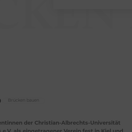
CKEN
Brücken bauen
ntinnen der Christian-Albrechts-Universität
 e.V. als eingetragener Verein fest in Kiel und