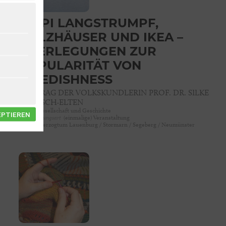
PIPPI LANGSTRUMPF,
HOLZHÄUSER UND IKEA –
ÜBERLEGUNGEN ZUR
POPULARITÄT VON
SWEDISHNESS
VORTRAG DER VOLKSKUNDLERIN PROF. DR. SILKE
GÖTTSCH-ELTEN
Rubrik
Gesellschaft und Geschichte
EPTIEREN
Veranstaltungsart
(einmalige) Veranstaltung
Region
Herzogtum Lauenburg / Stormarn / Segeberg / Neumünster