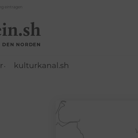
ng eintragen
ein.sh
R DEN NORDEN
r
kulturkanal.sh