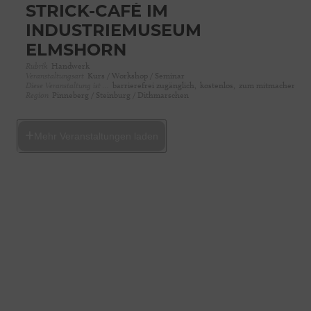
STRICK-CAFÉ IM
INDUSTRIEMUSEUM
ELMSHORN
Rubrik
Handwerk
Veranstaltungsart
Kurs / Workshop / Seminar
Diese Veranstaltung ist …
barrierefrei zugänglich,
kostenlos,
zum mitmachen
Region
Pinneberg / Steinburg / Dithmarschen
Mehr Veranstaltungen laden