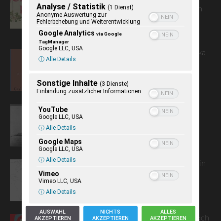
Holstein. Emmi Loewenstern,
Analyse / Statistik
(1 Dienst)
Teilnehmerin des Todesmarschs von
Anonyme Auswertung zur
1945 durch Schleswig-Holstein
Fehlerbehebung und Weiterentwicklung
verstarb in den USA
Google Analytics
via Google
TagManager
Google LLC, USA
Heinz Spielmann: Carl Otto Czeschka
ⓘ Alle Details
– Ein Wiener Künstler in Hamburg
Sonstige Inhalte
(3 Dienste)
Einbindung zusätzlicher Informationen
YouTube
Vom Tellerwäscher zum Millionär?
Google LLC, USA
Schleswig-Holsteiner in Amerika.
ⓘ Alle Details
Google Maps
Google LLC, USA
ⓘ Alle Details
Ghana Union Kiel Schleswig-Holstein
Vimeo
e.V.
Vimeo LLC, USA
ⓘ Alle Details
AUSWAHL
NICHTS
ALLES
AKZEPTIEREN
AKZEPTIEREN
AKZEPTIEREN
Das „Gute Leben“. Was wir heute noch