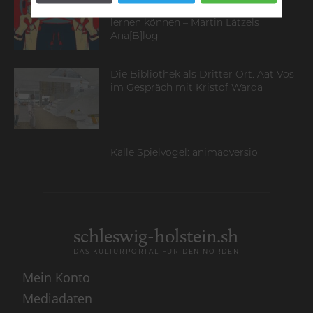
von David Henry Thoreaus „Walden“
lernen können – Martin Lätzels
Ana[B]log
Die Bibliothek als Dritter Ort. Aat Vos
im Gespräch mit Kristof Warda
Kalle Spielvogel: animadversio
schleswig-holstein.sh
DAS KULTURPORTAL FÜR DEN NORDEN
Mein Konto
Mediadaten