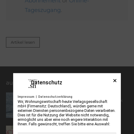
Abonnement
or
Online-
Tageszugang
.
Artikel lesen
Datenschutz
aus der Kulturzeitschrift
Richtig was los im Horst. Stiftung
Impressum
|
Datenschutzerklärung
Naturschutz im Seeadler-Babyglück
Wir, Wohnungswirtschaft-heute Verlagsgesellschaft
mbH (Firmensitz: Deutschland), würden gerne mit
externen Diensten personenbezogene Daten verarbeiten.
Dies ist für die Nutzung der Website nicht notwendig,
ermöglicht uns aber eine noch engere Interaktion mit
Ihnen. Falls gewünscht, treffen Sie bitte eine Auswahl:
Zwei Wochen Horror in Schleswig-