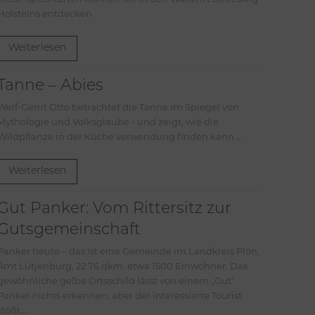
Holsteins entdecken
Weiterlesen
Tanne – Abies
Welf-Gerrit Otto betrachtet die Tanne im Spiegel von
Mythologie und Volksglaube - und zeigt, wie die
Wildpflanze in der Küche verwendung finden kann ...
Weiterlesen
Gut Panker: Vom Rittersitz zur
Gutsgemeinschaft
Panker heute – das ist eine Gemeinde im Landkreis Plön,
Amt Lütjenburg, 22.76 qkm, etwa 1500 Einwohner. Das
gewöhnliche gelbe Ortsschild lässt von einem „Gut“
Panker nichts erkennen, aber der interessierte Tourist
stößt...