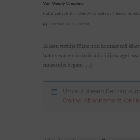
Von
Wendy Vanselow
Kulturzeitschrift
Wendy Vanselows friesische Kolu
Less than 1
Min.
Lesezeit
Ik kem tutidjs fölsis uun kontakt mä ääler
hat en wasen iindrük üüb lidj maaget, wat
miasttidjs begant […]
Um auf diesen Beitrag zugr
Online-Abonnement
,
Onli