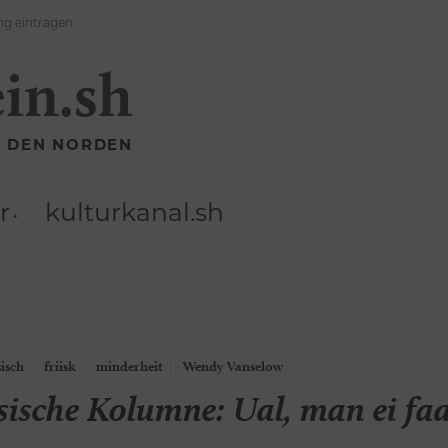
ng eintragen
ein.sh
R DEN NORDEN
r
kulturkanal.sh
sisch
friisk
minderheit
Wendy Vanselow
ische Kolumne: Ual, man ei faan