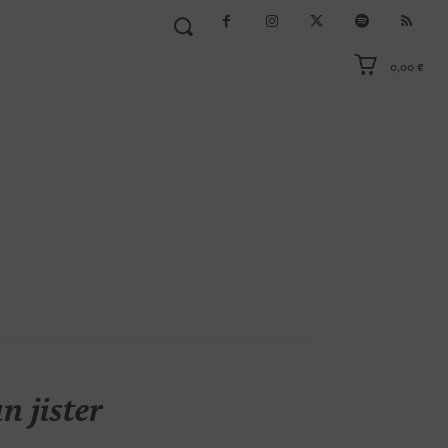
0,00 €
 jister