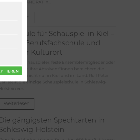
gebraucht? LANDRAT in...
Weiterlesen
Die Schule für Schauspiel in Kiel –
private Berufsfachschule und
kreativer Kulturort
Ob als freie Schauspieler, feste Ensemblemitglieder oder
als Regisseure. Ihre Absolvent*innen bereichern die
EPTIEREN
Theaterszene nicht nur in Kiel und im Land. Rolf Peter
Carl stellt die einzige Schauspielschule in Schleswig-
Holstein vor.
Weiterlesen
Die gängigsten Spechtarten in
Schleswig-Holstein
Diese Spechtarten können Sie in den Wäldern Schleswig-