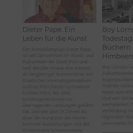
Dieter Pape. Ein
Boy Lorn
Leben für die Kunst
Todestag.
Büchern
Der Kunstpädagoge Dieter Pape
Himbeers
ist seit Jahrzehnten im Kunst- und
Kulturleben der Stadt Plön und
Boy Lornsen w
weit darüber hinaus eine Instanz:
Zukunftsdenke
als langjähriger Kunsterzieher am
Augenzwinkern
Staatlichen Internatsgymnasium
machen noch 
Schloss Plön (heute Gymnasium
regen zum kri
Schloss Plön), der viele
Und sein Wirk
Schülergenerationen zu
exemplarisch f
überragenden Leistungen geführt
Verbindung zw
hat, und seit über 35 Jahren als
regionalen Wu
einer der Kuratoren der Plöner-
universellen E
Sommer-Ausstellungen und des
Kunstvereins Schwimmhalle