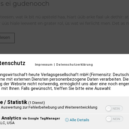
s ei gudenooch
 teesen, wat ik bit nü apsteld haa, hiart üüb arke faal uk dethir: 
r üüs hiale leewent en grater rol, üs wat wi ferlicht men. Det as na
lesen
tenschutz
Impressum
|
Datenschutzerklärung
ngswirtschaft-heute Verlagsgesellschaft mbH (Firmensitz: Deutschl
ne mit externen Diensten personenbezogene Daten verarbeiten. Dies
g der Website nicht notwendig, ermöglicht uns aber eine noch enge
 mit Ihnen. Falls gewünscht, treffen Sie bitte eine Auswahl:
e / Statistik
(1 Dienst)
Auswertung zur Fehlerbehebung und Weiterentwicklung
 Analytics
via Google TagManager
ⓘ Alle Details
2026 –
Zwischen Armutsideal
LLC, USA