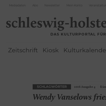
Mediadaten
Abo
Newsletter
Mein Konto
Veranstaltu
schleswig-holst
DAS KULTURPORTAL FÜ
Zeitschrift
Kiosk
Kulturkalende
2016 Ausgabe 4
frie
SCHLAGWÖRTER
Wendy Vanselows fries