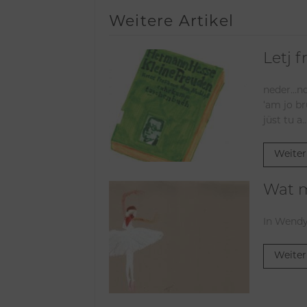
Weitere Artikel
Letj f
neder…noch: 
‘am jo br
jüst tu a..
Weiter
Wat m
In Wendy
Weiter