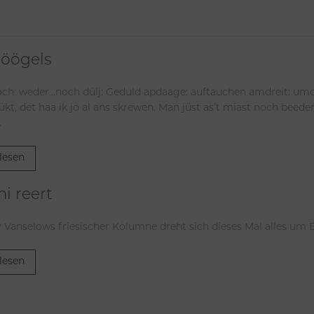
röögels
weder…noch dülj: Geduld apdaage: auftauchen amdreit: umdreht Dat a rocht buken ään so tu
ükt, det haa ik jo al ans skrewen. Man jüst as’t miast noch beeder
.
lesen
i reert
 Vanselows friesischer Kolumne dreht sich dieses Mal alles um
lesen