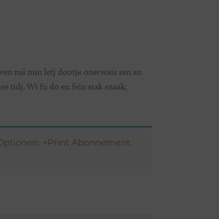
eewen mä min letj dootje onerwais san an
e tidj. Wi fu do en fein stak snaak;
 Optionen:
+Print Abonnement
,