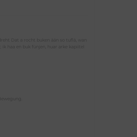
flä, wan
; ik haa en buk fünjen, huar arke kapiitel
 Bewegung.