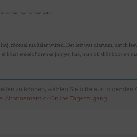
mne: Ual, man ei faan jister
 lidj, fööraal mä ääler wüfen. Det leit was diaruun, dat ik l
 ei bluat enkelof urenkeljongen haa, man uk skiinboor en mas
eifen zu können, wählen Sie bitte aus folgenden
ne-Abonnement
or
Online-Tageszugang
.