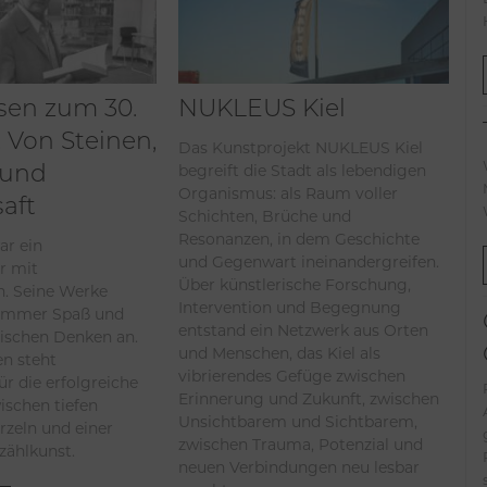
sen zum 30.
NUKLEUS Kiel
 Von Steinen,
Das Kunstprojekt NUKLEUS Kiel
 und
begreift die Stadt als lebendigen
Organismus: als Raum voller
aft
Schichten, Brüche und
Resonanzen, in dem Geschichte
ar ein
und Gegenwart ineinandergreifen.
r mit
Über künstlerische Forschung,
. Seine Werke
Intervention und Begegnung
immer Spaß und
entstand ein Netzwerk aus Orten
tischen Denken an.
und Menschen, das Kiel als
en steht
vibrierendes Gefüge zwischen
ür die erfolgreiche
Erinnerung und Zukunft, zwischen
ischen tiefen
Unsichtbarem und Sichtbarem,
rzeln und einer
zwischen Trauma, Potenzial und
rzählkunst.
neuen Verbindungen neu lesbar