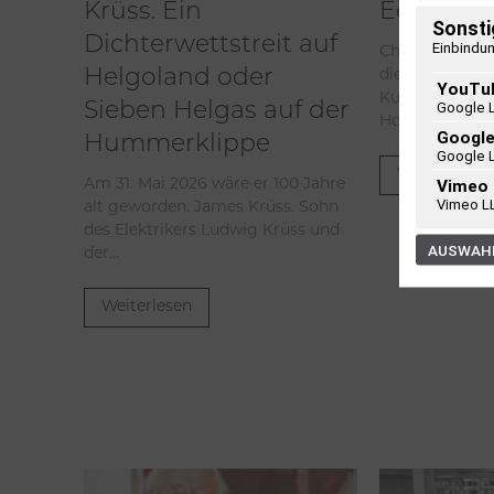
Krüss. Ein
Editorial
Sonsti
Dichterwettstreit auf
Einbindun
Chefredakteur 
Helgoland oder
die Ausgabe Fr
YouTu
Kulturzeitschr
Google 
Sieben Helgas auf der
Holstein vor.
Googl
Hummerklippe
Google 
Weiterlesen
Vimeo
Am 31. Mai 2026 wäre er 100 Jahre
Vimeo L
alt geworden. James Krüss. Sohn
des Elektrikers Ludwig Krüss und
AUSWAHL
der...
Weiterlesen