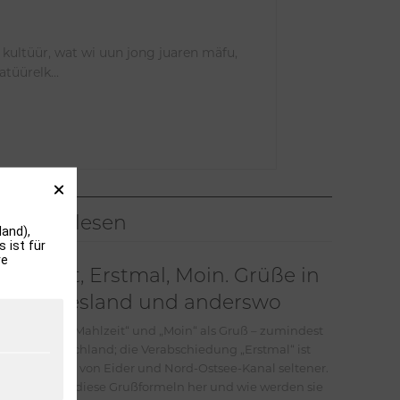
at kultüür, wat wi uun jong juaren mäfu,
tüürelk...
Meistgelesen
and),
 ist für
re
Mahlzeit, Erstmal, Moin. Grüße in
Nordfriesland und anderswo
Jeder kennt „Mahlzeit“ und „Moin“ als Gruß – zumindest
in Norddeutschland; die Verabschiedung „Erstmal“ ist
schon südlich von Eider und Nord-Ostsee-Kanal seltener.
Wo kommen diese Grußformeln her und wie werden sie