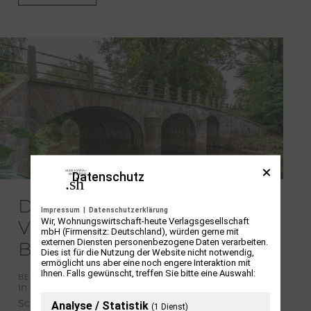
Datenschutz
Die Chaussee Altona–Kiel:
Impressum
|
Datenschutzerklärung
Wir, Wohnungswirtschaft-heute Verlagsgesellschaft
Verkehrsachse, Denkmal,
mbH (Firmensitz: Deutschland), würden gerne mit
externen Diensten personenbezogene Daten verarbeiten.
Biotop
Dies ist für die Nutzung der Website nicht notwendig,
ermöglicht uns aber eine noch engere Interaktion mit
Ihnen. Falls gewünscht, treffen Sie bitte eine Auswahl:
BERNADETT SKALA
In einem umfassenden Großprojekt erforscht der
Analyse / Statistik
Schleswig-Holsteinische Heimatbund die
(1 Dienst)