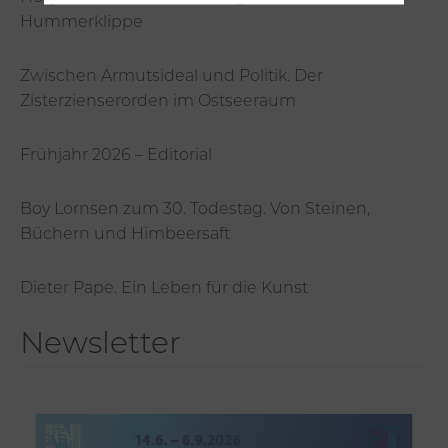
Hummerklippe
Zwischen Armutsideal und Politik. Der
Zisterzienserorden im Ostseeraum
Frühjahr 2026 – Editorial
Boy Lornsen zum 30. Todestag. Von Steinen,
Büchern und Himbeersaft
Dieter Pape. Ein Leben für die Kunst
Newsletter