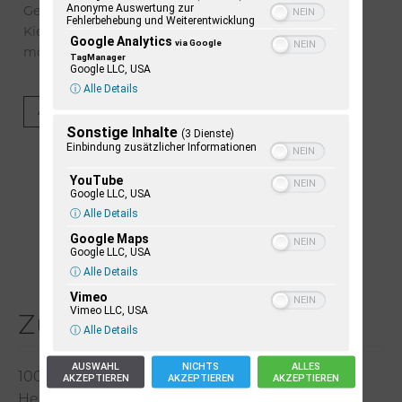
Anonyme Auswertung zur
Geschichte der 1833 eröffneten Chaussee Altona-
Fehlerbehebung und Weiterentwicklung
Kiel. Die Verkehrsachse markiert den Beginn des
Google Analytics
via Google
modernen Straßenbaus in Schleswig-Holstein.
TagManager
Google LLC, USA
ⓘ Alle Details
Artikel lesen
Sonstige Inhalte
(3 Dienste)
Einbindung zusätzlicher Informationen
YouTube
Google LLC, USA
ⓘ Alle Details
Google Maps
Google LLC, USA
ⓘ Alle Details
Vimeo
Vimeo LLC, USA
Zuletzt erschienen
ⓘ Alle Details
AUSWAHL
NICHTS
ALLES
100 Jahre James Krüss. Ein Dichterwettstreit auf
AKZEPTIEREN
AKZEPTIEREN
AKZEPTIEREN
Helgoland oder Sieben Helgas auf der