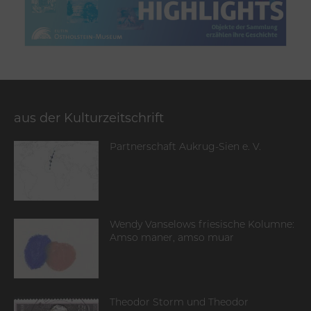
aus der Kulturzeitschrift
Partnerschaft Aukrug-Sien e. V.
Wendy Vanselows friesische Kolumne:
Amso maner, amso muar
Theodor Storm und Theodor