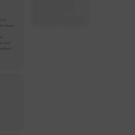
rof.
nt diese
as
oe und
rarbeit