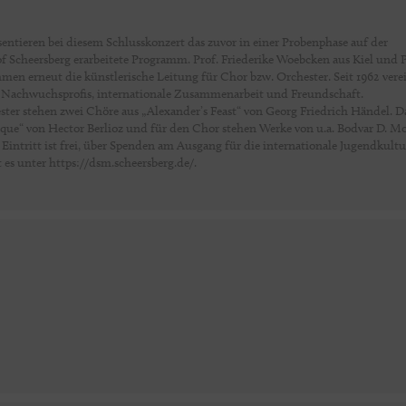
entieren bei diesem Schlusskonzert das zuvor in einer Probenphase auf der
f Scheersberg erarbeitete Programm. Prof. Friederike Woebcken aus Kiel und P
n erneut die künstlerische Leitung für Chor bzw. Orchester. Seit 1962 verei
 Nachwuchsprofis, internationale Zusammenarbeit und Freundschaft.
r stehen zwei Chöre aus „Alexander’s Feast“ von Georg Friedrich Händel. D
ique“ von Hector Berlioz und für den Chor stehen Werke von u.a. Bodvar D. M
tritt ist frei, über Spenden am Ausgang für die internationale Jugendkultu
es unter https://dsm.scheersberg.de/.