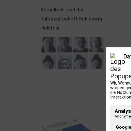
Aktuelle Artikel der
Kulturzeitschrift Schleswig-
Holstein
Da
100 Jahre James
Krüss. Ein
Wir, Wohnu
würden ger
Dichterwettstreit auf
die Nutzun
Interaktion
Helgoland oder Sieben
Helgas auf der
Analys
Hummerklippe
Anonyme 
Google