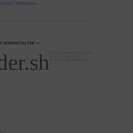
lden / Beitreten
R VERANSTALTER
der.sh
Kulturveranstaltungen
aus, in und um
Schleswig-Holstein
t