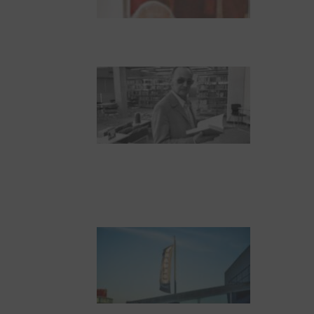
Dieter Pape. Ein Leben
für die Kunst
Boy Lornsen zum 30.
Todestag. Von Steinen,
Büchern und
Himbeersaft