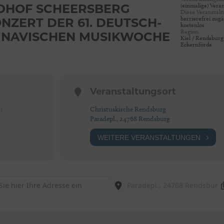
(einmalige) Vera
DHOF SCHEERSBERG
Diese Veranstalt
barrierefrei zugä
NZERT DER 61. DEUTSCH-
kostenlos
Region
INAVISCHEN MUSIKWOCHE
Kiel / Rendsburg
Eckernförde
Veranstaltungsort
Christuskirche Rendsburg
)
Paradepl., 24768 Rendsburg
WEITERE VERANSTALTUNGEN
Internationale Bildungsstätte Jugendhof Scheersberg Festkonzert der 61. De
Destination Address - Internation