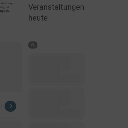
nstaltung
Veranstaltungen
ung ist …
nglich,
heute
-
utsch-Skandinavischen Musikwoche [wJifo5Aft]
ale Bildungsstätte Jugendhof Scheersberg Festkonzert der 61. Deutsch-Ska