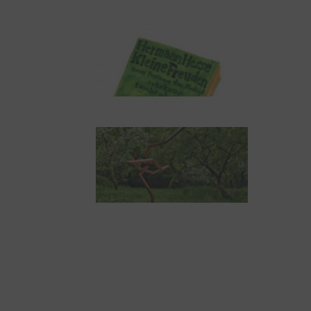
NUKLEUS Kiel
Letj fröögels
Robert Schads
„Blickweit“: Linien im
Land der Horizonte