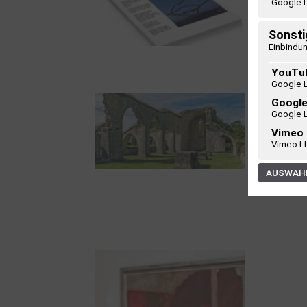
Google 
Sonsti
Einbindun
Frühjahr 2026 –
YouTu
Editorial
Google 
Googl
Google 
Vimeo
Vimeo L
AUSWAHL
Zwischen Armutsideal
und Politik. Der
Zisterzienserorden im
Ostseeraum