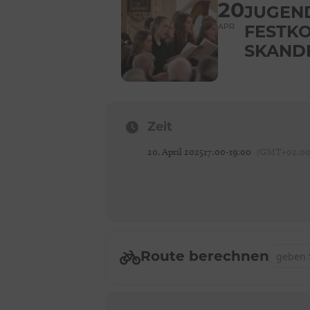
20
JUGEN
APR
FESTKO
SKAND
Zeit
20. April 2025
17:00
-
19:00
(GMT+02:00
Address - 
Route berechnen