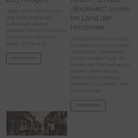
Letj fröögels
Robert Schads
„Blickweit“: Linien
neder…noch: weder…noch
dülj: Geduld apdaage:
im Land der
auftauchen amdreit:
Horizonte
umdreht Dat a rocht buken
ään so tuflä, wan ‘am jo
24 Skulpturen an 22 Orten
brükt, det haa ik jo...
zwischen Nord- und Ostsee.
„BLICKWEIT – Skulpturen
für den Norden“ heißt das
Weiterlesen
Projekt des Stahlbildhauers
Robert Schad, das seit
Herbst 2024 Schleswig-
Holstein neu vermisst. Von
Kristof Warda
Weiterlesen