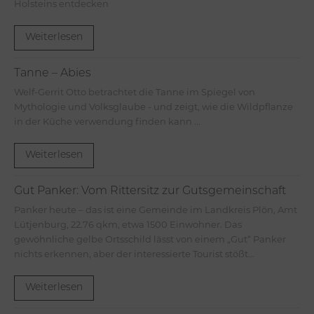
Holsteins entdecken
Weiterlesen
Tanne – Abies
Welf-Gerrit Otto betrachtet die Tanne im Spiegel von
Mythologie und Volksglaube - und zeigt, wie die Wildpflanze
in der Küche verwendung finden kann ...
Weiterlesen
Gut Panker: Vom Rittersitz zur Gutsgemeinschaft
Panker heute – das ist eine Gemeinde im Landkreis Plön, Amt
Lütjenburg, 22.76 qkm, etwa 1500 Einwohner. Das
gewöhnliche gelbe Ortsschild lässt von einem „Gut“ Panker
nichts erkennen, aber der interessierte Tourist stößt...
Weiterlesen