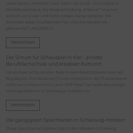
Jeder kennt „Mahlzeit“ und „Moin“ als Gruß – zumindest in
Norddeutschland; die Verabschiedung „Erstmal“ ist schon
südlich von Eider und Nord-Ostsee-Kanal seltener. Wo
kommen diese Grußformeln her und wie werden sie
gebraucht? LANDRAT in...
Weiterlesen
Die Schule für Schauspiel in Kiel – private
Berufsfachschule und kreativer Kulturort
Ob als freie Schauspieler, feste Ensemblemitglieder oder als
Regisseure. Ihre Absolvent*innen bereichern die Theaterszene
nicht nur in Kiel und im Land. Rolf Peter Carl stellt die einzige
Schauspielschule in Schleswig-Holstein vor.
Weiterlesen
Die gängigsten Spechtarten in Schleswig-Holstein
Diese Spechtarten können Sie in den Wäldern Schleswig-