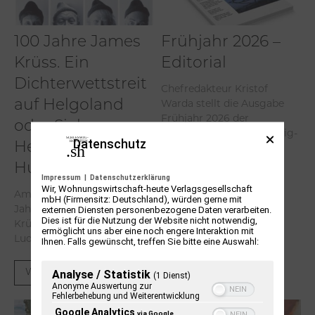
100 Jahre James
Frühjahr 2026 –
Krüss. Ein
Editorial
Dichterwettstreit
Chefredakteur Kristof
Warda stellt die Ausgabe
auf Helgoland
Frühjahr 2026 der
oder Sieben
Kulturzeitschrift Schleswig-
Datenschutz
Helgas auf der
Holstein vor.
Hummerklippe
Impressum
|
Datenschutzerklärung
Weiterlesen
Wir, Wohnungswirtschaft-heute Verlagsgesellschaft
Am 31. Mai 2026 wäre er 100
mbH (Firmensitz: Deutschland), würden gerne mit
Jahre alt geworden. James
externen Diensten personenbezogene Daten verarbeiten.
Dies ist für die Nutzung der Website nicht notwendig,
Krüss. Sohn des Elektrikers
ermöglicht uns aber eine noch engere Interaktion mit
Ludwig Krüss und der...
Ihnen. Falls gewünscht, treffen Sie bitte eine Auswahl:
Weiterlesen
Analyse / Statistik
(1 Dienst)
Anonyme Auswertung zur
Fehlerbehebung und Weiterentwicklung
Google Analytics
via Google