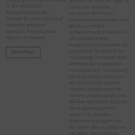
geführt hat, und seit über 35
er die nordischen
Jahren als einer der
Königreiche mit den
Kuratoren der Plöner-
Zentren Europas und schuf
Sommer-Ausstellungen und
dabei ein geistiges
des Kunstvereins
Rückgrat für eine ganze
Schwimmhalle Schloss Plön
Region im Wandel.
mit vielbeachteten
Ausstellungen zur Kunst der
Gegenwart. Zu seinem 90.
Weiterlesen
Geburtstag im Herbst 2025
widmete der Kunstverein
ihm selbst eine Ausstellung.
Sie zeigt Dieter Pape auch
als Künstler mit eigenen
Werken und als Sammler
von vorwiegend grafischen
Werken namhafter Künstler,
die er gemeinsam mit
seiner Frau Barbara
zusammengetragen hat.
Vor allem aber würdigt sie
ihn dafür, sein Leben so