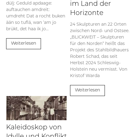
dülj: Geduld apdaage:
im Land der
auftauchen amdreit:
Horizonte
umdreht Dat a rocht buken
ään so tuflä, wan ‘am jo
24 Skulpturen an 22 Orten
brükt, det haa ik jo...
zwischen Nord- und Ostsee.
„BLICKWEIT – Skulpturen
für den Norden“ heißt das
Weiterlesen
Projekt des Stahlbildhauers
Robert Schad, das seit
Herbst 2024 Schleswig-
Holstein neu vermisst. Von
Kristof Warda
Weiterlesen
Kaleidoskop von
Idylle und Konflikt