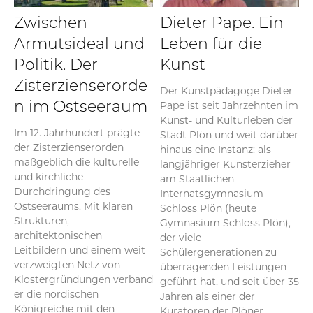
Zwischen
Dieter Pape. Ein
Armutsideal und
Leben für die
Politik. Der
Kunst
Zisterzienserorde
Der Kunstpädagoge Dieter
Pape ist seit Jahrzehnten im
n im Ostseeraum
Kunst- und Kulturleben der
Im 12. Jahrhundert prägte
Stadt Plön und weit darüber
der Zisterzienserorden
hinaus eine Instanz: als
maßgeblich die kulturelle
langjähriger Kunsterzieher
und kirchliche
am Staatlichen
Durchdringung des
Internatsgymnasium
Ostseeraums. Mit klaren
Schloss Plön (heute
Strukturen,
Gymnasium Schloss Plön),
architektonischen
der viele
Leitbildern und einem weit
Schülergenerationen zu
verzweigten Netz von
überragenden Leistungen
Klostergründungen verband
geführt hat, und seit über 35
er die nordischen
Jahren als einer der
Königreiche mit den
Kuratoren der Plöner-