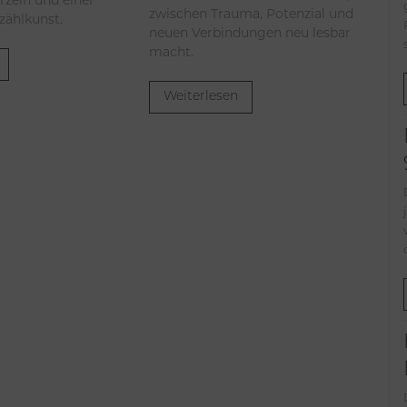
rzeln und einer
zwischen Trauma, Potenzial und
rzählkunst.
neuen Verbindungen neu lesbar
macht.
Weiterlesen
Der Beg