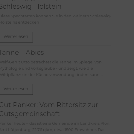
Schleswig-Holstein
Diese Spechtarten können Sie in den Wäldern Schleswig-
Holsteins entdecken
Weiterlesen
Tanne – Abies
Welf-Gerrit Otto betrachtet die Tanne im Spiegel von
Mythologie und Volksglaube - und zeigt, wie die
Wildpflanze in der Küche verwendung finden kann ...
Weiterlesen
Gut Panker: Vom Rittersitz zur
Gutsgemeinschaft
Panker heute – das ist eine Gemeinde im Landkreis Plön,
Amt Lütjenburg, 22.76 qkm, etwa 1500 Einwohner. Das