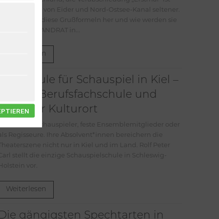
schon südlich von Eider und Nord-Ostsee-Kanal seltener.
Wo kommen diese Grußformeln her und wie werden sie
gebraucht? LANDRAT in...
Weiterlesen
Die Schule für Schauspiel in Kiel –
private Berufsfachschule und
kreativer Kulturort
EPTIEREN
Ob als freie Schauspieler, feste Ensemblemitglieder oder
als Regisseure. Ihre Absolvent*innen bereichern die
Theaterszene nicht nur in Kiel und im Land. Rolf Peter
Carl stellt die einzige Schauspielschule in Schleswig-
Holstein vor.
Weiterlesen
Die gängigsten Spechtarten in