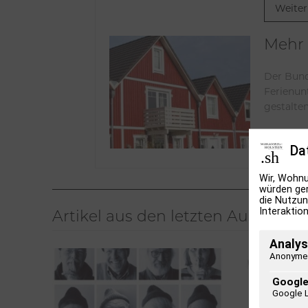
Weiter
Mehr 
Der Bund
Ferienun
gestalte
Weiter
Da
Wir, Wohnu
würden ger
die Nutzun
Interaktion
Artikel aus den letzten Ausgaben
Analys
Anonyme 
Google
Google 