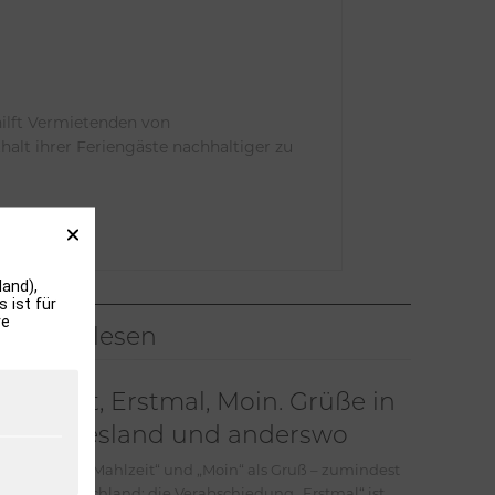
ilft Vermietenden von
halt ihrer Feriengäste nachhaltiger zu
and),
 ist für
re
Meistgelesen
Mahlzeit, Erstmal, Moin. Grüße in
Nordfriesland und anderswo
Jeder kennt „Mahlzeit“ und „Moin“ als Gruß – zumindest
in Norddeutschland; die Verabschiedung „Erstmal“ ist