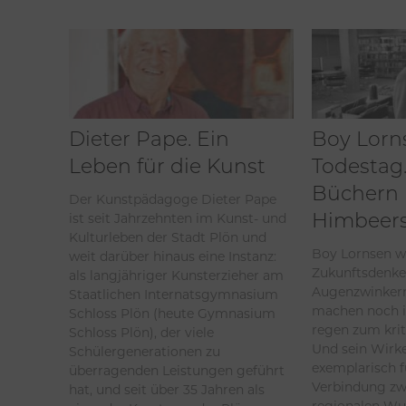
Dieter Pape. Ein
Boy Lorn
Leben für die Kunst
Todestag.
Büchern
Der Kunstpädagoge Dieter Pape
Himbeers
ist seit Jahrzehnten im Kunst- und
Kulturleben der Stadt Plön und
Boy Lornsen w
weit darüber hinaus eine Instanz:
Zukunftsdenke
als langjähriger Kunsterzieher am
Augenzwinkern
Staatlichen Internatsgymnasium
machen noch 
Schloss Plön (heute Gymnasium
regen zum kri
Schloss Plön), der viele
Und sein Wirk
Schülergenerationen zu
exemplarisch f
überragenden Leistungen geführt
Verbindung zw
hat, und seit über 35 Jahren als