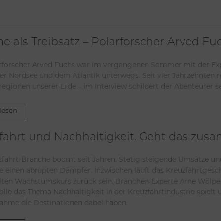
e als Treibsatz – Polarforscher Arved Fu
rforscher Arved Fuchs war im vergangenen Sommer mit der Exp
der Nordsee und dem Atlantik unterwegs. Seit vier Jahrzehnten r
regionen unserer Erde – im Interview schildert der Abenteurer s
lesen
fahrt und Nachhaltigkeit. Geht das zu
zfahrt-Branche boomt seit Jahren. Stetig steigende Umsätze und
 einen abrupten Dämpfer. Inzwischen läuft das Kreuzfahrtgesch
lten Wachstumskurs zurück sein. Branchen-Experte Arne Wölper 
olle das Thema Nachhaltigkeit in der Kreuzfahrtindustrie spielt
nahme die Destinationen dabei haben.