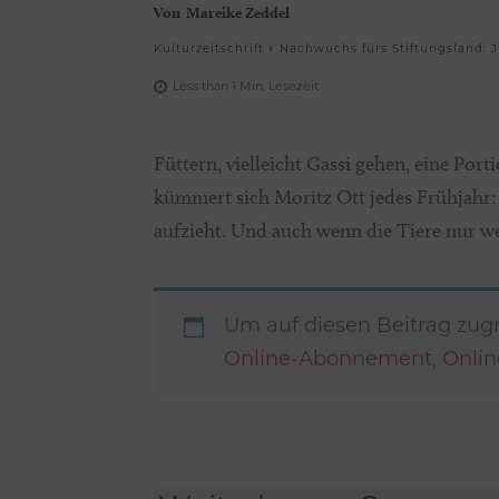
Von
Mareike Zeddel
Kulturzeitschrift
Nachwuchs fürs Stiftungsland: 
Less than 1
Min.
Lesezeit
Füttern, vielleicht Gassi gehen, eine Port
kümmert sich Moritz Ott jedes Frühjahr: K
aufzieht. Und auch wenn die Tiere nur we
Um auf diesen Beitrag zugr
Online-Abonnement
,
Onli