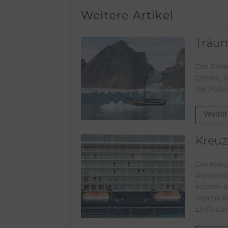
Weitere Artikel
Träum
Der Pola
Ostsee, 
die Polar
Weiter
Kreuz
Die Kreu
Pandemie
seinem a
welche R
Einfluss