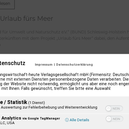
lesen
Urlaub fürs Meer
 für Umwelt und Naturschutz e.V.“ (BUND) Schleswig-Holstein h
terkünften mit dem Projekt „Urlaub fürs Meer“ dabei, den Aufent
n
lesen
tenschutz
Impressum
|
Datenschutzerklärung
ngswirtschaft-heute Verlagsgesellschaft mbH (Firmensitz: Deutschl
ne mit externen Diensten personenbezogene Daten verarbeiten. Dies
g der Website nicht notwendig, ermöglicht uns aber eine noch enge
 mit Ihnen. Falls gewünscht, treffen Sie bitte eine Auswahl:
e / Statistik
(1 Dienst)
Auswertung zur Fehlerbehebung und Weiterentwicklung
 Analytics
via Google TagManager
ⓘ Alle Details
LLC, USA