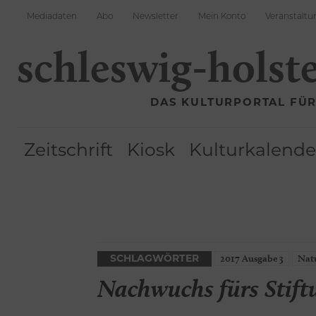
Mediadaten
Abo
Newsletter
Mein Konto
Veranstaltu
schleswig-holst
DAS KULTURPORTAL FÜ
Zeitschrift
Kiosk
Kulturkalende
2017 Ausgabe 3
Nat
SCHLAGWÖRTER
Nachwuchs fürs Stift