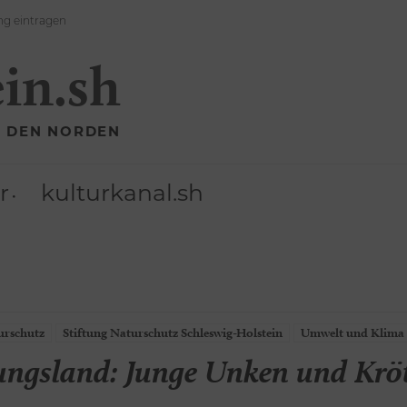
ng eintragen
ein.sh
R DEN NORDEN
r
kulturkanal.sh
urschutz
Stiftung Naturschutz Schleswig-Holstein
Umwelt und Klima
ungsland: Junge Unken und Krö