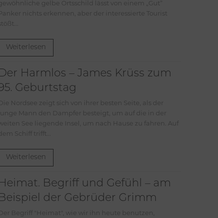
gewöhnliche gelbe Ortsschild lässt von einem „Gut“
Panker nichts erkennen, aber der interessierte Tourist
stößt...
Weiterlesen
Der Harmlos – James Krüss zum
95. Geburtstag
Die Nordsee zeigt sich von ihrer besten Seite, als der
junge Mann den Dampfer besteigt, um auf die in der
weiten See liegende Insel, um nach Hause zu fahren. Auf
dem Schiff trifft...
Weiterlesen
Heimat. Begriff und Gefühl – am
Beispiel der Gebrüder Grimm
riff "Heimat", wie wir ihn heute benutzen,