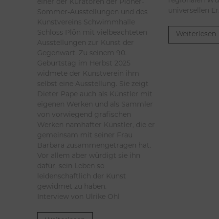
regionalen Wu
einer der Kuratoren der Plöner-
universellen E
Sommer-Ausstellungen und des
Kunstvereins Schwimmhalle
Schloss Plön mit vielbeachteten
Weiterlesen
Ausstellungen zur Kunst der
Gegenwart. Zu seinem 90.
Geburtstag im Herbst 2025
widmete der Kunstverein ihm
selbst eine Ausstellung. Sie zeigt
Dieter Pape auch als Künstler mit
eigenen Werken und als Sammler
von vorwiegend grafischen
Werken namhafter Künstler, die er
gemeinsam mit seiner Frau
Barbara zusammengetragen hat.
Vor allem aber würdigt sie ihn
dafür, sein Leben so
leidenschaftlich der Kunst
gewidmet zu haben.
Interview von Ulrike Ohl