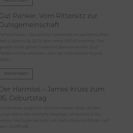
Weiterlesen
Gut Panker: Vom Rittersitz zur
Gutsgemeinschaft
Panker heute – das ist eine Gemeinde im Landkreis Plön,
Amt Lütjenburg, 22.76 qkm, etwa 1500 Einwohner. Das
gewöhnliche gelbe Ortsschild lässt von einem „Gut“
Panker nichts erkennen, aber der interessierte Tourist
stößt...
Weiterlesen
Der Harmlos – James Krüss zum
95. Geburtstag
Die Nordsee zeigt sich von ihrer besten Seite, als der
junge Mann den Dampfer besteigt, um auf die in der
weiten See liegende Insel, um nach Hause zu fahren. Auf
dem Schiff trifft...