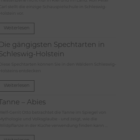
Theaterszene nicht nur in Kiel und im Land. Rolf Peter
Carl stellt die einzige Schauspielschule in Schleswig-
Holstein vor.
Weiterlesen
Die gängigsten Spechtarten in
Schleswig-Holstein
Diese Spechtarten können Sie in den Wäldern Schleswig-
Holsteins entdecken
Weiterlesen
Tanne – Abies
Welf-Gerrit Otto betrachtet die Tanne im Spiegel von
Mythologie und Volksglaube - und zeigt, wie die
Wildpflanze in der Küche verwendung finden kann ...