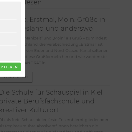
Meistgelesen
Mahlzeit, Erstmal, Moin. Grüße in
Nordfriesland und anderswo
Jeder kennt „Mahlzeit“ und „Moin“ als Gruß – zumindest
in Norddeutschland; die Verabschiedung „Erstmal“ ist
schon südlich von Eider und Nord-Ostsee-Kanal seltener.
Wo kommen diese Grußformeln her und wie werden sie
gebraucht? LANDRAT in...
EPTIEREN
Weiterlesen
Die Schule für Schauspiel in Kiel –
private Berufsfachschule und
kreativer Kulturort
Ob als freie Schauspieler, feste Ensemblemitglieder oder
als Regisseure. Ihre Absolvent*innen bereichern die