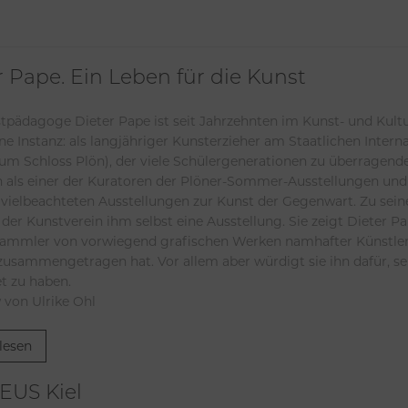
r Pape. Ein Leben für die Kunst
tpädagoge Dieter Pape ist seit Jahrzehnten im Kunst- und Kultu
eher am Staatlichen Internatsgymnasium Schloss Plön (heute
m Schloss Plön), der viele Schülergenerationen zu überragenden
n als einer der Kuratoren der Plöner-Sommer-Ausstellungen un
 vielbeachteten Ausstellungen zur Kunst der Gegenwart. Zu sei
der Kunstverein ihm selbst eine Ausstellung. Sie zeigt Dieter P
Sammler von vorwiegend grafischen Werken namhafter Künstler,
zusammengetragen hat. Vor allem aber würdigt sie ihn dafür, sei
t zu haben.
 von Ulrike Ohl
lesen
EUS Kiel