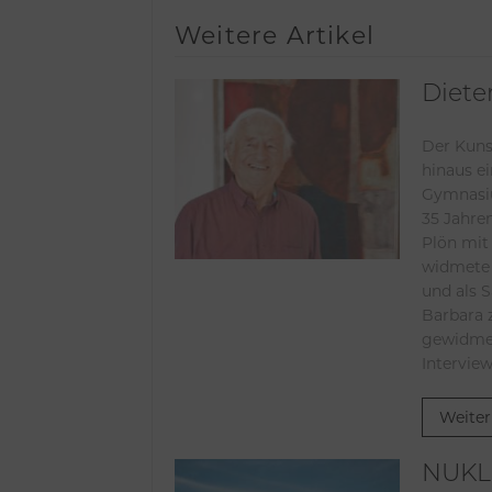
Weitere Artikel
Diete
Der Kuns
hinaus eine Instanz: als langjähriger Kunsterzi
Gymnasiu
35 Jahre
Plön mit
widmete 
und als 
Barbara 
gewidme
Interview
Weiter
NUKL