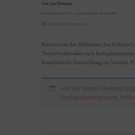
Von
Jan Petersen
Kulturzeitschrift
Jan Koblasa im Norden
Less than 1
Min.
Lesezeit
Kunstwerke des Bildhauers Jan Koblasa (1
Tschechoslowakei nach Kiel gekommene Kü
künstlerische Entwicklung im Norden. Fre
Um auf diesen Beitrag zugr
Online-Abonnement
,
Onli