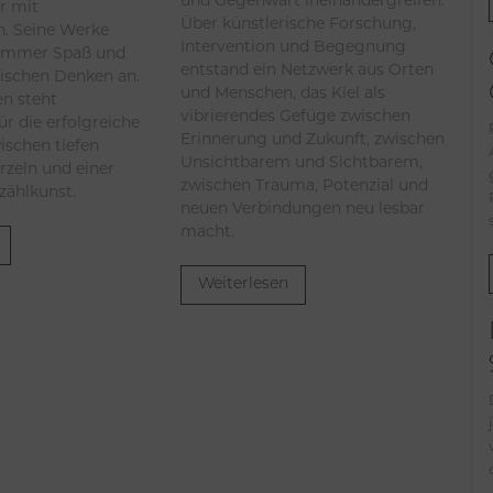
r mit
Über künstlerische Forschung,
. Seine Werke
Intervention und Begegnung
immer Spaß und
entstand ein Netzwerk aus Orten
tischen Denken an.
und Menschen, das Kiel als
en steht
vibrierendes Gefüge zwischen
ür die erfolgreiche
Erinnerung und Zukunft, zwischen
ischen tiefen
Unsichtbarem und Sichtbarem,
rzeln und einer
zwischen Trauma, Potenzial und
rzählkunst.
neuen Verbindungen neu lesbar
macht.
Weiterlesen