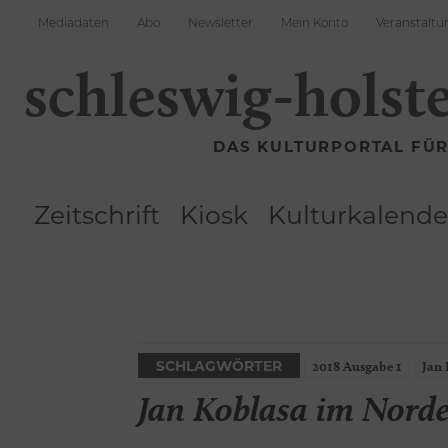
Mediadaten
Abo
Newsletter
Mein Konto
Veranstaltu
schleswig-holst
DAS KULTURPORTAL FÜ
Zeitschrift
Kiosk
Kulturkalende
SCHLAGWÖRTER
2018 Ausgabe 1
Jan 
Jan Koblasa im Nord