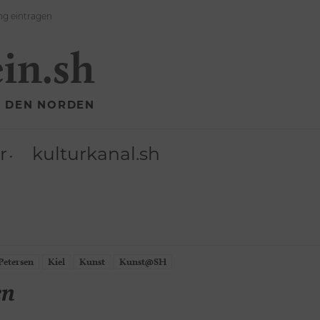
ng eintragen
ein.sh
R DEN NORDEN
r
kulturkanal.sh
Petersen
Kiel
Kunst
Kunst@SH
en