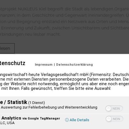
tprojekt NUKLEUS Kiel begreift die Stadt als lebendigen Organi
nanzen, in dem Geschichte und Gegenwart ineinandergreifen. Ü
tion und Begegnung entstand ein Netzwerk aus Orten und Mensch
 Erinnerung und Zukunft, zwischen Unsichtbarem und Sichtbar
rbindungen neu lesbar macht.
lesen
tenschutz
t Schads „Blickweit“: Linien im Land der
Impressum
|
Datenschutzerklärung
ngswirtschaft-heute Verlagsgesellschaft mbH (Firmensitz: Deutschl
turen an 22 Orten zwischen Nord- und Ostsee. „BLICKWEIT – Skul
ne mit externen Diensten personenbezogene Daten verarbeiten. Dies
g der Website nicht notwendig, ermöglicht uns aber eine noch enge
 mit Ihnen. Falls gewünscht, treffen Sie bitte eine Auswahl:
lesen
e / Statistik
(1 Dienst)
Auswertung zur Fehlerbehebung und Weiterentwicklung
 Analytics
via Google TagManager
ⓘ Alle Details
LLC, USA