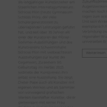
Zukunftsdenke
als langjähriger Kunsterzieher am
Augenzwinkern
Staatlichen Internatsgymnasium
machen noch 
Schloss Plön (heute Gymnasium
regen zum kri
Schloss Plön), der viele
Und sein Wirk
Schülergenerationen zu
exemplarisch f
überragenden Leistungen geführt
Verbindung zw
hat, und seit über 35 Jahren als
regionalen Wu
einer der Kuratoren der Plöner-
universellen E
Sommer-Ausstellungen und des
Kunstvereins Schwimmhalle
Schloss Plön mit vielbeachteten
Weiterlesen
Ausstellungen zur Kunst der
Gegenwart. Zu seinem 90.
Geburtstag im Herbst 2025
widmete der Kunstverein ihm
selbst eine Ausstellung. Sie zeigt
Dieter Pape auch als Künstler mit
eigenen Werken und als Sammler
von vorwiegend grafischen
Werken namhafter Künstler, die er
gemeinsam mit seiner Frau