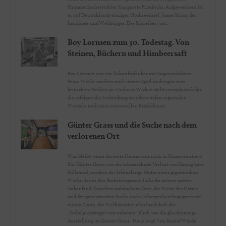
Hummerfischertochter Margareta Friedrichs. Aufgewachsen ist
er auf Deutschlands einziger Hochseeinsel. James Krüss, der
Insulaner und Weltbürger. Der Schreiber von...
Boy Lornsen zum 30. Todestag. Von
Steinen, Büchern und Himbeersaft
Boy Lornsen war ein Zukunftsdenker mit Augenzwinkern.
Seine Werke machen noch immer Spaß und regen zum
kritischen Denken an. Und sein Wirken steht exemplarisch für
die erfolgreiche Verbindung zwischen tiefen regionalen
Wurzeln und einer universellen Erzählkunst.
Günter Grass und die Suche nach dem
verlorenen Ort
Was bleibt, wenn die erste Heimat nur noch in Sätzen existiert?
Für Günter Grass war der schmerzhafte Verlust von Danzig kein
Stillstand, sondern der lebenslange Motor eines gigantischen
Werks, das in den Backsteingassen Lübecks seinen späten
Anker fand. Zwischen politischem Zorn, der Weite der Ostsee
und der ganz privaten Suche nach Geborgenheit begegnen wir
einem Mann, der Weltliteratur schuf und doch der
„Nobelpreisträger von nebenan“ blieb, wie die gleichnamige
Ausstellung im Günter Grass- Haus zeigt. Von Kristof Warda