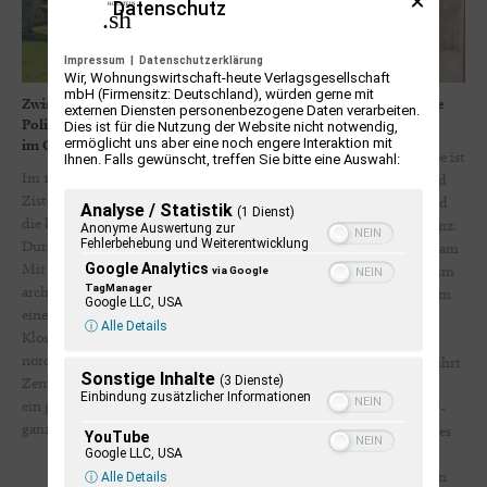
Datenschutz
Impressum
|
Datenschutzerklärung
Wir, Wohnungswirtschaft-heute Verlagsgesellschaft
mbH (Firmensitz: Deutschland), würden gerne mit
Zwischen Armutsideal und
Dieter Pape. Ein Leben für die
externen Diensten personenbezogene Daten verarbeiten.
Politik. Der Zisterzienserorden
Kunst
Dies ist für die Nutzung der Website nicht notwendig,
ermöglicht uns aber eine noch engere Interaktion mit
im Ostseeraum
Der Kunstpädagoge Dieter Pape ist
Ihnen. Falls gewünscht, treffen Sie bitte eine Auswahl:
Im 12. Jahrhundert prägte der
seit Jahrzehnten im Kunst- und
Zisterzienserorden maßgeblich
Kulturleben der Stadt Plön und
Analyse / Statistik
(1 Dienst)
die kulturelle und kirchliche
weit darüber hinaus eine Instanz:
Anonyme Auswertung zur
Fehlerbehebung und Weiterentwicklung
Durchdringung des Ostseeraums.
als langjähriger Kunsterzieher am
Google Analytics
Mit klaren Strukturen,
Staatlichen Internatsgymnasium
via Google
TagManager
architektonischen Leitbildern und
Schloss Plön (heute Gymnasium
Google LLC, USA
einem weit verzweigten Netz von
Schloss Plön), der viele
ⓘ Alle Details
Klostergründungen verband er die
Schülergenerationen zu
nordischen Königreiche mit den
überragenden Leistungen geführt
Sonstige Inhalte
(3 Dienste)
Zentren Europas und schuf dabei
hat, und seit über 35 Jahren als
Einbindung zusätzlicher Informationen
ein geistiges Rückgrat für eine
einer der Kuratoren der Plöner-
ganze Region im Wandel.
Sommer-Ausstellungen und des
YouTube
Google LLC, USA
Kunstvereins Schwimmhalle
Schloss Plön mit vielbeachteten
ⓘ Alle Details