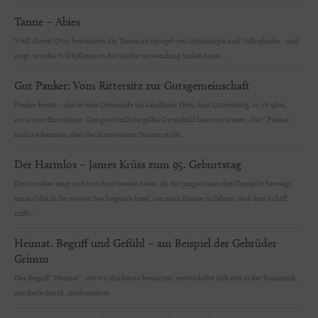
Tanne – Abies
Welf-Gerrit Otto betrachtet die Tanne im Spiegel von Mythologie und Volksglaube - und
zeigt, wie die Wildpflanze in der Küche verwendung finden kann ...
Gut Panker: Vom Rittersitz zur Gutsgemeinschaft
Panker heute – das ist eine Gemeinde im Landkreis Plön, Amt Lütjenburg, 22.76 qkm,
etwa 1500 Einwohner. Das gewöhnliche gelbe Ortsschild lässt von einem „Gut“ Panker
nichts erkennen, aber der interessierte Tourist stößt...
Der Harmlos – James Krüss zum 95. Geburtstag
Die Nordsee zeigt sich von ihrer besten Seite, als der junge Mann den Dampfer besteigt,
um auf die in der weiten See liegende Insel, um nach Hause zu fahren. Auf dem Schiff
trifft...
Heimat. Begriff und Gefühl – am Beispiel der Gebrüder
Grimm
Der Begriff "Heimat", wie wir ihn heute benutzen, entwickelte sich erst in der Romantik,
seit Ende des 18. Jahrhunderts.