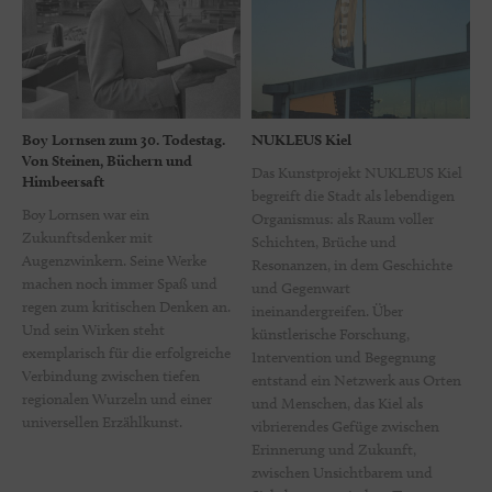
Boy Lornsen zum 30. Todestag.
NUKLEUS Kiel
Von Steinen, Büchern und
Das Kunstprojekt NUKLEUS Kiel
Himbeersaft
begreift die Stadt als lebendigen
Boy Lornsen war ein
Organismus: als Raum voller
Zukunftsdenker mit
Schichten, Brüche und
Augenzwinkern. Seine Werke
Resonanzen, in dem Geschichte
machen noch immer Spaß und
und Gegenwart
regen zum kritischen Denken an.
ineinandergreifen. Über
Und sein Wirken steht
künstlerische Forschung,
exemplarisch für die erfolgreiche
Intervention und Begegnung
Verbindung zwischen tiefen
entstand ein Netzwerk aus Orten
regionalen Wurzeln und einer
und Menschen, das Kiel als
universellen Erzählkunst.
vibrierendes Gefüge zwischen
Erinnerung und Zukunft,
zwischen Unsichtbarem und