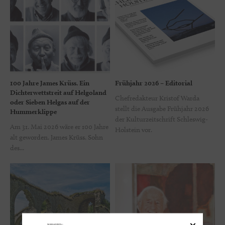
100 Jahre James Krüss. Ein
Frühjahr 2026 – Editorial
Dichterwettstreit auf Helgoland
Chefredakteur Kristof Warda
oder Sieben Helgas auf der
stellt die Ausgabe Frühjahr 2026
Hummerklippe
der Kulturzeitschrift Schleswig-
Am 31. Mai 2026 wäre er 100 Jahre
Holstein vor.
alt geworden. James Krüss. Sohn
des...