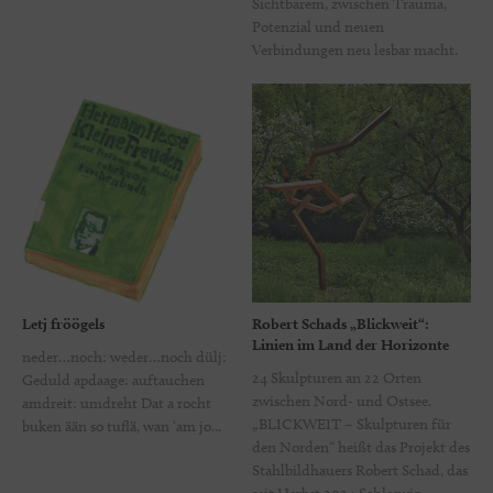
Sichtbarem, zwischen Trauma,
Potenzial und neuen
Verbindungen neu lesbar macht.
Letj fröögels
Robert Schads „Blickweit“:
Linien im Land der Horizonte
neder…noch: weder…noch dülj:
24 Skulpturen an 22 Orten
Geduld apdaage: auftauchen
zwischen Nord- und Ostsee.
amdreit: umdreht Dat a rocht
„BLICKWEIT – Skulpturen für
buken ään so tuflä, wan ‘am jo...
den Norden“ heißt das Projekt des
Stahlbildhauers Robert Schad, das