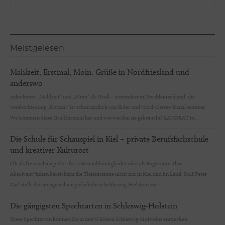
Meistgelesen
Mahlzeit, Erstmal, Moin. Grüße in Nordfriesland und
anderswo
Jeder kennt „Mahlzeit“ und „Moin“ als Gruß – zumindest in Norddeutschland; die
Verabschiedung „Erstmal“ ist schon südlich von Eider und Nord-Ostsee-Kanal seltener.
Wo kommen diese Grußformeln her und wie werden sie gebraucht? LANDRAT in...
Die Schule für Schauspiel in Kiel – private Berufsfachschule
und kreativer Kulturort
Ob als freie Schauspieler, feste Ensemblemitglieder oder als Regisseure. Ihre
Absolvent*innen bereichern die Theaterszene nicht nur in Kiel und im Land. Rolf Peter
Carl stellt die einzige Schauspielschule in Schleswig-Holstein vor.
Die gängigsten Spechtarten in Schleswig-Holstein
Diese Spechtarten können Sie in den Wäldern Schleswig-Holsteins entdecken