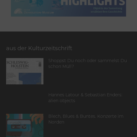
aus der Kulturzeitschrift
Shoppst Du noch oder sammelst Du
schon Müll?
Hannes Latour & Sebastian Enders:
alien objects
Blech, Blues & Buntes. Konzerte im
Norden