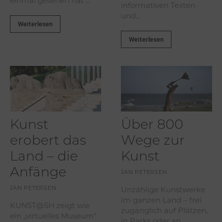
einmal gesehen hat ...
informativen Texten
und...
Weiterlesen
Weiterlesen
Kunst
Über 800
erobert das
Wege zur
Land – die
Kunst
Anfänge
JAN PETERSEN
Unzählige Kunstwerke
JAN PETERSEN
im ganzen Land – frei
KUNST@SH zeigt wie
zugänglich auf Plätzen,
ein „virtuelles Museum“
in Parks oder an