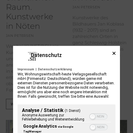
Raum.
JAN PETERSEN
Kunstwerke
Kunstwerke des
Bildhauers Jan Koblasa
in Nöten
(1932 - 2017) sind an
zahlreichen Orten in
JAN PETERSEN
ganz Schleswig-Holstein
Wer bei KUNST@SH ein
zu finden. Der 1968 aus
Kunstwerk entdeckt hat
Datenschutz
der Tschechoslowakei
und dieses vor Ort
nach Kiel...
anschauen möchte, wird
Impressum
|
Datenschutzerklärung
in einigen Fällen
Wir, Wohnungswirtschaft-heute Verlagsgesellschaft
Weiterlesen
enttäuscht. Denn
mbH (Firmensitz: Deutschland), würden gerne mit
externen Diensten personenbezogene Daten verarbeiten.
obwohl die meisten
Dies ist für die Nutzung der Website nicht notwendig,
Fotos der...
ermöglicht uns aber eine noch engere Interaktion mit
Ihnen. Falls gewünscht, treffen Sie bitte eine Auswahl:
Weiterlesen
Analyse / Statistik
(1 Dienst)
Anonyme Auswertung zur
Fehlerbehebung und Weiterentwicklung
Google Analytics
via Google
TagManager