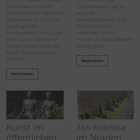
und anspruchsvollen
Digitalisierung gilt es
Fotos ist KUNST@SH ein
auch für
Wegweiser zu 1200 frei
Kunstschaffende und -
zugänglichen
institutionen zu
Kunstwerken kreuz und
erkennen und zu
quer durch Schleswig-
nutzen. Studien belegen
Holstein und Hamburg.
wenig überr
Beim Skulpturenpark
Schloss...
Weiterlesen
Weiterlesen
Kunst im
Jan Koblasa
öffentlichen
im Norden