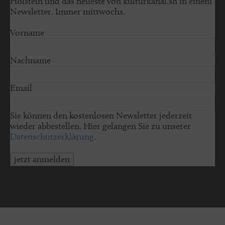
Holstein und das neueste von kulturkanal.sh in einem
Newsletter. Immer mittwochs.
Vorname
Nachname
Email
Sie können den kostenlosen Newsletter jederzeit
wieder abbestellen. Hier gelangen Sie zu unserer
Datenschutzerklärung
.
jetzt anmelden
© 2026 schleswig-holstein.sh