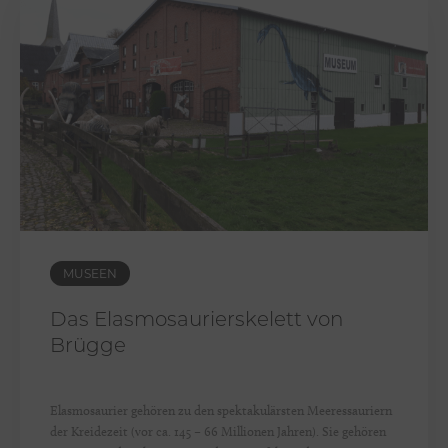
MUSEEN
Das Elasmosaurierskelett von
Brügge
Elasmosaurier gehören zu den spektakulärsten Meeressauriern
der Kreidezeit (vor ca. 145 – 66 Millionen Jahren). Sie gehören