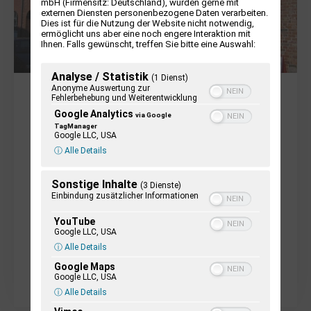
mbH (Firmensitz: Deutschland), würden gerne mit
externen Diensten personenbezogene Daten verarbeiten.
Dies ist für die Nutzung der Website nicht notwendig,
ermöglicht uns aber eine noch engere Interaktion mit
Ihnen. Falls gewünscht, treffen Sie bitte eine Auswahl:
Analyse / Statistik
(1 Dienst)
Anonyme Auswertung zur
Fehlerbehebung und Weiterentwicklung
MUSEEN
Google Analytics
via Google
TagManager
Das außergewöhnliche Exponat
Google LLC, USA
ⓘ Alle Details
des zeiπors
Sonstige Inhalte
(3 Dienste)
Einbindung zusätzlicher Informationen
Zu den außergewöhnlichsten Exponaten des zeiπors gehört eine
Walharpune. Sie wurde 1969 geborgen und dem Museum
YouTube
gestiftet. Das Stück ist aus einer Großwalrippe hergestellt...
Google LLC, USA
ⓘ Alle Details
Weiterlesen
Google Maps
Google LLC, USA
ⓘ Alle Details