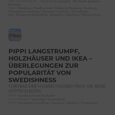
Diese Veranstaltung ist …
barrierefrei zugänglich,
Für Kinder geeignet,
kostenlos
Region
Flensburg / Nordfriesland / Schleswig-Flensburg,
Hamburg,
Herzogtum Lauenburg / Stormarn / Segeberg / Neumünster,
Kiel / Rendsburg-Eckernförde,
Pinneberg / Steinburg / Dithmarschen
PIPPI LANGSTRUMPF,
HOLZHÄUSER UND IKEA –
ÜBERLEGUNGEN ZUR
POPULARITÄT VON
SWEDISHNESS
VORTRAG DER VOLKSKUNDLERIN PROF. DR. SILKE
GÖTTSCH-ELTEN
Rubrik
Gesellschaft und Geschichte
Veranstaltungsart
(einmalige) Veranstaltung
Region
Herzogtum Lauenburg / Stormarn / Segeberg / Neumünster