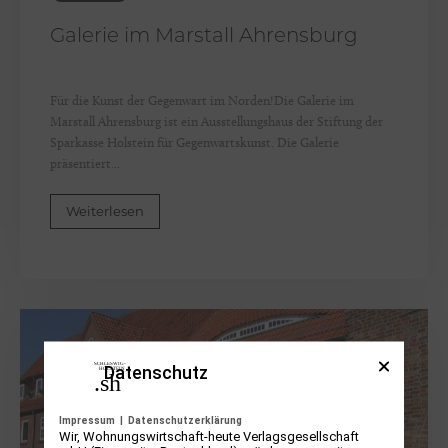
Galerie im Marstall Ahrensburg
Für die Kunst der Gegenwart im Norden!Die Galerie im
Marstall Ahrensburg ist ein Ausstellungshaus der Stiftung der
Sparkasse Holstein für Gegenwartskunst. Die Galerie
präsentiert...
Weiterlesen
Datenschutz
Impressum
|
Datenschutzerklärung
Wir, Wohnungswirtschaft-heute Verlagsgesellschaft