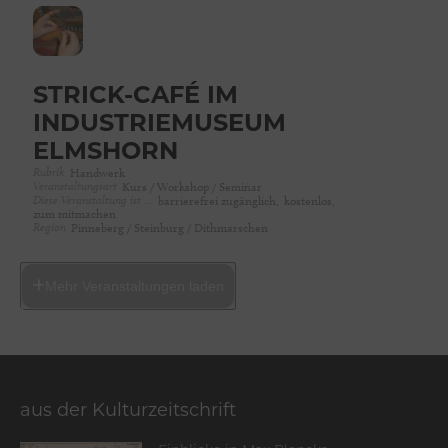
STRICK-CAFÉ IM
INDUSTRIEMUSEUM
ELMSHORN
Rubrik
Handwerk
Veranstaltungsart
Kurs / Workshop / Seminar
Diese Veranstaltung ist …
barrierefrei zugänglich,
kostenlos,
zum mitmachen
Region
Pinneberg / Steinburg / Dithmarschen
Mehr Veranstaltungen laden
aus der Kulturzeitschrift