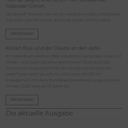
Heimat. Begriff und Gefühl – am Beispiel der
Gebrüder Grimm
Der Begriff "Heimat", wie wir ihn heute benutzen, entwickelte
sich erst in der Romantik, seit Ende des 18. Jahrhunderts.
Weiterlesen
Kirsten Boie und der Glaube an den Apfel
Ihr erstes Buch erschien 1985. Inzwischen hat Kirsten Boie und
Kinder- und Jugendbücher geschrieben. Doch auch als
vehemente Fürsprecherin für die Rechte von Kindern als
Leser*innen setzt sie sich ein und wurde 2011 für ihr
Engagement mit dem Bundesverdienstkreuz ausgezeichnet.
Im März 2020 wird sie 70 Jahre alt.
Weiterlesen
Die aktuelle Ausgabe