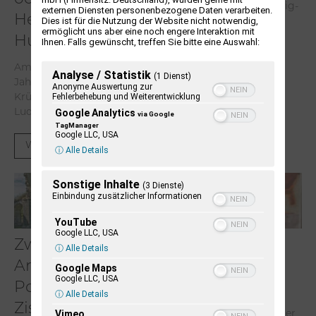
Kulturzeitschrift Schleswig-
externen Diensten personenbezogene Daten verarbeiten.
Helgas auf der
Holstein vor.
Dies ist für die Nutzung der Website nicht notwendig,
ermöglicht uns aber eine noch engere Interaktion mit
Hummerklippe
Ihnen. Falls gewünscht, treffen Sie bitte eine Auswahl:
Weiterlesen
Am 31. Mai 2026 wäre er 100
Analyse / Statistik
(1 Dienst)
Jahre alt geworden. James
Anonyme Auswertung zur
Krüss. Sohn des Elektrikers
Fehlerbehebung und Weiterentwicklung
Ludwig Krüss und der...
Google Analytics
via Google
TagManager
Google LLC, USA
Weiterlesen
ⓘ Alle Details
Sonstige Inhalte
(3 Dienste)
Einbindung zusätzlicher Informationen
YouTube
Google LLC, USA
Zwischen
Dieter Pape. Ein
ⓘ Alle Details
Armutsideal und
Leben für die
Google Maps
Google LLC, USA
Politik. Der
Kunst
ⓘ Alle Details
Zisterzienserorde
Der Kunstpädagoge Dieter
Vimeo