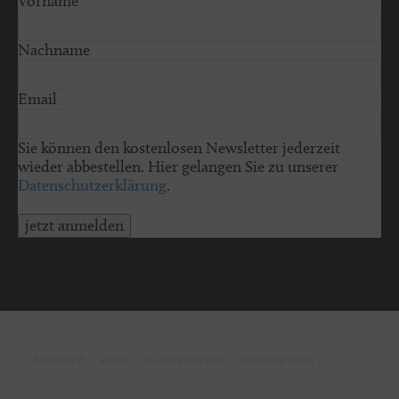
Vorname
Nachname
Email
Sie können den kostenlosen Newsletter jederzeit
wieder abbestellen. Hier gelangen Sie zu unserer
Datenschutzerklärung
.
jetzt anmelden
© 2026 schleswig-holstein.sh
Zeitschrift
Kiosk
Kulturkalender
kulturkanal.sh