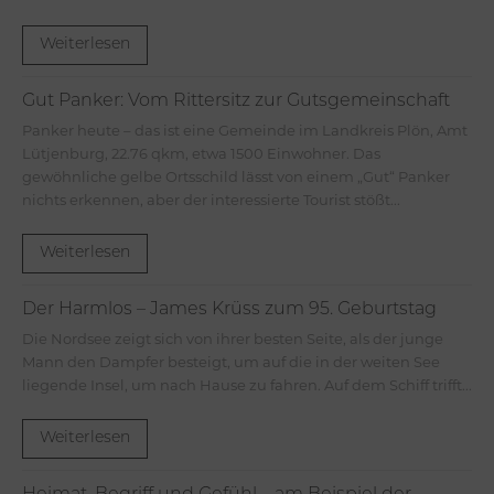
Weiterlesen
Gut Panker: Vom Rittersitz zur Gutsgemeinschaft
Panker heute – das ist eine Gemeinde im Landkreis Plön, Amt
Lütjenburg, 22.76 qkm, etwa 1500 Einwohner. Das
gewöhnliche gelbe Ortsschild lässt von einem „Gut“ Panker
nichts erkennen, aber der interessierte Tourist stößt...
Weiterlesen
Der Harmlos – James Krüss zum 95. Geburtstag
Die Nordsee zeigt sich von ihrer besten Seite, als der junge
Mann den Dampfer besteigt, um auf die in der weiten See
liegende Insel, um nach Hause zu fahren. Auf dem Schiff trifft...
Weiterlesen