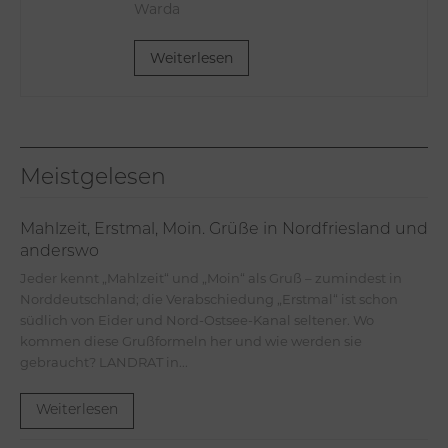
Warda
Weiterlesen
Meistgelesen
Mahlzeit, Erstmal, Moin. Grüße in Nordfriesland und
anderswo
Jeder kennt „Mahlzeit“ und „Moin“ als Gruß – zumindest in
Norddeutschland; die Verabschiedung „Erstmal“ ist schon
südlich von Eider und Nord-Ostsee-Kanal seltener. Wo
kommen diese Grußformeln her und wie werden sie
gebraucht? LANDRAT in...
Weiterlesen