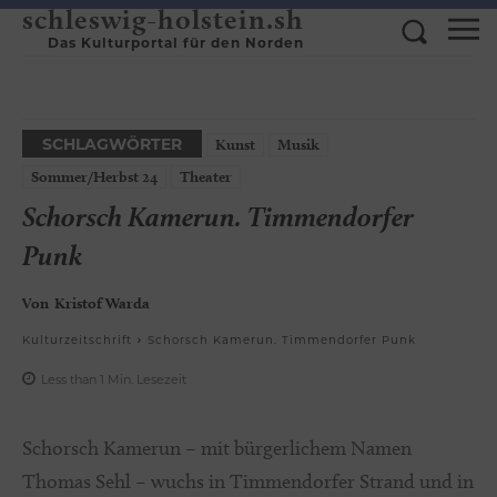
schleswig-holstein.sh
Das Kulturportal für den Norden
SCHLAGWÖRTER
Kunst
Musik
Sommer/Herbst 24
Theater
Schorsch Kamerun. Timmendorfer
Punk
Von
Kristof Warda
Kulturzeitschrift
Schorsch Kamerun. Timmendorfer Punk
Less than 1
Min.
Lesezeit
Schorsch Kamerun – mit bürgerlichem Namen
Thomas Sehl – wuchs in Timmendorfer Strand und in