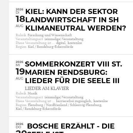
2026
KIEL: KANN DER SEKTOR
DI
18
LANDWIRTSCHAFT IN SH
AUG
KLIMANEUTRAL WERDEN?
Rubrik
Forschung und Wissenschaft
Veranstaltungsart
(einmalige) Veranstaltung
Diese Veranstaltung ist …
digital,
kostenlos
Region
Kiel / Rendsburg-Eckernförde
2026
SOMMERKONZERT VIII ST.
MI
19
MARIEN RENDSBURG:
AUG
LIEDER FÜR DIE SEELE III
LIEDER AM KLAVIER
Rubrik
Musik
Veranstaltungsart
(einmalige) Veranstaltung
Diese Veranstaltung ist …
barrierefrei zugänglich,
kostenlos
Region
Flensburg / Nordfriesland / Schleswig-Flensburg,
Kiel / Rendsburg-Eckernförde
2026
BOSCHE ERZÄHLT - DIE
DO