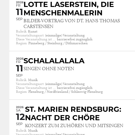
2026
LOTTE LASERSTEIN, DIE
FR
11
MENSCHENMALERIN
SEP
BILDER-VORTRAG VON DT. HANS THOMAS
CARSTENSEN
Rubrik
Kunst
Veranstaltungsart
(einmalige) Veranstaltung
Diese Veranstaltung ist …
barrierefrei zugänglich
Region
Pinneberg / Steinburg / Dithmarschen
2026
SCHALALALALA
FR
11
SINGEN OHNE NOTEN
SEP
Rubrik
Musik
Veranstaltungsart
(einmalige) Veranstaltung
Diese Veranstaltung ist …
barrierefrei zugänglich
Region
Flensburg / Nordfriesland / Schleswig-Flensburg
2026
ST. MARIEN RENDSBURG:
SA
12
NACHT DER CHÖRE
SEP
KONZERT ZUM ZUHÖREN UND MITSINGEN
Rubrik
Musik
Veranstaltungsart
(einmalige) Veranstaltung