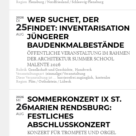
Region
Flensburg / Nordfriesland / Schleswig-Flensburg
2026
WER SUCHET, DER
DI
25
FINDET: INVENTARISATION
AUG
JÜNGERER
BAUDENKMALBESTÄNDE
ÖFFENTLICHE VERANSTALTUNG IM RAHMEN
DER ARCHITEKTUR SUMMER SCHOOL
MALENTE 2026
Rubrik
Gesellschaft und Geschichte,
Handwerk
Veranstaltungsart
(einmalige) Veranstaltung
Diese Veranstaltung ist …
barrierefrei zugänglich,
kostenlos
Region
Plön / Ostholstein / Lübeck
2026
SOMMERKONZERT IX ST.
MI
26
MARIEN RENDSBURG:
AUG
FESTLICHES
ABSCHLUSSKONZERT
KONZERT FÜR TROMPETE UND ORGEL