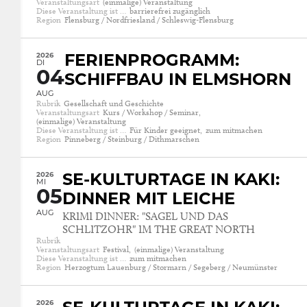
Veranstaltungsart
(einmalige) Veranstaltung
Diese Veranstaltung ist …
barrierefrei zugänglich
Region
Flensburg / Nordfriesland / Schleswig-Flensburg
2026
FERIENPROGRAMM:
DI
04
SCHIFFBAU IN ELMSHORN
AUG
Rubrik
Gesellschaft und Geschichte
Veranstaltungsart
Kurs / Workshop / Seminar,
(einmalige) Veranstaltung
Diese Veranstaltung ist …
Für Kinder geeignet,
zum mitmachen
Region
Pinneberg / Steinburg / Dithmarschen
2026
SE-KULTURTAGE IN KAKI:
MI
05
DINNER MIT LEICHE
AUG
KRIMI DINNER: "SAGEL UND DAS
SCHLITZOHR" IM THE GREAT NORTH
Rubrik
Veranstaltungsart
Festival,
(einmalige) Veranstaltung
Diese Veranstaltung ist …
zum mitmachen
Region
Herzogtum Lauenburg / Stormarn / Segeberg / Neumünster
2026