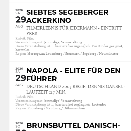
2026
SIEBTES SEGEBERGER
SA
29
ACKERKINO
AUG
FILMERLEBNIS FÜR JEDERMANN - EINTRITT
FREI!
Rubrik
Film
Veranstaltungsart
(einmalige) Veranstaltung
Diese Veranstaltung ist …
barrierefrei zugänglich,
Für Kinder geeignet,
kostenlos
Region
Herzogtum Lauenburg / Stormarn / Segeberg / Neumünster
2026
NAPOLA - ELITE FÜR DEN
SA
29
FÜHRER
AUG
DEUTSCHLAND 2003 REGIE: DENNIS GANSEL ·
LAUFZEIT 117 MIN.
Rubrik
Film
Veranstaltungsart
(einmalige) Veranstaltung
Diese Veranstaltung ist …
barrierefrei zugänglich,
kostenlos
Region
Pinneberg / Steinburg / Dithmarschen
2026
BRUNSBÜTTEL DÄNISCH-
SO