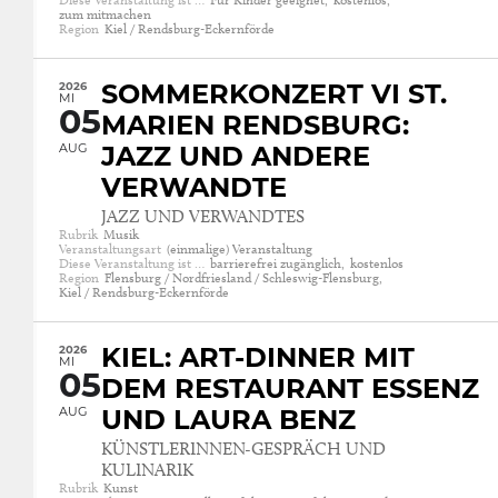
zum mitmachen
Region
Kiel / Rendsburg-Eckernförde
2026
SOMMERKONZERT VI ST.
MI
05
MARIEN RENDSBURG:
AUG
JAZZ UND ANDERE
VERWANDTE
JAZZ UND VERWANDTES
Rubrik
Musik
Veranstaltungsart
(einmalige) Veranstaltung
Diese Veranstaltung ist …
barrierefrei zugänglich,
kostenlos
Region
Flensburg / Nordfriesland / Schleswig-Flensburg,
Kiel / Rendsburg-Eckernförde
2026
KIEL: ART-DINNER MIT
MI
05
DEM RESTAURANT ESSENZ
AUG
UND LAURA BENZ
KÜNSTLERINNEN-GESPRÄCH UND
KULINARIK
Rubrik
Kunst