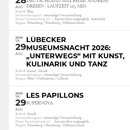
28
DEUTSCHLAND 2024 REGIE: ANDREAS
DRESEN · LAUFZEIT 125 MIN.
AUG
Rubrik
Film
Veranstaltungsart
(einmalige) Veranstaltung
Diese Veranstaltung ist …
barrierefrei zugänglich,
kostenlos
Region
Pinneberg / Steinburg / Dithmarschen
2026
LÜBECKER
SA
29
MUSEUMSNACHT 2026:
AUG
„UNTERWEGS“ MIT KUNST,
KULINARIK UND TANZ
Rubrik
Kunst,
Musik
Veranstaltungsart
(einmalige) Veranstaltung
Region
Plön / Ostholstein / Lübeck
2026
LES PAPILLONS
SA
29
SUPERNOVA
AUG
Rubrik
Musik
Veranstaltungsart
(einmalige) Veranstaltung
Diese Veranstaltung ist …
barrierefrei zugänglich
Region
Pinneberg / Steinburg / Dithmarschen