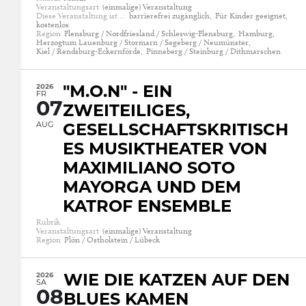
Veranstaltungsart
(einmalige) Veranstaltung
Diese Veranstaltung ist …
barrierefrei zugänglich,
Für Kinder geeignet,
kostenlos
Region
Flensburg / Nordfriesland / Schleswig-Flensburg,
Hamburg,
Herzogtum Lauenburg / Stormarn / Segeberg / Neumünster,
Kiel / Rendsburg-Eckernförde,
Pinneberg / Steinburg / Dithmarschen
2026
"M.O.N" - EIN
FR
07
ZWEITEILIGES,
AUG
GESELLSCHAFTSKRITISCH
ES MUSIKTHEATER VON
MAXIMILIANO SOTO
MAYORGA UND DEM
KATROF ENSEMBLE
Rubrik
Veranstaltungsart
(einmalige) Veranstaltung
Region
Plön / Ostholstein / Lübeck
2026
WIE DIE KATZEN AUF DEN
SA
08
BLUES KAMEN