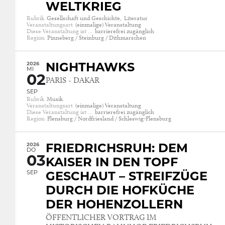
WELTKRIEG
Rubrik
Gesellschaft und Geschichte,
Literatur
Veranstaltungsart
(einmalige) Veranstaltung
Diese Veranstaltung ist …
barrierefrei zugänglich
Region
Pinneberg / Steinburg / Dithmarschen
2026
NIGHTHAWKS
MI
02
PARIS - DAKAR
SEP
Rubrik
Musik
Veranstaltungsart
(einmalige) Veranstaltung
Diese Veranstaltung ist …
barrierefrei zugänglich
Region
Flensburg / Nordfriesland / Schleswig-Flensburg
2026
FRIEDRICHSRUH: DEM
DO
03
KAISER IN DEN TOPF
SEP
GESCHAUT – STREIFZÜGE
DURCH DIE HOFKÜCHE
DER HOHENZOLLERN
ÖFFENTLICHER VORTRAG IM