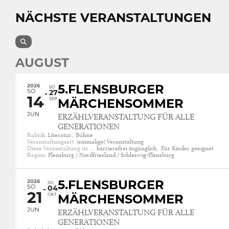
NÄCHSTE VERANSTALTUNGEN
AUGUST
2026
5.FLENSBURGER
SO
SO
27
14
SEP
MÄRCHENSOMMER
JUN
ERZÄHLVERANSTALTUNG FÜR ALLE
GENERATIONEN
Rubrik
Literatur,
Bühne
Veranstaltungsart
(einmalige) Veranstaltung
Diese Veranstaltung ist …
barrierefrei zugänglich,
Für Kinder geeignet
Region
Flensburg / Nordfriesland / Schleswig-Flensburg
2026
5.FLENSBURGER
SO
SO
04
21
OKT
MÄRCHENSOMMER
JUN
ERZÄHLVERANSTALTUNG FÜR ALLE
GENERATIONEN