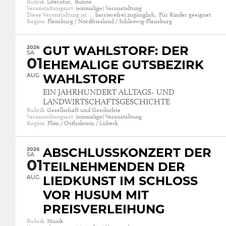
Rubrik
Literatur,
Bühne
Veranstaltungsart
(einmalige) Veranstaltung
Diese Veranstaltung ist …
barrierefrei zugänglich,
Für Kinder geeignet
Region
Flensburg / Nordfriesland / Schleswig-Flensburg
2026
GUT WAHLSTORF: DER
SA
01
EHEMALIGE GUTSBEZIRK
AUG
WAHLSTORF
EIN JAHRHUNDERT ALLTAGS- UND
LANDWIRTSCHAFTSGESCHICHTE
Rubrik
Gesellschaft und Geschichte
Veranstaltungsart
(einmalige) Veranstaltung
Region
Plön / Ostholstein / Lübeck
2026
ABSCHLUSSKONZERT DER
SA
01
TEILNEHMENDEN DER
AUG
LIEDKUNST IM SCHLOSS
VOR HUSUM MIT
PREISVERLEIHUNG
Rubrik
Musik