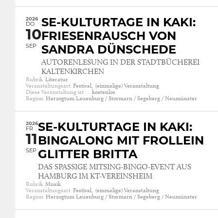
2026
SE-KULTURTAGE IN KAKI:
DO
10
FRIESENRAUSCH VON
SEP
SANDRA DÜNSCHEDE
AUTORENLESUNG IN DER STADTBÜCHEREI
KALTENKIRCHEN
Rubrik
Literatur
Veranstaltungsart
Festival,
(einmalige) Veranstaltung
Diese Veranstaltung ist …
kostenlos
Region
Herzogtum Lauenburg / Stormarn / Segeberg / Neumünster
2026
SE-KULTURTAGE IN KAKI:
FR
11
BINGALONG MIT FROLLEIN
SEP
GLITTER BRITTA
DAS SPASSIGE MITSING-BINGO-EVENT AUS H
AMBURG IM KT-VEREINSHEIM
Rubrik
Musik
Veranstaltungsart
Festival,
(einmalige) Veranstaltung
Region
Herzogtum Lauenburg / Stormarn / Segeberg / Neumünster