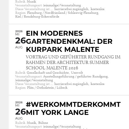
Rubrik
Musik
Veranstaltungsart
(einmalige) Veranstaltung
Diese Veranstaltung ist …
barrierefrei zugänglich,
kostenlos
Region
Flensburg / Nordfriesland / Schleswig-Flensburg,
Kiel / Rendsburg-Eckernförde
2026
EIN MODERNES
MI
26
GARTENDENKMAL: DER
AUG
KURPARK MALENTE
VORTRAG UND GEFÜHRTER RUNDGANG IM
RAHMEN DER ARCHITEKTUR SUMMER
SCHOOL MALENTE 2026
Rubrik
Gesellschaft und Geschichte,
Umwelt
Veranstaltungsart
Ausstellungsführung / geführter Rundgang,
(einmalige) Veranstaltung
Diese Veranstaltung ist …
barrierefrei zugänglich,
kostenlos
Region
Plön / Ostholstein / Lübeck
2026
#WERKOMMTDERKOMMT
MI
26
MIT YORK LANGE
AUG
Rubrik
Musik,
Bühne
Veranstaltungsart
(einmalige) Veranstaltung