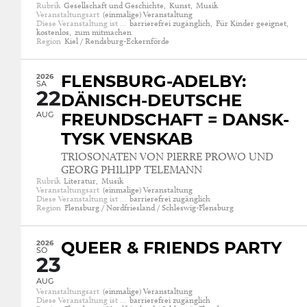
Rubrik
Gesellschaft und Geschichte,
Kunst,
Musik
Veranstaltungsart
(einmalige) Veranstaltung
Diese Veranstaltung ist …
barrierefrei zugänglich,
Für Kinder geeignet,
kostenlos,
zum mitmachen
Region
Kiel / Rendsburg-Eckernförde
2026
FLENSBURG-ADELBY:
SA
22
DÄNISCH-DEUTSCHE
AUG
FREUNDSCHAFT = DANSK-
TYSK VENSKAB
TRIOSONATEN VON PIERRE PROWO UND
GEORG PHILIPP TELEMANN
Rubrik
Literatur,
Musik
Veranstaltungsart
(einmalige) Veranstaltung
Diese Veranstaltung ist …
barrierefrei zugänglich
Region
Flensburg / Nordfriesland / Schleswig-Flensburg
2026
QUEER & FRIENDS PARTY
SO
23
AUG
Veranstaltungsart
(einmalige) Veranstaltung
Diese Veranstaltung ist …
barrierefrei zugänglich