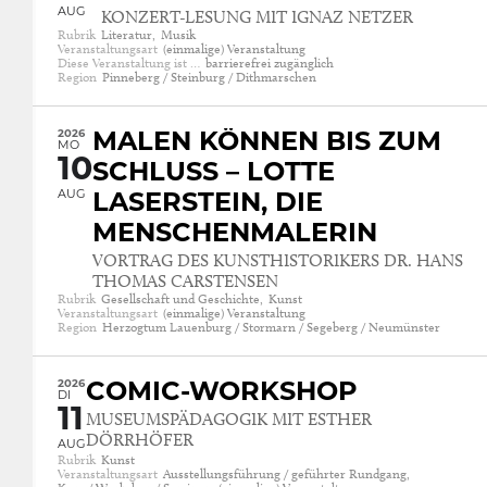
AUG
KONZERT-LESUNG MIT IGNAZ NETZER
Rubrik
Literatur,
Musik
Veranstaltungsart
(einmalige) Veranstaltung
Diese Veranstaltung ist …
barrierefrei zugänglich
Region
Pinneberg / Steinburg / Dithmarschen
2026
MALEN KÖNNEN BIS ZUM
MO
10
SCHLUSS – LOTTE
AUG
LASERSTEIN, DIE
MENSCHENMALERIN
VORTRAG DES KUNSTHISTORIKERS DR. HANS
THOMAS CARSTENSEN
Rubrik
Gesellschaft und Geschichte,
Kunst
Veranstaltungsart
(einmalige) Veranstaltung
Region
Herzogtum Lauenburg / Stormarn / Segeberg / Neumünster
2026
COMIC-WORKSHOP
DI
11
MUSEUMSPÄDAGOGIK MIT ESTHER
DÖRRHÖFER
AUG
Rubrik
Kunst
Veranstaltungsart
Ausstellungsführung / geführter Rundgang,