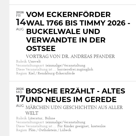
2026
VOM ECKERNFÖRDER
FR
14
WAL 1766 BIS TIMMY 2026 -
AUG
BUCKELWALE UND
VERWANDTE IN DER
OSTSEE
VORTRAG VON DR. ANDREAS PFANDER
Rubrik
Umwelt
Veranstaltungsart
(einmalige) Veranstaltung
Diese Veranstaltung ist …
barrierefrei zugänglich
Region
Kiel / Rendsburg-Eckernförde
2026
BOSCHE ERZÄHLT - ALTES
MO
17
UND NEUES IM GEREDE
AUG
MÄRCHEN UDN GESCHICHTEN AUS ALLER
WELT
Rubrik
Literatur,
Bühne
Veranstaltungsart
(einmalige) Veranstaltung
Diese Veranstaltung ist …
Für Kinder geeignet,
kostenlos
Region
Plön / Ostholstein / Lübeck