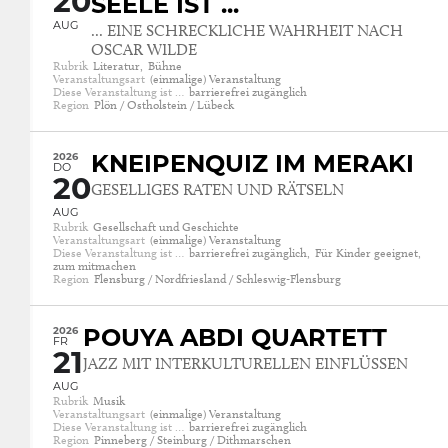
20
SEELE IST ...
AUG
... EINE SCHRECKLICHE WAHRHEIT NACH
OSCAR WILDE
Rubrik
Literatur,
Bühne
Veranstaltungsart
(einmalige) Veranstaltung
Diese Veranstaltung ist …
barrierefrei zugänglich
Region
Plön / Ostholstein / Lübeck
2026
KNEIPENQUIZ IM MERAKI
DO
20
GESELLIGES RATEN UND RÄTSELN
AUG
Rubrik
Gesellschaft und Geschichte
Veranstaltungsart
(einmalige) Veranstaltung
Diese Veranstaltung ist …
barrierefrei zugänglich,
Für Kinder geeignet,
zum mitmachen
Region
Flensburg / Nordfriesland / Schleswig-Flensburg
2026
POUYA ABDI QUARTETT
FR
21
JAZZ MIT INTERKULTURELLEN EINFLÜSSEN
AUG
Rubrik
Musik
Veranstaltungsart
(einmalige) Veranstaltung
Diese Veranstaltung ist …
barrierefrei zugänglich
Region
Pinneberg / Steinburg / Dithmarschen