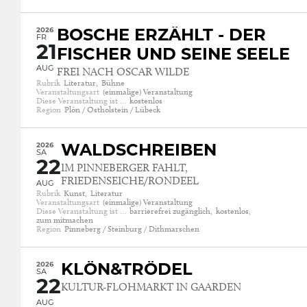
2026
BOSCHE ERZÄHLT - DER
FR
21
FISCHER UND SEINE SEELE
AUG
FREI NACH OSCAR WILDE
Rubrik
Literatur,
Bühne
Veranstaltungsart
(einmalige) Veranstaltung
Diese Veranstaltung ist …
kostenlos
Region
Plön / Ostholstein / Lübeck
2026
WALDSCHREIBEN
SA
22
IM PINNEBERGER FAHLT,
FRIEDENSEICHE/RONDEEL
AUG
Rubrik
Kunst,
Literatur
Veranstaltungsart
(einmalige) Veranstaltung
Diese Veranstaltung ist …
barrierefrei zugänglich,
kostenlos,
zum mitmachen
Region
Pinneberg / Steinburg / Dithmarschen
2026
KLÖN&TRÖDEL
SA
22
KULTUR-FLOHMARKT IN GAARDEN
AUG