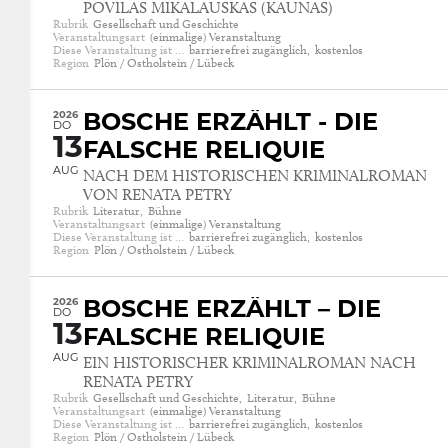
POVILAS MIKALAUSKAS (KAUNAS)
Rubrik
Gesellschaft und Geschichte
Veranstaltungsart
(einmalige) Veranstaltung
Diese Veranstaltung ist …
barrierefrei zugänglich,
kostenlos
Region
Plön / Ostholstein / Lübeck
2026
BOSCHE ERZÄHLT - DIE
DO
13
FALSCHE RELIQUIE
AUG
NACH DEM HISTORISCHEN KRIMINALROMAN
VON RENATA PETRY
Rubrik
Literatur,
Bühne
Veranstaltungsart
(einmalige) Veranstaltung
Diese Veranstaltung ist …
barrierefrei zugänglich,
kostenlos
Region
Plön / Ostholstein / Lübeck
2026
BOSCHE ERZÄHLT – DIE
DO
13
FALSCHE RELIQUIE
AUG
EIN HISTORISCHER KRIMINALROMAN NACH
RENATA PETRY
Rubrik
Gesellschaft und Geschichte,
Literatur,
Bühne
Veranstaltungsart
(einmalige) Veranstaltung
Diese Veranstaltung ist …
barrierefrei zugänglich,
kostenlos
Region
Plön / Ostholstein / Lübeck