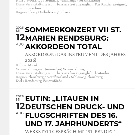
Kurs / Workshop / Seminar,
(einmalige) Veranstaltung
Diese Veranstaltung ist …
barrierefrei zugänglich,
Für Kinder geeignet,
zum mitmachen
Region
Plön / Ostholstein / Lübeck
2026
SOMMERKONZERT VII ST.
MI
12
MARIEN RENDSBURG:
AUG
AKKORDEON TOTAL
AKKORDEON: DAS INSTRUMENT DES JAHRES
2026!
Rubrik
Musik
Veranstaltungsart
(einmalige) Veranstaltung
Diese Veranstaltung ist …
barrierefrei zugänglich,
kostenlos
Region
Flensburg / Nordfriesland / Schleswig-Flensburg,
Kiel / Rendsburg-Eckernförde
2026
EUTIN: „LITAUEN IN
MI
12
DEUTSCHEN DRUCK- UND
AUG
FLUGSCHRIFTEN DES 16.
UND 17. JAHRHUNDERTS“
WERKSTATTGESPRÄCH MIT STIPENDIAT