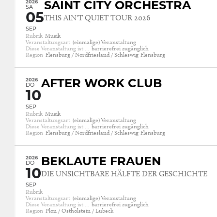
2026
SAINT CITY ORCHESTRA
SA
05
THIS AIN'T QUIET TOUR 2026
SEP
Rubrik
Musik
Veranstaltungsart
(einmalige) Veranstaltung
Diese Veranstaltung ist …
barrierefrei zugänglich
Region
Flensburg / Nordfriesland / Schleswig-Flensburg
2026
AFTER WORK CLUB
DO
10
SEP
Rubrik
Musik
Veranstaltungsart
(einmalige) Veranstaltung
Diese Veranstaltung ist …
barrierefrei zugänglich
Region
Flensburg / Nordfriesland / Schleswig-Flensburg
2026
BEKLAUTE FRAUEN
DO
10
DIE UNSICHTBARE HÄLFTE DER GESCHICHTE
SEP
Rubrik
Veranstaltungsart
(einmalige) Veranstaltung
Diese Veranstaltung ist …
barrierefrei zugänglich
Region
Plön / Ostholstein / Lübeck