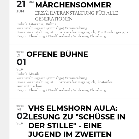
21
OKT
MÄRCHENSOMMER
JUN
ERZÄHLVERANSTALTUNG FÜR ALLE
GENERATIONEN
Rubrik
Literatur,
Bühne
Veranstaltungsart
(einmalige) Veranstaltung
Diese Veranstaltung ist …
barrierefrei zugänglich,
Für Kinder geeignet
Region
Flensburg / Nordfriesland / Schleswig-Flensburg
2026
OFFENE BÜHNE
DI
01
SEP
Rubrik
Musik
Veranstaltungsart
(einmalige) Veranstaltung
Diese Veranstaltung ist …
barrierefrei zugänglich,
kostenlos,
zum mitmachen
Region
Flensburg / Nordfriesland / Schleswig-Flensburg
2026
VHS ELMSHORN AULA:
MI
02
LESUNG ZU "SCHÜSSE IN
SEP
DER STILLE" - EINE
JUGEND IM ZWEITEN