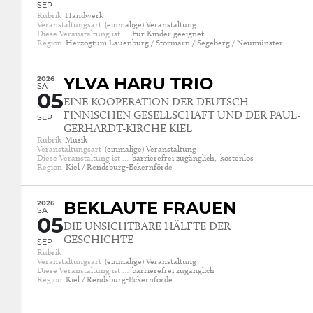
SEP
Rubrik
Handwerk
Veranstaltungsart
(einmalige) Veranstaltung
Diese Veranstaltung ist …
Für Kinder geeignet
Region
Herzogtum Lauenburg / Stormarn / Segeberg / Neumünster
2026
YLVA HARU TRIO
SA
05
EINE KOOPERATION DER DEUTSCH-
FINNISCHEN GESELLSCHAFT UND DER PAUL-
SEP
GERHARDT-KIRCHE KIEL
Rubrik
Musik
Veranstaltungsart
(einmalige) Veranstaltung
Diese Veranstaltung ist …
barrierefrei zugänglich,
kostenlos
Region
Kiel / Rendsburg-Eckernförde
2026
BEKLAUTE FRAUEN
SA
05
DIE UNSICHTBARE HÄLFTE DER
GESCHICHTE
SEP
Rubrik
Veranstaltungsart
(einmalige) Veranstaltung
Diese Veranstaltung ist …
barrierefrei zugänglich
Region
Kiel / Rendsburg-Eckernförde