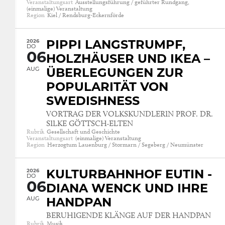
Veranstaltungsart
Ausstellungsführung / geführter Rundgang,
(einmalige) Veranstaltung
Region
Kiel / Rendsburg-Eckernförde
2026
PIPPI LANGSTRUMPF,
DO
06
HOLZHÄUSER UND IKEA –
AUG
ÜBERLEGUNGEN ZUR
POPULARITÄT VON
SWEDISHNESS
VORTRAG DER VOLKSKUNDLERIN PROF. DR.
SILKE GÖTTSCH-ELTEN
Rubrik
Gesellschaft und Geschichte
Veranstaltungsart
(einmalige) Veranstaltung
Region
Herzogtum Lauenburg / Stormarn / Segeberg / Neumünster
2026
KULTURBAHNHOF EUTIN -
DO
06
DIANA WENCK UND IHRE
AUG
HANDPAN
BERUHIGENDE KLÄNGE AUF DER HANDPAN
Rubrik
Musik