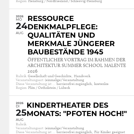
Region
Flensburg / Nordfriesland / Schleswig-Flensburg
2026
RESSOURCE
MO
24
DENKMALPFLEGE:
AUG
QUALITÄTEN UND
MERKMALE JÜNGERER
BAUBESTÄNDE 1945
ÖFFENTLICHER VORTRAG IM RAHMEN DER
ARCHITEKTUR SUMMER SCHOOL MALENTE
2026
Rubrik
Gesellschaft und Geschichte,
Handwerk
Veranstaltungsart
(einmalige) Veranstaltung
Diese Veranstaltung ist …
barrierefrei zugänglich,
kostenlos
Region
Plön / Ostholstein / Lübeck
2026
KINDERTHEATER DES
DI
25
MONATS: "PFOTEN HOCH!"
AUG
Rubrik
Veranstaltungsart
(einmalige) Veranstaltung
Diese Veranstaltung ist …
barrierefrei zugänglich,
Für Kinder geeignet