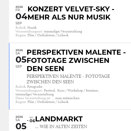
2026
KONZERT VELVET-SKY -
FR
04
MEHR ALS NUR MUSIK
SEP
Rubrik
Musik
Veranstaltungsart
(einmalige) Veranstaltung
Region
Plön / Ostholstein / Lübeck
2026
PERSPEKTIVEN MALENTE -
SA
05
FOTOTAGE ZWISCHEN
SEP
DEN SEEN
PERSPEKTIVEN MALENTE - FOTOTAGE
ZWISCHEN DEN SEEN
Rubrik
Fotografie
Veranstaltungsart
Festival,
Kurs / Workshop / Seminar,
(einmalige) Veranstaltung
Diese Veranstaltung ist …
zum mitmachen
Region
Plön / Ostholstein / Lübeck
2026
LANDMARKT
SO
SA
06
05
... WIE IN ALTEN ZEITEN