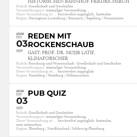
HISTORISCHEN BAHNHOF FRIEDRICHSRUH
Rubrik
Gesellschaft und Geschichte
Veranstaltungsart
(einmalige) Veranstaltung
Diese Veranstaltung ist …
barrierefrei zugänglich,
kostenlos
Region
Herzogtum Lauenburg / Stormarn / Segeberg / Neumünster
2026
REDEN MIT
DO
03
ROCKENSCHAUB
SEP
GAST: PROF. DR. MOJIB LATIF,
KLIMAFORSCHER
Rubrik
Forschung und Wissenschaft,
Gesellschaft und Geschichte
Veranstaltungsart
(einmalige) Veranstaltung
Diese Veranstaltung ist …
barrierefrei zugänglich
Region
Pinneberg / Steinburg / Dithmarschen
2026
PUB QUIZ
DO
03
SEP
Rubrik
Gesellschaft und Geschichte
Veranstaltungsart
(einmalige) Veranstaltung
Diese Veranstaltung ist …
barrierefrei zugänglich,
kostenlos,
zum mitmachen
Region
Flensburg / Nordfriesland / Schleswig-Flensburg