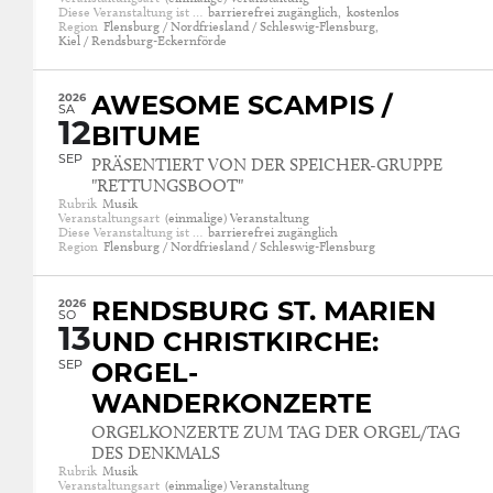
Diese Veranstaltung ist …
barrierefrei zugänglich,
kostenlos
Region
Flensburg / Nordfriesland / Schleswig-Flensburg,
Kiel / Rendsburg-Eckernförde
2026
AWESOME SCAMPIS /
SA
12
BITUME
SEP
PRÄSENTIERT VON DER SPEICHER-GRUPPE
"RETTUNGSBOOT"
Rubrik
Musik
Veranstaltungsart
(einmalige) Veranstaltung
Diese Veranstaltung ist …
barrierefrei zugänglich
Region
Flensburg / Nordfriesland / Schleswig-Flensburg
2026
RENDSBURG ST. MARIEN
SO
13
UND CHRISTKIRCHE:
SEP
ORGEL-
WANDERKONZERTE
ORGELKONZERTE ZUM TAG DER ORGEL/TAG
DES DENKMALS
Rubrik
Musik
Veranstaltungsart
(einmalige) Veranstaltung