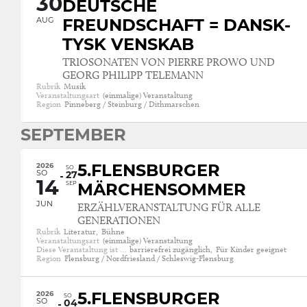
30
DEUTSCHE
AUG
FREUNDSCHAFT = DANSK-
TYSK VENSKAB
TRIOSONATEN VON PIERRE PROWO UND
GEORG PHILIPP TELEMANN
Rubrik
Musik
Veranstaltungsart
(einmalige) Veranstaltung
Region
Pinneberg / Steinburg / Dithmarschen
SEPTEMBER
2026
5.FLENSBURGER
SO
SO
27
14
SEP
MÄRCHENSOMMER
JUN
ERZÄHLVERANSTALTUNG FÜR ALLE
GENERATIONEN
Rubrik
Literatur,
Bühne
Veranstaltungsart
(einmalige) Veranstaltung
Diese Veranstaltung ist …
barrierefrei zugänglich,
Für Kinder geeignet
Region
Flensburg / Nordfriesland / Schleswig-Flensburg
2026
5.FLENSBURGER
SO
SO
04