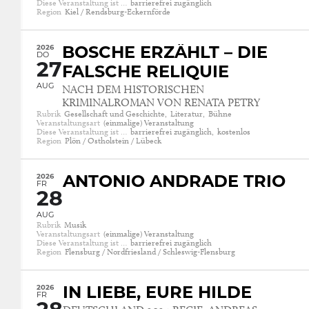
Diese Veranstaltung ist …
barrierefrei zugänglich
Region
Kiel / Rendsburg-Eckernförde
2026
BOSCHE ERZÄHLT – DIE
DO
27
FALSCHE RELIQUIE
AUG
NACH DEM HISTORISCHEN
KRIMINALROMAN VON RENATA PETRY
Rubrik
Gesellschaft und Geschichte,
Literatur,
Bühne
Veranstaltungsart
(einmalige) Veranstaltung
Diese Veranstaltung ist …
barrierefrei zugänglich,
kostenlos
Region
Plön / Ostholstein / Lübeck
2026
ANTONIO ANDRADE TRIO
FR
28
AUG
Rubrik
Musik
Veranstaltungsart
(einmalige) Veranstaltung
Diese Veranstaltung ist …
barrierefrei zugänglich
Region
Flensburg / Nordfriesland / Schleswig-Flensburg
2026
IN LIEBE, EURE HILDE
FR