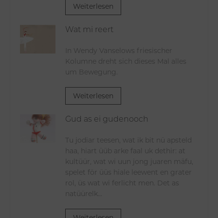
Weiterlesen
Wat mi reert
In Wendy Vanselows friesischer
Kolumne dreht sich dieses Mal alles
um Bewegung.
Weiterlesen
Gud as ei gudenooch
Tu jodiar teesen, wat ik bit nü apsteld
haa, hiart üüb arke faal uk dethir: at
kultüür, wat wi uun jong juaren mäfu,
spelet för üüs hiale leewent en grater
rol, üs wat wi ferlicht men. Det as
natüürelk...
Weiterlesen