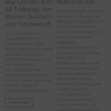
Boy Lornsen zum
NUKLEUS Kiel
30. Todestag. Von
Das Kunstprojekt NUKLEUS
Kiel begreift die Stadt als
Steinen, Büchern
lebendigen Organismus: als
und Himbeersaft
Raum voller Schichten,
Brüche und Resonanzen, in
Boy Lornsen war ein
dem Geschichte und
Zukunftsdenker mit
Gegenwart
Augenzwinkern. Seine
ineinandergreifen. Über
Werke machen noch immer
künstlerische Forschung,
Spaß und regen zum
Intervention und
kritischen Denken an. Und
Begegnung entstand ein
sein Wirken steht
Netzwerk aus Orten und
exemplarisch für die
Menschen, das Kiel als
erfolgreiche Verbindung
vibrierendes Gefüge
zwischen tiefen regionalen
zwischen Erinnerung und
Wurzeln und einer
Zukunft, zwischen
universellen Erzählkunst.
Unsichtbarem und
Sichtbarem, zwischen
Weiterlesen
Trauma, Potenzial und
neuen Verbindungen neu