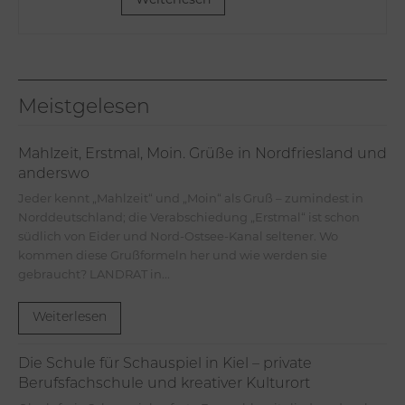
Meistgelesen
Mahlzeit, Erstmal, Moin. Grüße in Nordfriesland und
anderswo
Jeder kennt „Mahlzeit“ und „Moin“ als Gruß – zumindest in
Norddeutschland; die Verabschiedung „Erstmal“ ist schon
südlich von Eider und Nord-Ostsee-Kanal seltener. Wo
kommen diese Grußformeln her und wie werden sie
gebraucht? LANDRAT in...
Weiterlesen
Die Schule für Schauspiel in Kiel – private
Berufsfachschule und kreativer Kulturort