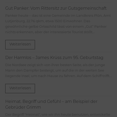
Gut Panker: Vom Rittersitz zur Gutsgemeinschaft
Panker heute – das ist eine Gemeinde im Landkreis Plön, Amt
Lütjenburg, 22.76 qkm, etwa 1500 Einwohner. Das
gewöhnliche gelbe Ortsschild lässt von einem „Gut“ Panker
nichts erkennen, aber der interessierte Tourist stößt...
Weiterlesen
Der Harmlos – James Krüss zum 95. Geburtstag
Die Nordsee zeigt sich von ihrer besten Seite, als der junge
Mann den Dampfer besteigt, um auf die in der weiten See
liegende Insel, um nach Hause zu fahren. Auf dem Schiff trifft...
Weiterlesen
Heimat. Begriff und Gefühl – am Beispiel der
Gebrüder Grimm
Der Begriff "Heimat", wie wir ihn heute benutzen, entwickelte