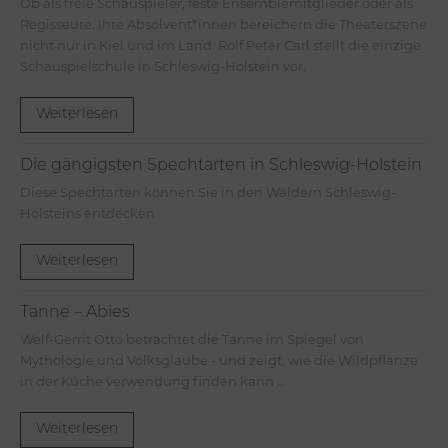
Ob als freie Schauspieler, feste Ensemblemitglieder oder als
Regisseure. Ihre Absolvent*innen bereichern die Theaterszene
nicht nur in Kiel und im Land. Rolf Peter Carl stellt die einzige
Schauspielschule in Schleswig-Holstein vor.
Weiterlesen
Die gängigsten Spechtarten in Schleswig-Holstein
Diese Spechtarten können Sie in den Wäldern Schleswig-
Holsteins entdecken
Weiterlesen
Tanne – Abies
Welf-Gerrit Otto betrachtet die Tanne im Spiegel von
Mythologie und Volksglaube - und zeigt, wie die Wildpflanze
in der Küche verwendung finden kann ...
Weiterlesen