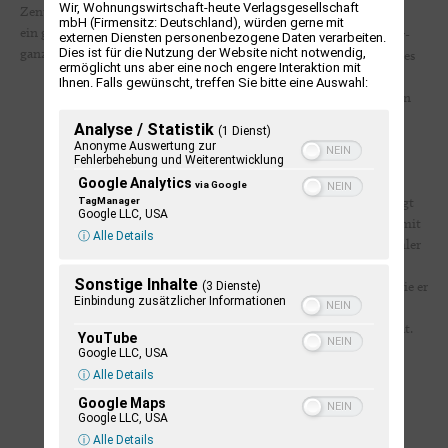
Wir, Wohnungswirtschaft-heute Verlagsgesellschaft
Zentren Europas und schuf dabei
hat, und seit über 35 Jahren als
mbH (Firmensitz: Deutschland), würden gerne mit
ein geistiges Rückgrat für eine
einer der Kuratoren der Plöner-
externen Diensten personenbezogene Daten verarbeiten.
Dies ist für die Nutzung der Website nicht notwendig,
ganze Region im Wandel.
Sommer-Ausstellungen und des
ermöglicht uns aber eine noch engere Interaktion mit
Kunstvereins Schwimmhalle
Ihnen. Falls gewünscht, treffen Sie bitte eine Auswahl:
Schloss Plön mit vielbeachteten
Ausstellungen zur Kunst der
Analyse / Statistik
(1 Dienst)
Gegenwart. Zu seinem 90.
Anonyme Auswertung zur
Fehlerbehebung und Weiterentwicklung
Geburtstag im Herbst 2025
widmete der Kunstverein ihm
Google Analytics
via Google
TagManager
selbst eine Ausstellung. Sie zeigt
Google LLC, USA
Dieter Pape auch als Künstler mit
ⓘ Alle Details
eigenen Werken und als Sammler
von vorwiegend grafischen
Sonstige Inhalte
(3 Dienste)
Werken namhafter Künstler, die er
Einbindung zusätzlicher Informationen
gemeinsam mit seiner Frau
Barbara zusammengetragen hat.
YouTube
Vor allem aber würdigt sie ihn
Google LLC, USA
dafür, sein Leben so
ⓘ Alle Details
leidenschaftlich der Kunst
Google Maps
gewidmet zu haben.
Google LLC, USA
Interview von Ulrike Ohl
ⓘ Alle Details