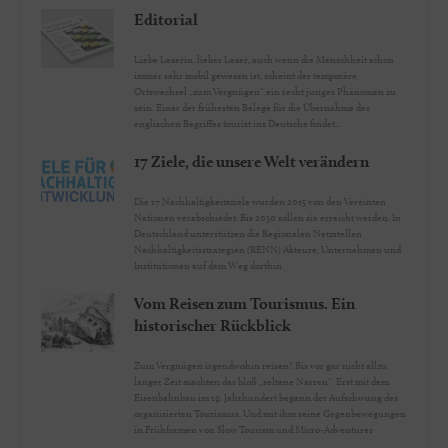
Editorial
Liebe Leserin, lieber Leser, auch wenn die Menschheit schon
immer sehr mobil gewesen ist, scheint der temporäre
Ortswechsel „zum Vergnügen“ ein recht junges Phänomen zu
sein. Einer der frühesten Belege für die Übernahme des
englischen Begriffes tourist ins Deutsche findet...
17 Ziele, die unsere Welt verändern
Die 17 Nachhaltigkeitsziele wurden 2015 von den Vereinten
Nationen verabschiedet. Bis 2030 sollen sie erreicht werden. In
Deutschland unterstützen die Regionalen Netzstellen
Nachhaltigkeitsstrategien (RENN) Akteure, Unternehmen und
Institutionen auf dem Weg dorthin.
Vom Reisen zum Tourismus. Ein
historischer Rückblick
Zum Vergnügen irgendwohin reisen? Bis vor gar nicht allzu
langer Zeit machten das bloß „seltene Narren“. Erst mit dem
Eisenbahnbau im 19. Jahrhundert begann der Aufschwung des
organisierten Tourismus. Und mit ihm seine Gegenbewegungen
in Frühformen von Slow Tourism und Micro-Adventures