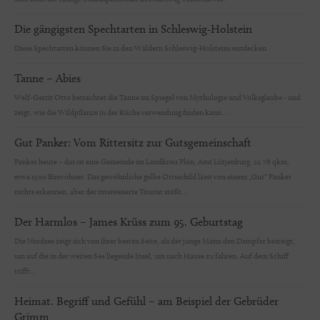
Die gängigsten Spechtarten in Schleswig-Holstein
Diese Spechtarten können Sie in den Wäldern Schleswig-Holsteins entdecken
Tanne – Abies
Welf-Gerrit Otto betrachtet die Tanne im Spiegel von Mythologie und Volksglaube - und
zeigt, wie die Wildpflanze in der Küche verwendung finden kann ...
Gut Panker: Vom Rittersitz zur Gutsgemeinschaft
Panker heute – das ist eine Gemeinde im Landkreis Plön, Amt Lütjenburg, 22.76 qkm,
etwa 1500 Einwohner. Das gewöhnliche gelbe Ortsschild lässt von einem „Gut“ Panker
nichts erkennen, aber der interessierte Tourist stößt...
Der Harmlos – James Krüss zum 95. Geburtstag
Die Nordsee zeigt sich von ihrer besten Seite, als der junge Mann den Dampfer besteigt,
um auf die in der weiten See liegende Insel, um nach Hause zu fahren. Auf dem Schiff
trifft...
Heimat. Begriff und Gefühl – am Beispiel der Gebrüder
Grimm