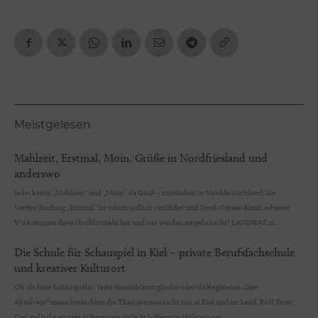
Meistgelesen
Mahlzeit, Erstmal, Moin. Grüße in Nordfriesland und
anderswo
Jeder kennt „Mahlzeit“ und „Moin“ als Gruß – zumindest in Norddeutschland; die
Verabschiedung „Erstmal“ ist schon südlich von Eider und Nord-Ostsee-Kanal seltener.
Wo kommen diese Grußformeln her und wie werden sie gebraucht? LANDRAT in...
Die Schule für Schauspiel in Kiel – private Berufsfachschule
und kreativer Kulturort
Ob als freie Schauspieler, feste Ensemblemitglieder oder als Regisseure. Ihre
Absolvent*innen bereichern die Theaterszene nicht nur in Kiel und im Land. Rolf Peter
Carl stellt die einzige Schauspielschule in Schleswig-Holstein vor.