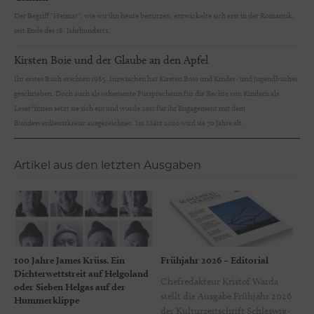
Der Begriff "Heimat", wie wir ihn heute benutzen, entwickelte sich erst in der Romantik,
seit Ende des 18. Jahrhunderts.
Kirsten Boie und der Glaube an den Apfel
Ihr erstes Buch erschien 1985. Inzwischen hat Kirsten Boie und Kinder- und Jugendbücher
geschrieben. Doch auch als vehemente Fürsprecherin für die Rechte von Kindern als
Leser*innen setzt sie sich ein und wurde 2011 für ihr Engagement mit dem
Bundesverdienstkreuz ausgezeichnet. Im März 2020 wird sie 70 Jahre alt.
Artikel aus den letzten Ausgaben
100 Jahre James Krüss. Ein
Frühjahr 2026 – Editorial
Dichterwettstreit auf Helgoland
Chefredakteur Kristof Warda
oder Sieben Helgas auf der
stellt die Ausgabe Frühjahr 2026
Hummerklippe
der Kulturzeitschrift Schleswig-