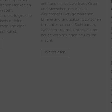
immer Spaß und
entstand ein Netzwerk aus Orten
tischen Denken an.
und Menschen, das Kiel als
en steht
vibrierendes Gefüge zwischen
ür die erfolgreiche
Erinnerung und Zukunft, zwischen
ischen tiefen
Unsichtbarem und Sichtbarem,
rzeln und einer
zwischen Trauma, Potenzial und
rzählkunst.
neuen Verbindungen neu lesbar
macht.
Weiterlesen