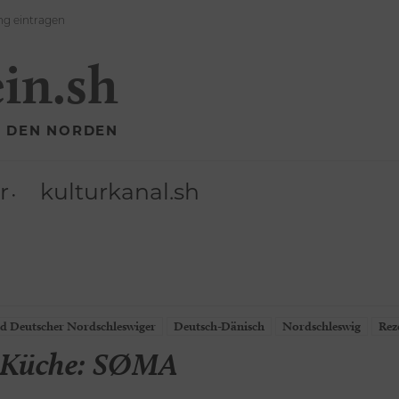
ng eintragen
ein.sh
R DEN NORDEN
r
kulturkanal.sh
d Deutscher Nordschleswiger
Deutsch-Dänisch
Nordschleswig
Rez
e Küche: SØMA