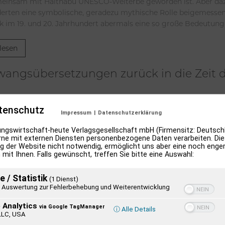
einsam mit Haithabu UNESCO-Welterbe geworden ist. Aber dazu
erten eine symbolische, geradezu mythische Rolle beigemessen
 im 19. und 20. Jahrhundert abermals eine so große Bedeutung
lesen
wangsübersetzungen zurück in die Zeit d
er 2020 stellte die dänische Regierungschefin Mette Frederiks
tenschutz
or. Dabei war auch ein kurzer Hinweis darauf, dass ein Gesetz ge
Impressum
|
Datenschutzerklärung
fen, wenn es um Predigten in anderen Sprachen als Dänisch geh
ngswirtschaft-heute Verlagsgesellschaft mbH (Firmensitz: Deutschl
it nimmt dazu Stellung.
ne mit externen Diensten personenbezogene Daten verarbeiten. Dies
g der Website nicht notwendig, ermöglicht uns aber eine noch enge
 mit Ihnen. Falls gewünscht, treffen Sie bitte eine Auswahl:
lesen
e / Statistik
(1 Dienst)
Auswertung zur Fehlerbehebung und Weiterentwicklung
 Analytics
via Google TagManager
ⓘ Alle Details
LLC, USA