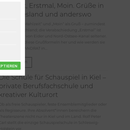
Mahlzeit, Erstmal, Moin. Grüße in
Nordfriesland und anderswo
Jeder kennt „Mahlzeit“ und „Moin“ als Gruß – zumindest
in Norddeutschland; die Verabschiedung „Erstmal“ ist
schon südlich von Eider und Nord-Ostsee-Kanal seltener.
Wo kommen diese Grußformeln her und wie werden sie
gebraucht? LANDRAT in...
Weiterlesen
EPTIEREN
Die Schule für Schauspiel in Kiel –
private Berufsfachschule und
kreativer Kulturort
Ob als freie Schauspieler, feste Ensemblemitglieder oder
als Regisseure. Ihre Absolvent*innen bereichern die
Theaterszene nicht nur in Kiel und im Land. Rolf Peter
Carl stellt die einzige Schauspielschule in Schleswig-
Holstein vor.