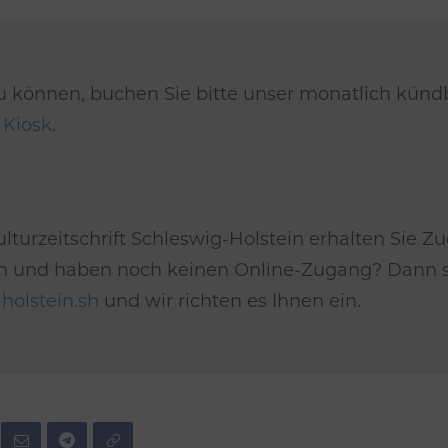
u können, buchen Sie bitte unser monatlich kün
m
Kiosk
.
lturzeitschrift Schleswig-Holstein erhalten Sie Zu
*in und haben noch keinen Online-Zugang? Dann se
holstein.sh
und wir richten es Ihnen ein.