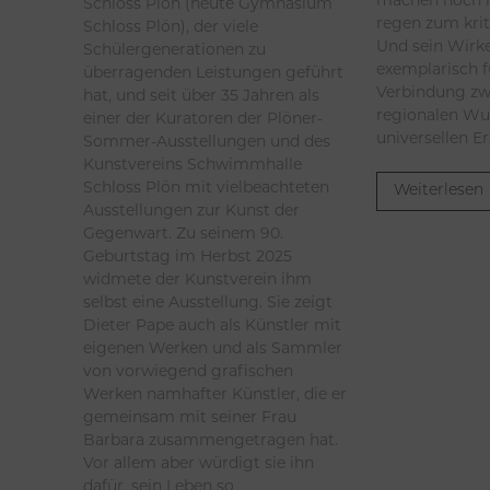
machen noch 
Schloss Plön (heute Gymnasium
regen zum kri
Schloss Plön), der viele
Und sein Wirk
Schülergenerationen zu
exemplarisch f
überragenden Leistungen geführt
Verbindung zw
hat, und seit über 35 Jahren als
regionalen Wu
einer der Kuratoren der Plöner-
universellen E
Sommer-Ausstellungen und des
Kunstvereins Schwimmhalle
Schloss Plön mit vielbeachteten
Weiterlesen
Ausstellungen zur Kunst der
Gegenwart. Zu seinem 90.
Geburtstag im Herbst 2025
widmete der Kunstverein ihm
selbst eine Ausstellung. Sie zeigt
Dieter Pape auch als Künstler mit
eigenen Werken und als Sammler
von vorwiegend grafischen
Werken namhafter Künstler, die er
gemeinsam mit seiner Frau
Barbara zusammengetragen hat.
Vor allem aber würdigt sie ihn
dafür, sein Leben so