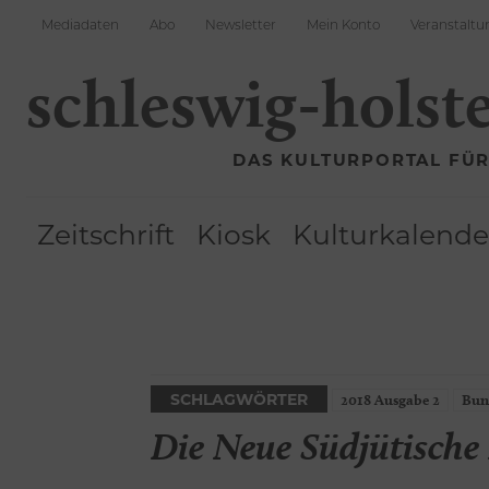
Mediadaten
Abo
Newsletter
Mein Konto
Veranstaltu
schleswig-holst
DAS KULTURPORTAL FÜ
Zeitschrift
Kiosk
Kulturkalende
SCHLAGWÖRTER
2018 Ausgabe 2
Bun
Die Neue Südjütisch