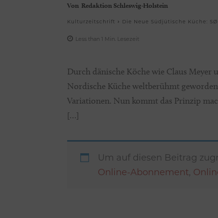
Von
Redaktion Schleswig-Holstein
Kulturzeitschrift
Die Neue Südjütische Küche: S
Less than 1
Min.
Lesezeit
Durch dänische Köche wie Claus Meyer u
Nordische Küche weltberühmt geworden. Da
Variationen. Nun kommt das Prinzip ma
[…]
Um auf diesen Beitrag zugr
Online-Abonnement
,
Onli