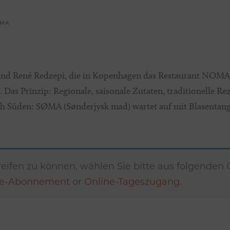
ØMA
nd René Redzepi, die in Kopenhagen das Restaurant NOMA (
s Prinzip: Regionale, saisonale Zutaten, traditionelle Rez
ch Süden: SØMA (Sønderjysk mad) wartet auf mit Blasenta
eifen zu können, wählen Sie bitte aus folgenden
ne-Abonnement
or
Online-Tageszugang
.