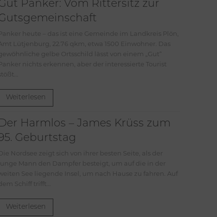
Gut Panker: Vom Rittersitz zur
Gutsgemeinschaft
Panker heute – das ist eine Gemeinde im Landkreis Plön,
Amt Lütjenburg, 22.76 qkm, etwa 1500 Einwohner. Das
gewöhnliche gelbe Ortsschild lässt von einem „Gut“
Panker nichts erkennen, aber der interessierte Tourist
stößt...
Weiterlesen
Der Harmlos – James Krüss zum
95. Geburtstag
Die Nordsee zeigt sich von ihrer besten Seite, als der
junge Mann den Dampfer besteigt, um auf die in der
weiten See liegende Insel, um nach Hause zu fahren. Auf
dem Schiff trifft...
Weiterlesen