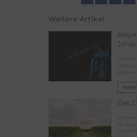
Weitere Artikel
Alkym
Johan
Frederik 
Jahrhunde
geboren i
Weiter
Das D
Will man
ist. An 
Holz, St