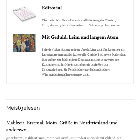
Editorial
Chefredakteur Kristof Warda stellt die Ausgabe Winter /
Frühjahr 2025 der Kulturzeitschrift Schleswig-Holstein vor.
Mit Geduld, Leim und langem Atem
Seit vier Jahrzehnten prägen Ursula Lins und Uta Lemaitre als
Restauratorenteam das kulturelle Gesicht Schleswig-Holsteins.
Ihre Arbeit am Schleswiger Dom und zahlreichen weiteren
Kunstwerken des Nordens ist beispielhaft für eine
Denkmalpflege, die Fachlichkeit mit Beharrlichkeit,
Wissenschaft mit Engagement und...
Meistgelesen
Mahlzeit, Erstmal, Moin. Grüße in Nordfriesland und
anderswo
Jeder kennt „Mahlzeit“ und „Moin“ als Gruß – zumindest in Norddeutschland; die