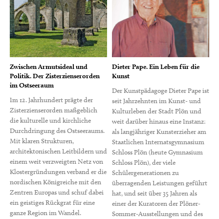
Zwischen Armutsideal und
Dieter Pape. Ein Leben für die
Politik. Der Zisterzienserorden
Kunst
im Ostseeraum
Der Kunstpädagoge Dieter Pape ist
Im 12. Jahrhundert prägte der
seit Jahrzehnten im Kunst- und
Zisterzienserorden maßgeblich
Kulturleben der Stadt Plön und
die kulturelle und kirchliche
weit darüber hinaus eine Instanz:
Durchdringung des Ostseeraums.
als langjähriger Kunsterzieher am
Mit klaren Strukturen,
Staatlichen Internatsgymnasium
architektonischen Leitbildern und
Schloss Plön (heute Gymnasium
einem weit verzweigten Netz von
Schloss Plön), der viele
Klostergründungen verband er die
Schülergenerationen zu
nordischen Königreiche mit den
überragenden Leistungen geführt
Zentren Europas und schuf dabei
hat, und seit über 35 Jahren als
ein geistiges Rückgrat für eine
einer der Kuratoren der Plöner-
ganze Region im Wandel.
Sommer-Ausstellungen und des