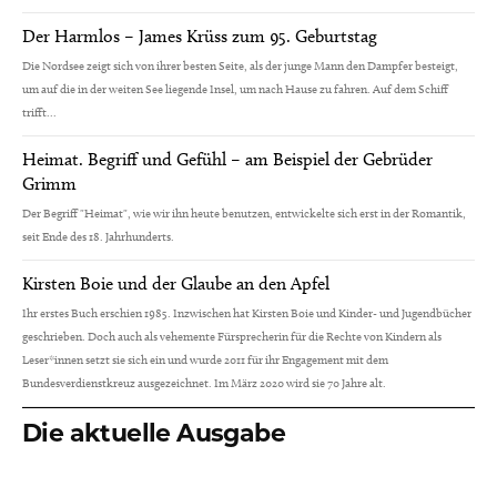
Der Harmlos – James Krüss zum 95. Geburtstag
Die Nordsee zeigt sich von ihrer besten Seite, als der junge Mann den Dampfer besteigt,
um auf die in der weiten See liegende Insel, um nach Hause zu fahren. Auf dem Schiff
trifft...
Heimat. Begriff und Gefühl – am Beispiel der Gebrüder
Grimm
Der Begriff "Heimat", wie wir ihn heute benutzen, entwickelte sich erst in der Romantik,
seit Ende des 18. Jahrhunderts.
Kirsten Boie und der Glaube an den Apfel
Ihr erstes Buch erschien 1985. Inzwischen hat Kirsten Boie und Kinder- und Jugendbücher
geschrieben. Doch auch als vehemente Fürsprecherin für die Rechte von Kindern als
Leser*innen setzt sie sich ein und wurde 2011 für ihr Engagement mit dem
Bundesverdienstkreuz ausgezeichnet. Im März 2020 wird sie 70 Jahre alt.
Die aktuelle Ausgabe