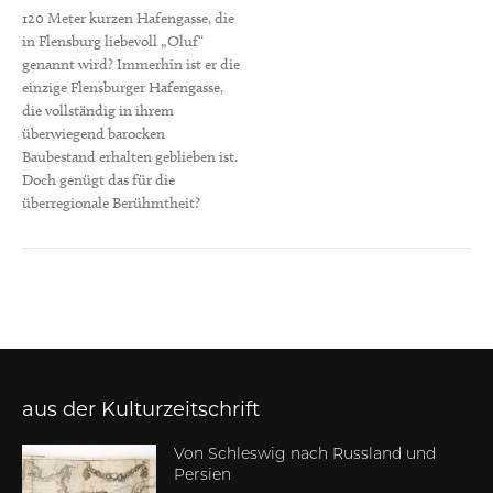
120 Meter kurzen Hafengasse, die
in Flensburg liebevoll „Oluf“
genannt wird? Immerhin ist er die
einzige Flensburger Hafengasse,
die vollständig in ihrem
überwiegend barocken
Baubestand erhalten geblieben ist.
Doch genügt das für die
überregionale Berühmtheit?
aus der Kulturzeitschrift
Von Schleswig nach Russland und
Persien