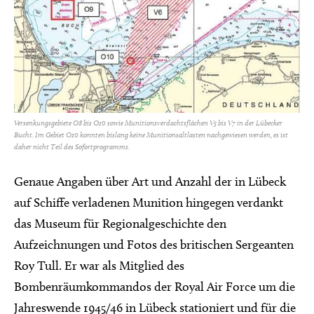
Versenkungsgebiete O8 bis O10 sowie Munitionsverdachtsflächen V5 bis V7 in der Lübecker
Bucht. Im Gebiet O10 konnten bislang keine Munitionsaltlasten nachgewiesen werden, es ist
daher nicht Teil des Sofortprogramms.
Genaue Angaben über Art und Anzahl der in Lübeck
auf Schiffe verladenen Munition hingegen verdankt
das Museum für Regionalgeschichte den
Aufzeichnungen und Fotos des britischen Sergeanten
Roy Tull. Er war als Mitglied des
Bombenräumkommandos der Royal Air Force um die
Jahreswende 1945/46 in Lübeck stationiert und für die