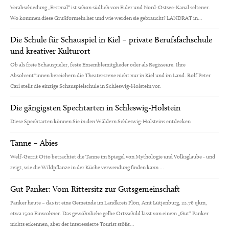
Verabschiedung „Erstmal“ ist schon südlich von Eider und Nord-Ostsee-Kanal seltener.
Wo kommen diese Grußformeln her und wie werden sie gebraucht? LANDRAT in...
Die Schule für Schauspiel in Kiel – private Berufsfachschule
und kreativer Kulturort
Ob als freie Schauspieler, feste Ensemblemitglieder oder als Regisseure. Ihre
Absolvent*innen bereichern die Theaterszene nicht nur in Kiel und im Land. Rolf Peter
Carl stellt die einzige Schauspielschule in Schleswig-Holstein vor.
Die gängigsten Spechtarten in Schleswig-Holstein
Diese Spechtarten können Sie in den Wäldern Schleswig-Holsteins entdecken
Tanne – Abies
Welf-Gerrit Otto betrachtet die Tanne im Spiegel von Mythologie und Volksglaube - und
zeigt, wie die Wildpflanze in der Küche verwendung finden kann ...
Gut Panker: Vom Rittersitz zur Gutsgemeinschaft
Panker heute – das ist eine Gemeinde im Landkreis Plön, Amt Lütjenburg, 22.76 qkm,
etwa 1500 Einwohner. Das gewöhnliche gelbe Ortsschild lässt von einem „Gut“ Panker
nichts erkennen, aber der interessierte Tourist stößt...