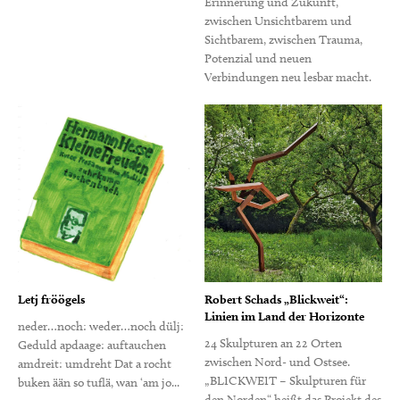
Erinnerung und Zukunft,
zwischen Unsichtbarem und
Sichtbarem, zwischen Trauma,
Potenzial und neuen
Verbindungen neu lesbar macht.
Letj fröögels
Robert Schads „Blickweit“:
Linien im Land der Horizonte
neder…noch: weder…noch dülj:
24 Skulpturen an 22 Orten
Geduld apdaage: auftauchen
zwischen Nord- und Ostsee.
amdreit: umdreht Dat a rocht
„BLICKWEIT – Skulpturen für
buken ään so tuflä, wan ‘am jo...
den Norden“ heißt das Projekt des