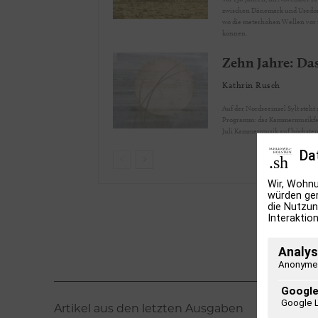
zwischen Dänemark und Usedom.
wo die meterhohen Wellen vor 1
können.
Zehn Jahre: Das
Kathrin Rusch
Auf der Nordseeinsel Sylt steht
Programm: das Kammermusikfest 
Juli Kammermusik auf höchstem
Da
Wir, Wohnu
würden ger
die Nutzun
Interaktion
Analys
Anonyme 
Google
Google 
Artikel aus den letzten Ausgaben