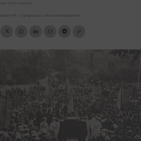
than 1
Min.
Lesezeit
eitschrift
Sangeslust und Nationalgefühl