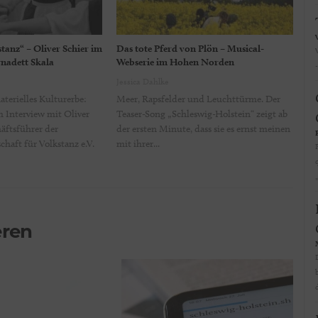
tanz“ – Oliver Schier im
Das tote Pferd von Plön – Musical-
rnadett Skala
Webserie im Hohen Norden
Jessica Dahlke
aterielles Kulturerbe:
Meer, Rapsfelder und Leuchttürme. Der
m Interview mit Oliver
Teaser-Song „Schleswig-Holstein“ zeigt ab
äftsführer der
der ersten Minute, dass sie es ernst meinen
chaft für Volkstanz e.V.
mit ihrer...
eren
d