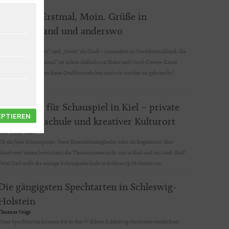
Mahlzeit, Erstmal, Moin. Grüße in
Nordfriesland und anderswo
Claas Riecken
Jeder kennt „Mahlzeit“ und „Moin“ als Gruß – zumindest in Norddeutschland; die
Verabschiedung „Erstmal“ ist schon südlich von Eider und Nord-Ostsee-Kanal
seltener. Wo kommen diese Grußformeln her und wie werden sie gebraucht?
LANDRAT in...
Die Schule für Schauspiel in Kiel – private
EPTIEREN
Berufsfachschule und kreativer Kulturort
Rolf-Peter Carl
Ob als freie Schauspieler, feste Ensemblemitglieder oder als Regisseure. Ihre
Absolvent*innen bereichern die Theaterszene nicht nur in Kiel und im Land. Rolf
Peter Carl stellt die einzige Schauspielschule in Schleswig-Holstein vor.
Die gängigsten Spechtarten in Schleswig-
Holstein
Thomas Voigt
Diese Spechtarten können Sie in den Wäldern Schleswig-Holsteins entdecken