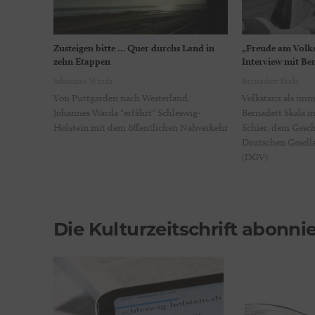
Zusteigen bitte … Quer durchs Land in
„Freude am Volks
zehn Etappen
Interview mit Be
Johannes Warda
Bernadett Skala
Von Puttgarden nach Westerland.
Volkstanz als imm
Johannes Warda "erfährt" Schleswig-
Bernadett Skala i
Holstein mit dem öffentlichen Nahverkehr
Schier, dem Gesch
Deutschen Gesells
(DGV)
Die Kulturzeitschrift abonni