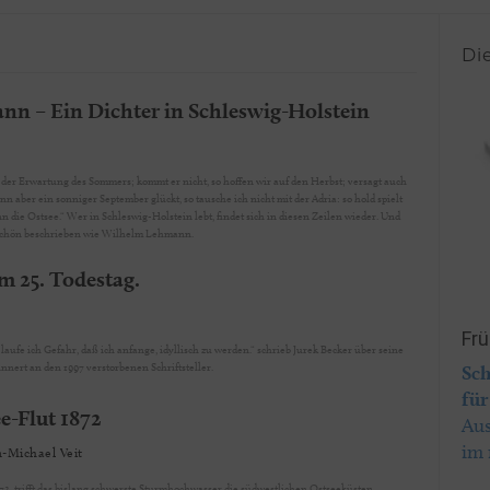
Di
n – Ein Dichter in Schleswig-Holstein
 der Erwartung des Sommers; kommt er nicht, so hoffen wir auf den Herbst; versagt auch
nn aber ein sonniger September glückt, so tausche ich nicht mit der Adria: so hold spielt
nn die Ostsee.“ Wer in Schleswig-Holstein lebt, findet sich in diesen Zeilen wieder. Und
 schön beschrieben wie Wilhelm Lehmann.
m 25. Todestag.
Frü
e
Lätzel erinnert an den 1997 verstorbenen Schriftsteller.
Sch
für
e-Flut 1872
Aus
im 
-Michael Veit
72, trifft das bislang schwerste Sturmhochwasser die südwestlichen Ostseeküsten