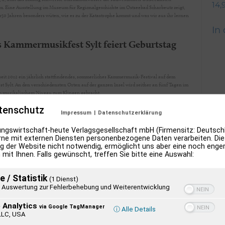
14,
 Eine Ausstellung im Museum für Regionalgeschichte im Ostseebad Scharbeutz zeigt,
50 Jahren besonders wüten, wie es zu der Katastrophe kommt und was wir aus ihr lernen
In
 Kammermusikfest Sylt feiert Geburtstag
 seit 2012 ein jährlich stattfindendes, sommerliches Kammermusik-Festival auf dem
Sylt. An den verschiedensten Orten auf der ganzen Insel wird seither an fünf Tagen im
 musikalischem Niveau zum Klingen gebracht.
tenschutz
Impressum
|
Datenschutzerklärung
ngswirtschaft-heute Verlagsgesellschaft mbH (Firmensitz: Deutschl
ne mit externen Diensten personenbezogene Daten verarbeiten. Dies
g der Website nicht notwendig, ermöglicht uns aber eine noch enge
 mit Ihnen. Falls gewünscht, treffen Sie bitte eine Auswahl:
e / Statistik
(1 Dienst)
Auswertung zur Fehlerbehebung und Weiterentwicklung
 Analytics
via Google TagManager
ⓘ Alle Details
LLC, USA