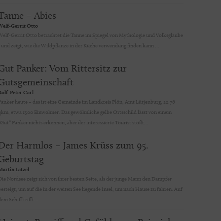
Tanne – Abies
Welf-Gerrit Otto
Welf-Gerrit Otto betrachtet die Tanne im Spiegel von Mythologie und Volksglaube
- und zeigt, wie die Wildpflanze in der Küche verwendung finden kann ...
Gut Panker: Vom Rittersitz zur
Gutsgemeinschaft
Rolf-Peter Carl
Panker heute – das ist eine Gemeinde im Landkreis Plön, Amt Lütjenburg, 22.76
qkm, etwa 1500 Einwohner. Das gewöhnliche gelbe Ortsschild lässt von einem
„Gut“ Panker nichts erkennen, aber der interessierte Tourist stößt...
Der Harmlos – James Krüss zum 95.
Geburtstag
Martin Lätzel
Die Nordsee zeigt sich von ihrer besten Seite, als der junge Mann den Dampfer
besteigt, um auf die in der weiten See liegende Insel, um nach Hause zu fahren. Auf
em Schiff trifft...