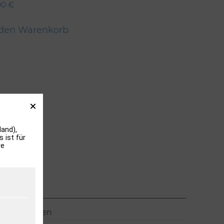
90
€
 den Warenkorb
and),
 ist für
re
Meistgelesen