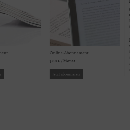
Der Begriff "Heim
ment
Online-Abonnement
3,00
€
/ Monat
n
Jetzt abonnieren