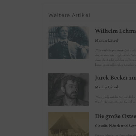
Weitere Artikel
Wilhelm Lehman
Martin Lätzel
„Wir verbringen unser Jahr mit
der, so sind wir unglücklich. We
dann das Licht, so blau wellt da
kaum jemand hat dies Land so
Jurek Becker zu
Martin Lätzel
„Wenn ich auf die Schlei blicke, laufe ich Gefahr, daß ich anfange, idyllisch zu werden.“ schrieb Jurek Becker über sein
Wahl-Heimat. Martin 
Die große Ostse
Claudia Hönck und Sven
Vor 150 Jahren, im November 18