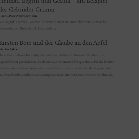
Heimat. Begriff und Gefühl – am Beispiel
der Gebrüder Grimm
Harm-Peer Zimmermann
at", wie wir ihn heute benutzen, entwickelte sich erst in der
Romantik, seit Ende des 18. Jahrhunderts.
Kirsten Boie und der Glaube an den Apfel
Martin Lätzel
Ihr erstes Buch erschien 1985. Inzwischen hat Kirsten Boie und Kinder- und
Jugendbücher geschrieben. Doch auch als vehemente Fürsprecherin für die Rechte
von Kindern als Leser*innen setzt sie sich ein und wurde 2011 für ihr Engagement
mit dem Bundesverdienstkreuz ausgezeichnet. Im März 2020 wird sie 70 Jahre alt.