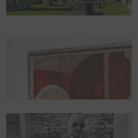
Zwischen Armutsideal und Politik. Der
Zisterzienserorden im Ostseeraum
Dieter Pape. Ein Leben für die Kunst