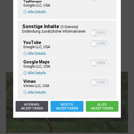
TagManager
Google LLC, USA
ⓘ Alle Details
Sonstige Inhalte
(3 Dienste)
Einbindung zusätzlicher Informationen
YouTube
Google LLC, USA
ⓘ Alle Details
Google Maps
Letj fröögels
Google LLC, USA
ⓘ Alle Details
Vimeo
Vimeo LLC, USA
ⓘ Alle Details
AUSWAHL
NICHTS
ALLES
AKZEPTIEREN
AKZEPTIEREN
AKZEPTIEREN