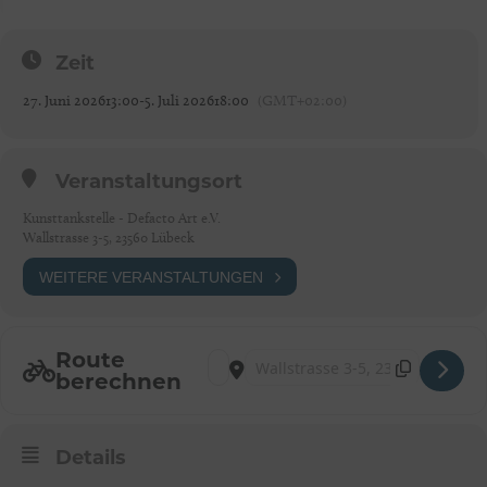
Zeit
27. Juni 2026
13:00
-
5. Juli 2026
18:00
(GMT+02:00)
Veranstaltungsort
Kunsttankstelle - Defacto Art e.V.
Wallstrasse 3-5, 23560 Lübeck
WEITERE VERANSTALTUNGEN
Route
Address - "Der Sturm - alles ausser Shakesp
Destination Address - "Der Sturm - al
berechnen
Details