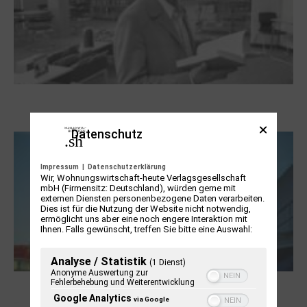
Boy Lornsen zum 30. Todestag. Von
Steinen, Büchern und Himbeersaft
Datenschutz
Impressum
|
Datenschutzerklärung
Wir, Wohnungswirtschaft-heute Verlagsgesellschaft
mbH (Firmensitz: Deutschland), würden gerne mit
externen Diensten personenbezogene Daten verarbeiten.
Dies ist für die Nutzung der Website nicht notwendig,
ermöglicht uns aber eine noch engere Interaktion mit
Ihnen. Falls gewünscht, treffen Sie bitte eine Auswahl:
Analyse / Statistik
(1 Dienst)
Anonyme Auswertung zur
Fehlerbehebung und Weiterentwicklung
NUKLEUS Kiel
Google Analytics
via Google