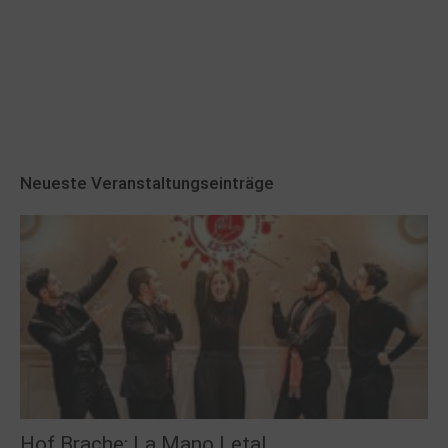
Robert Schads „Blickweit“: Linien im Land
der Horizonte
Neueste Veranstaltungseinträge
Hof Brache: La Mano Letal