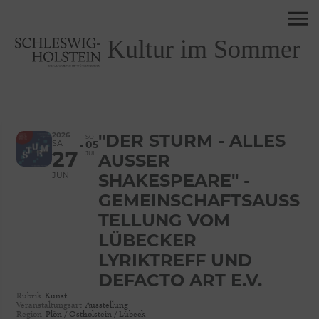
Kultur im Sommer
2026
"DER STURM - ALLES
SO
SA
05
27
JUL
AUSSER
JUN
SHAKESPEARE" -
GEMEINSCHAFTSAUSS
TELLUNG VOM
LÜBECKER
LYRIKTREFF UND
DEFACTO ART E.V.
Rubrik
Kunst
Veranstaltungsart
Ausstellung
Region
Plön / Ostholstein / Lübeck