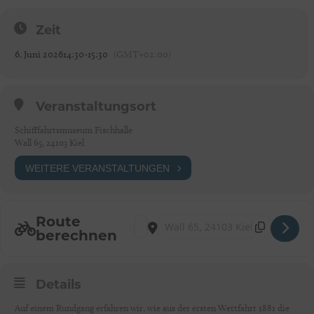
Zeit
6. Juni 2026
14:30
-
15:30
(GMT+02:00)
Veranstaltungsort
Schifffahrtsmuseum Fischhalle
Wall 65, 24103 Kiel
WEITERE VERANSTALTUNGEN
Route
Address - „Die Kieler Woche – vom Glanz d
Destination Address - „Die Kieler W
berechnen
Details
Auf einem Rundgang erfahren wir, wie aus der ersten Wettfahrt 1881 die