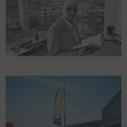
Boy Lornsen zum 30. Todestag. Von
Steinen, Büchern und Himbeersaft