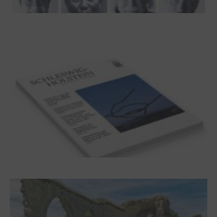
100 Jahre James Krüss. Ein
Dichterwettstreit auf Helgoland oder Sieben
Helgas auf der Hummerklippe
Frühjahr 2026 – Editorial