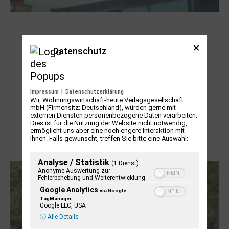
NUKLEUS Kiel
Datenschutz
Impressum
|
Datenschutzerklärung
Wir, Wohnungswirtschaft-heute Verlagsgesellschaft
mbH (Firmensitz: Deutschland), würden gerne mit
externen Diensten personenbezogene Daten verarbeiten.
Dies ist für die Nutzung der Website nicht notwendig,
ermöglicht uns aber eine noch engere Interaktion mit
Ihnen. Falls gewünscht, treffen Sie bitte eine Auswahl:
Letj fröögels
Analyse / Statistik
(1 Dienst)
Anonyme Auswertung zur
Fehlerbehebung und Weiterentwicklung
Google Analytics
via Google
TagManager
Google LLC, USA
ⓘ Alle Details