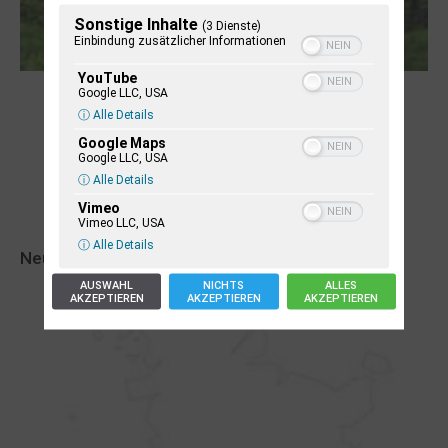
Sonstige Inhalte
(3 Dienste)
Einbindung zusätzlicher Informationen
YouTube
Robert Schads „Blickweit“: Linien im Land
Google LLC, USA
ⓘ Alle Details
der Horizonte
Google Maps
Google LLC, USA
ⓘ Alle Details
Vimeo
Vimeo LLC, USA
ⓘ Alle Details
Neueste Veranstaltungseinträge
AUSWAHL
NICHTS
ALLES
AKZEPTIEREN
AKZEPTIEREN
AKZEPTIEREN