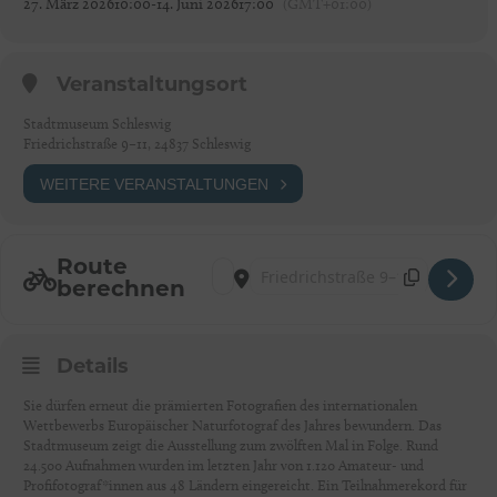
27. März 2026
10:00
-
14. Juni 2026
17:00
(GMT+01:00)
Veranstaltungsort
Stadtmuseum Schleswig
Friedrichstraße 9–11, 24837 Schleswig
WEITERE VERANSTALTUNGEN
Route
Address - Europäischer Naturfotograf des J
Destination Address - Europäischer Nat
berechnen
Details
Sie dürfen erneut die prämierten Fotografien des internationalen
Wettbewerbs Europäischer Naturfotograf des Jahres bewundern. Das
Stadtmuseum zeigt die Ausstellung zum zwölften Mal in Folge. Rund
24.500 Aufnahmen wurden im letzten Jahr von 1.120 Amateur- und
Profifotograf*innen aus 48 Ländern eingereicht. Ein Teilnahmerekord für