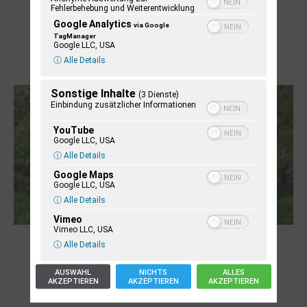
Fehlerbehebung und Weiterentwicklung
Google Analytics
via Google
TagManager
Google LLC, USA
ⓘ Alle Details
Letj fröögels
Sonstige Inhalte
(3 Dienste)
Einbindung zusätzlicher Informationen
YouTube
Google LLC, USA
ⓘ Alle Details
Google Maps
Google LLC, USA
ⓘ Alle Details
Vimeo
Vimeo LLC, USA
Robert Schads „Blickweit“: Linien im Land
ⓘ Alle Details
der Horizonte
AUSWAHL
NICHTS
ALLES
AKZEPTIEREN
AKZEPTIEREN
AKZEPTIEREN