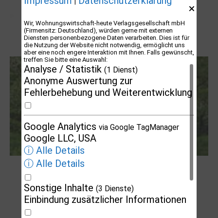
Impressum
Datenschutzerklärung
|
Wir, Wohnungswirtschaft-heute Verlagsgesellschaft mbH
(Firmensitz: Deutschland), würden gerne mit externen
Diensten personenbezogene Daten verarbeiten. Dies ist für
die Nutzung der Website nicht notwendig, ermöglicht uns
Letj fröögels
aber eine noch engere Interaktion mit Ihnen. Falls gewünscht,
treffen Sie bitte eine Auswahl:
Analyse / Statistik
(1 Dienst)
Anonyme Auswertung zur
Fehlerbehebung und Weiterentwicklung
Google Analytics
via Google TagManager
Google LLC, USA
ⓘ Alle Details
ⓘ Alle Details
Robert Schads „Blickweit“: Linien im Land
der Horizonte
Sonstige Inhalte
(3 Dienste)
Einbindung zusätzlicher Informationen