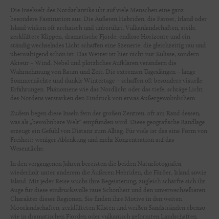
Die Inselwelt des Nordatlantiks übt auf viele Menschen eine ganz
besondere Faszination aus. Die Äußeren Hebriden, die Färöer, Irland oder
Island wirken oft archaisch und unberührt. Vulkanlandschaften, steile,
zerklüftete Klippen, dramatische Fjorde, endlose Horizonte und ein
ständig wechselndes Licht schaffen eine Szenerie, die gleichzeitig rau und
überwältigend schön ist. Das Wetter ist hier nicht nur Kulisse, sondern
Akteur – Wind, Nebel und plötzliches Aufklaren verändern die
Wahrnehmung von Raum und Zeit. Die extremen Tageslängen – lange
Sommernächte und dunkle Wintertage – schaffen oft besondere visuelle
Erfahrungen. Phänomene wie das Nordlicht oder das tiefe, schräge Licht
des Nordens verstärken den Eindruck von etwas Außergewöhnlichem.
Zudem liegen diese Inseln fern der großen Zentren, oft am Rand dessen,
was als „bewohnbare Welt“ empfunden wird. Diese geografische Randlage
erzeugt ein Gefühl von Distanz zum Alltag. Für viele ist das eine Form von
Freiheit: weniger Ablenkung und mehr Konzentration auf das
Wesentliche.
In den vergangenen Jahren bereisten die beiden Naturfotografen
wiederholt unter anderem die Äußeren Hebriden, die Färöer, Irland sowie
Island. Mit jeder Reise wuchs ihre Begeisterung, zugleich schärfte sich ihr
Auge für diese eindrucksvolle raue Schönheit und den unverwechselbaren
Charakter dieser Regionen. Sie finden ihre Motive in den weiten
Moorlandschaften, zerklüfteten Küsten und weißen Sandstränden ebenso
wie in dramatischen Fjorden oder vulkanisch geformten Landschaften.