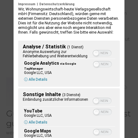
schleswig-
Impressum
|
Datenschutzerklärung
holsteinischen
Wir, Wohnungswirtschaft-heute Verlagsgesellschaft
mbH (Firmensitz: Deutschland), würden gerne mit
Nachkriegskirche zum
externen Diensten personenbezogene Daten verarbeiten.
Judentum und ihr
Dies ist für die Nutzung der Website nicht notwendig,
Umgang mit der
ermöglicht uns aber eine noch engere Interaktion mit
Ihnen. Falls gewünscht, treffen Sie bitte eine Auswahl:
eigenen jüngsten
Vergangenheit sehr gut
Analyse / Statistik
veranschaulichen.
(1 Dienst)
Anonyme Auswertung zur
Fehlerbehebung und Weiterentwicklung
Weiterlesen
Google Analytics
via Google
TagManager
Google LLC, USA
ⓘ Alle Details
Sonstige Inhalte
(3 Dienste)
Einbindung zusätzlicher Informationen
YouTube
Gud as ei
Nie wieder ist
Google LLC, USA
ⓘ Alle Details
gudenooch
jetzt!
Google Maps
WENDY VANSELOW
MARTIN LÄTZEL
Google LLC, USA