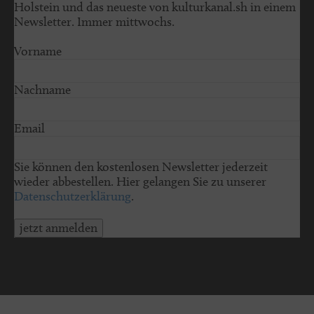
Holstein und das neueste von kulturkanal.sh in einem
Newsletter. Immer mittwochs.
Vorname
Nachname
Email
Sie können den kostenlosen Newsletter jederzeit
wieder abbestellen. Hier gelangen Sie zu unserer
Datenschutzerklärung
.
jetzt anmelden
© 2026 schleswig-holstein.sh