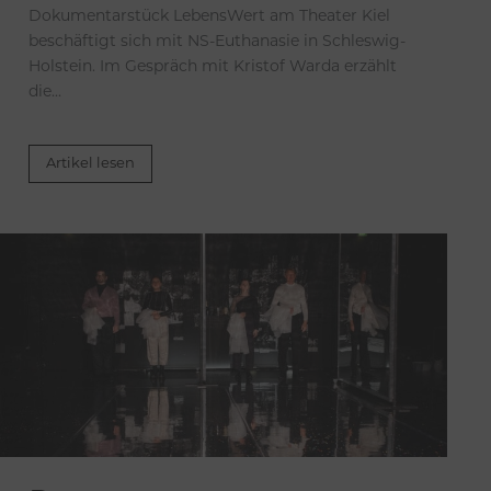
Dokumentarstück LebensWert am Theater Kiel
beschäftigt sich mit NS-Euthanasie in Schleswig-
Holstein. Im Gespräch mit Kristof Warda erzählt
die...
Artikel lesen