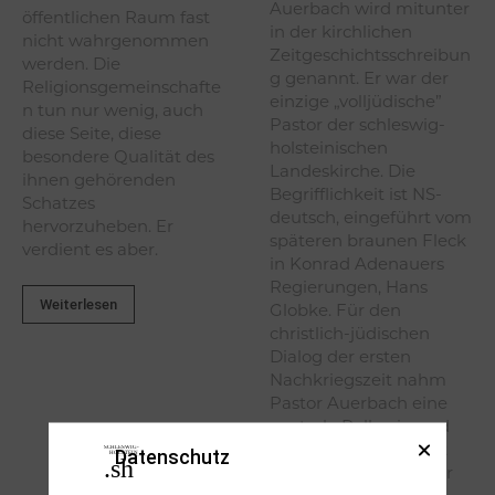
Auerbach wird mitunter
öffentlichen Raum fast
in der kirchlichen
nicht wahrgenommen
Zeitgeschichtsschreibun
werden. Die
g genannt. Er war der
Religionsgemeinschafte
einzige „volljüdische”
n tun nur wenig, auch
Pastor der schleswig-
diese Seite, diese
holsteinischen
besondere Qualität des
Landeskirche. Die
ihnen gehörenden
Begrifflichkeit ist NS-
Schatzes
deutsch, eingeführt vom
hervorzuheben. Er
späteren braunen Fleck
verdient es aber.
in Konrad Adenauers
Regierungen, Hans
Weiterlesen
Globke. Für den
christlich-jüdischen
Dialog der ersten
Nachkriegszeit nahm
Pastor Auerbach eine
zentrale Rolle ein und
an seiner Person lässt
Datenschutz
sich das Verhältnis der