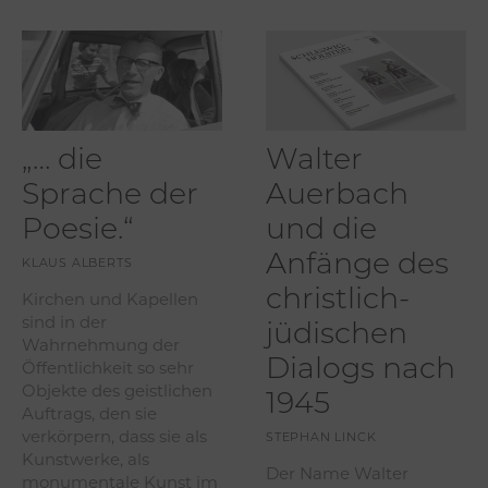
„… die
Walter
Sprache der
Auerbach
Poesie.“
und die
Anfänge des
KLAUS ALBERTS
christlich-
Kirchen und Kapellen
sind in der
jüdischen
Wahrnehmung der
Dialogs nach
Öffentlichkeit so sehr
Objekte des geistlichen
1945
Auftrags, den sie
verkörpern, dass sie als
STEPHAN LINCK
Kunstwerke, als
Der Name Walter
monumentale Kunst im