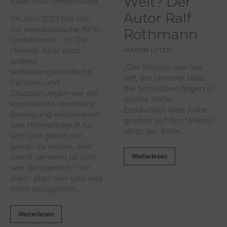
Welt? Der
HARM-PEER ZIMMERMANN
Autor Ralf
Im Juni 2023 hat sich
die neonazistische NPD
Rothmann
umbenannt – in: Die
Heimat. Aber auch
MARTIN LÄTZEL
andere
„Der Weizen war fast
verfassungsfeindliche
reif, der Himmel blau,
Parteien und
die Schwalben flogen in
Gruppierungen wie die
großer Höhe.
sogenannte identitäre
Erstaunlich viele Kühe
Bewegung reklamieren
grasten auf den Wiesen
den Heimatbegriff für
längs der Eider,...
sich und geben vor,
genau zu wissen, was
Weiterlesen
damit gemeint ist und
wer dazugehört – vor
allem aber: wer und was
nicht dazugehört.
Weiterlesen