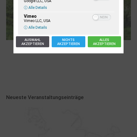
Google LLC, USA
ⓘ Alle Details
Vimeo
Vimeo LLC, USA
ⓘ Alle Details
AUSWAHL
NICHTS
ALLES
AKZEPTIEREN
AKZEPTIEREN
AKZEPTIEREN
Robert Schads „Blickweit“: Linien im Land
der Horizonte
Neueste Veranstaltungseinträge