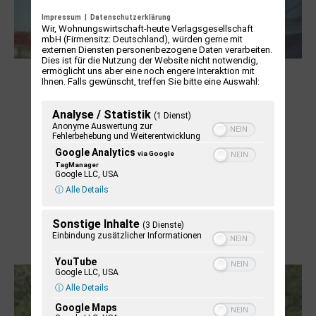
Impressum
|
Datenschutzerklärung
Wir, Wohnungswirtschaft-heute Verlagsgesellschaft
mbH (Firmensitz: Deutschland), würden gerne mit
externen Diensten personenbezogene Daten verarbeiten.
Dies ist für die Nutzung der Website nicht notwendig,
ermöglicht uns aber eine noch engere Interaktion mit
NUKLEUS Kiel
Ihnen. Falls gewünscht, treffen Sie bitte eine Auswahl:
Analyse / Statistik
(1 Dienst)
Anonyme Auswertung zur
Fehlerbehebung und Weiterentwicklung
Google Analytics
via Google
TagManager
Google LLC, USA
ⓘ Alle Details
Sonstige Inhalte
(3 Dienste)
Einbindung zusätzlicher Informationen
Letj fröögels
YouTube
Google LLC, USA
ⓘ Alle Details
Google Maps