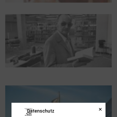
Dieter Pape. Ein Leben für die Kunst
Boy Lornsen zum 30. Todestag. Von
Steinen, Büchern und Himbeersaft
Datenschutz