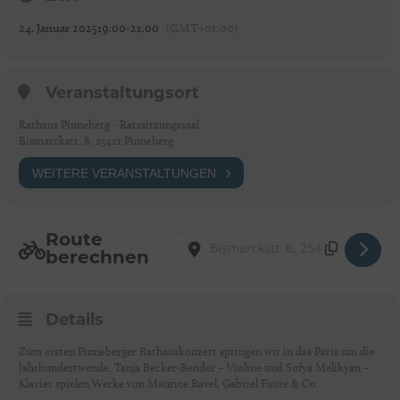
24. Januar 2025
19:00
-
21:00
(GMT+01:00)
Veranstaltungsort
Rathaus Pinneberg - Ratssitzungssaal
Bismarckstr. 8, 25421 Pinneberg
WEITERE VERANSTALTUNGEN
Route
Address - 1. Pinneberger Rathauskonzert mi
Destination Address - 1. Pinneberger 
berechnen
Details
Zum ersten Pinneberger Rathauskonzert springen wir in das Paris um die
Jahrhundertwende. Tanja Becker-Bender – Violine und Sofya Melikyan –
Klavier spielen Werke von Maurice Ravel, Gabriel Fauré & Co.