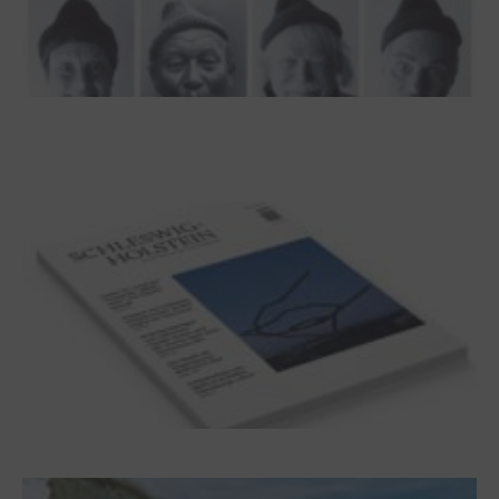
100 Jahre James Krüss. Ein
Dichterwettstreit auf Helgoland oder Sieben
Helgas auf der Hummerklippe
Frühjahr 2026 – Editorial