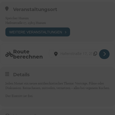
Veranstaltungsort
Speicher Husum
Hafenstraße 17, 25813 Husum
WEITERE VERANSTALTUNGEN
Route
Address - Antifa-Café [42qDoVzhG]
Destination Address - Antifa-Café [
berechnen
Details
Jeden Monat ein neues antifaschistisches Thema: Vorträge, Filme oder
Diskussion. Reinschauen, mitreden, vernetzen – alles bei veganem Kuchen.
Der Eintritt ist frei.