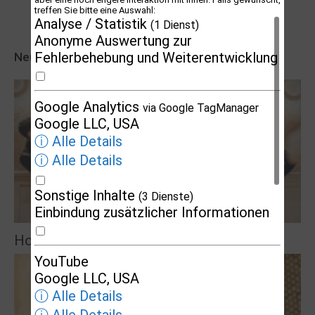
treffen Sie bitte eine Auswahl:
Analyse / Statistik
(1 Dienst)
Anonyme Auswertung zur
Fehlerbehebung und Weiterentwicklung
Neueste Veranstaltungseinträge
Google Analytics
via Google TagManager
Google LLC, USA
ⓘ Alle Details
ⓘ Alle Details
Sonstige Inhalte
(3 Dienste)
Einbindung zusätzlicher Informationen
Hof Brache: La Mano Letal
YouTube
Google LLC, USA
ⓘ Alle Details
ⓘ Alle Details