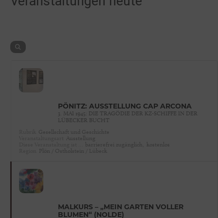
Veranstaltungen heute
PÖNITZ: AUSSTELLUNG CAP ARCONA
3. MAI 1945: DIE TRAGÖDIE DER KZ-SCHIFFE IN DER
LÜBECKER BUCHT
Rubrik
Gesellschaft und Geschichte
Veranstaltungsart
Ausstellung
Diese Veranstaltung ist …
barrierefrei zugänglich,
kostenlos
Region
Plön / Ostholstein / Lübeck
MALKURS – „MEIN GARTEN VOLLER
BLUMEN“ (NOLDE)