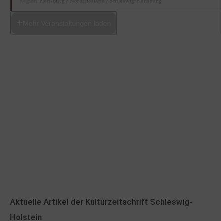
Region
Flensburg / Nordfriesland / Schleswig-Flensburg
Mehr Veranstaltungen laden
Aktuelle Artikel der Kulturzeitschrift Schleswig-
Holstein