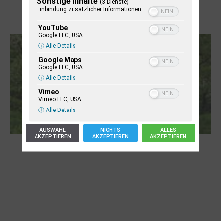
Sonstige Inhalte
(3 Dienste)
Einbindung zusätzlicher Informationen
Letj fröögels
YouTube
Google LLC, USA
ⓘ Alle Details
Google Maps
Google LLC, USA
ⓘ Alle Details
Vimeo
Vimeo LLC, USA
ⓘ Alle Details
AUSWAHL
NICHTS
ALLES
AKZEPTIEREN
AKZEPTIEREN
AKZEPTIEREN
Robert Schads „Blickweit“: Linien im Land
der Horizonte