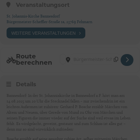
Veranstaltungsort
St. Johannis-Kirche Bannesdorf
Bürgermeister-Scheffler-Straße 1a, 23769 Fehmarn
WEITERE VERANSTALTUNGEN
Route
Address - Fehmarn: Bosche erzählt [F88fgQV
Destination Address - Fehmarn: Bosche
berechnen
Details
Bannesdorf: In der St. Johanniskirche in Bannesdorf a.F. hört man am
14.08.2025 um 20 Uhr die Stecknadel fallen – nur zwischendrin ist ein
leichtes Aufatmen ist zuhören: Gerhard P. Bosche erzählt Märchen von
Altem und Neuem, über Gerede von Mund zu Ohr von Märchen und
seinen Figuren die immer wieder auf der Suche sind weil etwas im Leben
fehlt. Es wirdgelacht, geweint, gestaunt und zum Schluss ist alles gut –
denn nur so sind wirwirklich zufrieden:
Bosche erzählt auf seine gewohnt ruhige Art, selber mittenim Märchen