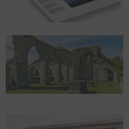
Frühjahr 2026 – Editorial
Zwischen Armutsideal und Politik. Der
Zisterzienserorden im Ostseeraum