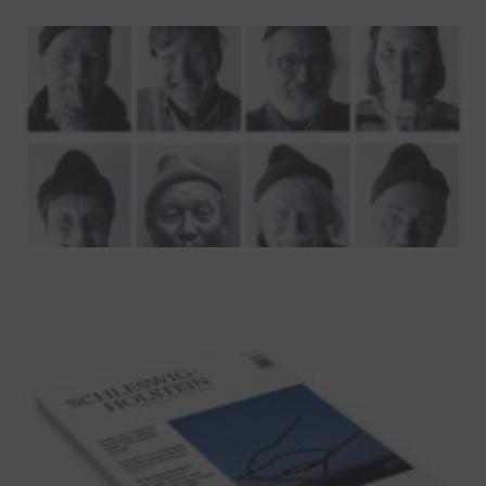
100 Jahre James Krüss. Ein
Dichterwettstreit auf Helgoland oder Sieben
Helgas auf der Hummerklippe