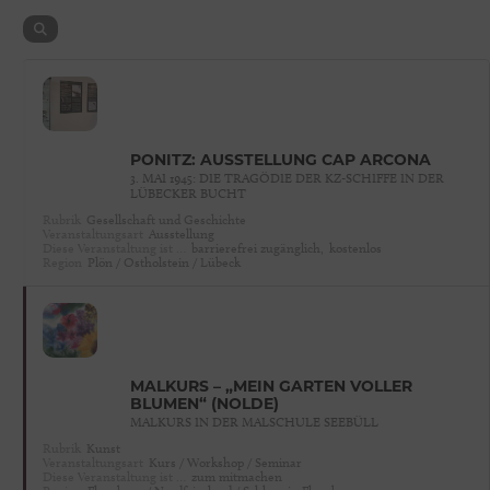
PÖNITZ: AUSSTELLUNG CAP ARCONA
3. MAI 1945: DIE TRAGÖDIE DER KZ-SCHIFFE IN DER
LÜBECKER BUCHT
Rubrik
Gesellschaft und Geschichte
Veranstaltungsart
Ausstellung
Diese Veranstaltung ist …
barrierefrei zugänglich,
kostenlos
Region
Plön / Ostholstein / Lübeck
MALKURS – „MEIN GARTEN VOLLER
BLUMEN“ (NOLDE)
MALKURS IN DER MALSCHULE SEEBÜLL
Rubrik
Kunst
Veranstaltungsart
Kurs / Workshop / Seminar
Diese Veranstaltung ist …
zum mitmachen