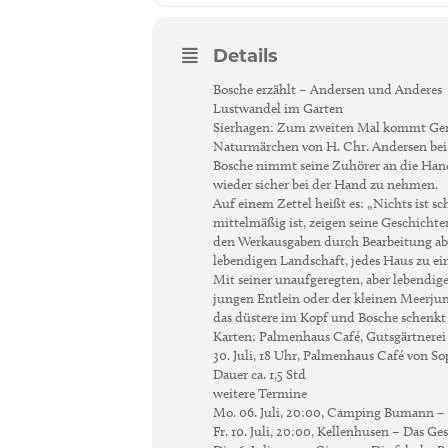
Details
Bosche erzählt – Andersen und Anderes
Lustwandel im Garten
Sierhagen: Zum zweiten Mal kommt Gerh
Naturmärchen von H. Chr. Andersen bei
Bosche nimmt seine Zuhörer an die Hand, u
wieder sicher bei der Hand zu nehmen.
Auf einem Zettel heißt es: „Nichts ist sc
mittelmäßig ist, zeigen seine Geschichte
den Werkausgaben durch Bearbeitung aber
lebendigen Landschaft, jedes Haus zu ei
Mit seiner unaufgeregten, aber lebendig
jungen Entlein oder der kleinen Meerju
das düstere im Kopf und Bosche schenkt
Karten: Palmenhaus Café, Gutsgärtnere
30. Juli, 18 Uhr, Palmenhaus Café von S
Dauer ca. 1,5 Std
weitere Termine
Mo. 06. Juli, 20:00, Camping Bumann –
Fr. 10. Juli, 20:00, Kellenhusen – Das Ge