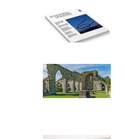
Hummerklippe
Frühjahr 2026 –
Editorial
Zwischen Armutsideal
und Politik. Der
Zisterzienserorden im
Ostseeraum