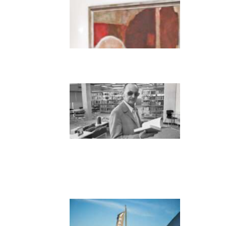
Dieter Pape. Ein Leben
für die Kunst
Boy Lornsen zum 30.
Todestag. Von Steinen,
Büchern und
Himbeersaft