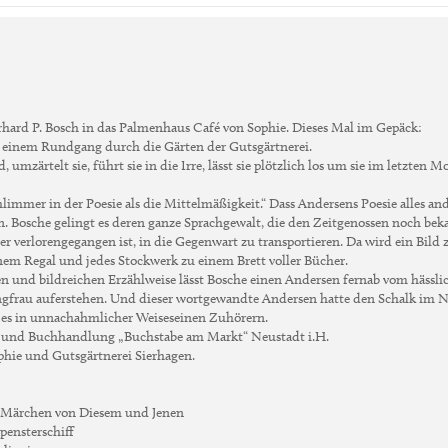
ard P. Bosch in das Palmenhaus Café von Sophie. Dieses Mal im Gepäck:
 einem Rundgang durch die Gärten der Gutsgärtnerei.
mzärtelt sie, führt sie in die Irre, lässt sie plötzlich los um sie im letzten 
hlimmer in der Poesie als die Mittelmäßigkeit.“ Dass Andersens Poesie alles and
n. Bosche gelingt es deren ganze Sprachgewalt, die den Zeitgenossen noch bek
 verlorengegangen ist, in die Gegenwart zu transportieren. Da wird ein Bild z
nem Regal und jedes Stockwerk zu einem Brett voller Bücher.
en und bildreichen Erzählweise lässt Bosche einen Andersen fernab vom hässli
ngfrau auferstehen. Und dieser wortgewandte Andersen hatte den Schalk im 
 es in unnachahmlicher Weiseseinen Zuhörern.
i und Buchhandlung „Buchstabe am Markt“ Neustadt i.H.
ophie und Gutsgärtnerei Sierhagen.
 Märchen von Diesem und Jenen
spensterschiff