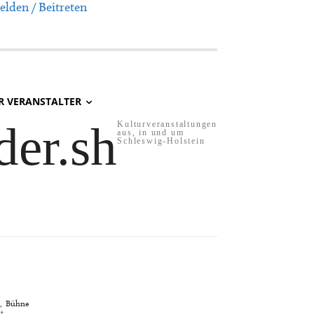
lden / Beitreten
R VERANSTALTER
der.sh
Kulturveranstaltungen
aus, in und um
Schleswig-Holstein
,
Bühne
t