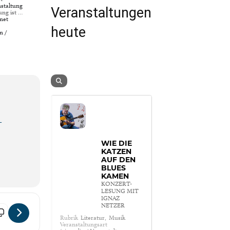
nstaltung
Veranstaltungen
ung ist …
net
heute
n /
-
WIE DIE
KATZEN
AUF DEN
BLUES
KAMEN
KONZERT-
LESUNG MIT
IGNAZ
NETZER
hlt – Andersen und Anderes [HOb45knnJ]
Rubrik
Literatur,
Musik
Veranstaltungsart