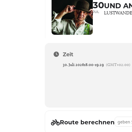
30
UND A
JUL
LUSTWANDE
Zeit
30. Juli 2026
18:00
-
19:29
(GMT+02:00)
Address -
Route berechnen