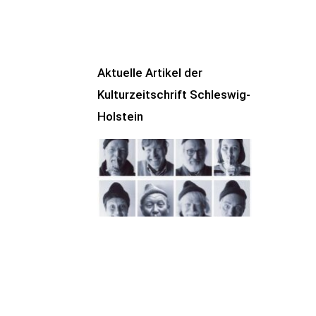
Aktuelle Artikel der
Kulturzeitschrift Schleswig-
Holstein
100 Jahre James
Krüss. Ein
Dichterwettstreit auf
Helgoland oder Sieben
Helgas auf der