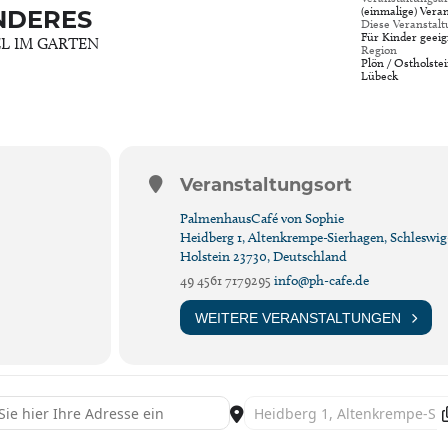
(einmalige) Vera
NDERES
Diese Veranstalt
Für Kinder geeig
L IM GARTEN
Region
Plön / Ostholstei
Lübeck
Veranstaltungsort
PalmenhausCafé von Sophie
Heidberg 1, Altenkrempe-Sierhagen, Schleswig
Holstein 23730, Deutschland
49 4561 7179295
info@ph-cafe.de
WEITERE VERANSTALTUNGEN
 Bosche erzählt – Andersen und Anderes [iwpCA5zWh]
Destination Address - Bosche erzä