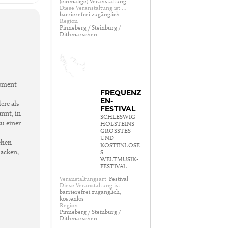
(einmalige) Veranstaltung
Diese Veranstaltung ist …
barrierefrei zugänglich
Region
Pinneberg / Steinburg /
Dithmarschen
Moment
FREQUENZ
EN-
ere als
FESTIVAL
annt, in
SCHLESWIG-
u einer
HOLSTEINS
GRÖSSTES U
ND K
chen
OSTENLOSES
Nacken,
W
ELTMUSIK-F
ESTIVAL
Veranstaltungsart
Festival
Diese Veranstaltung ist …
barrierefrei zugänglich,
kostenlos
Region
Pinneberg / Steinburg /
Dithmarschen