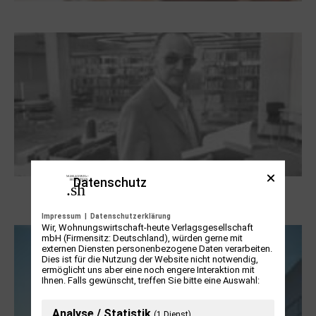
Dieter Pape. Ein Leben für die Kunst
Datenschutz
Boy Lornsen zum 30. Todestag. Von
Steinen, Büchern und Himbeersaft
Impressum
|
Datenschutzerklärung
Wir, Wohnungswirtschaft-heute Verlagsgesellschaft
mbH (Firmensitz: Deutschland), würden gerne mit
externen Diensten personenbezogene Daten verarbeiten.
Dies ist für die Nutzung der Website nicht notwendig,
ermöglicht uns aber eine noch engere Interaktion mit
Ihnen. Falls gewünscht, treffen Sie bitte eine Auswahl:
Analyse / Statistik
(1 Dienst)