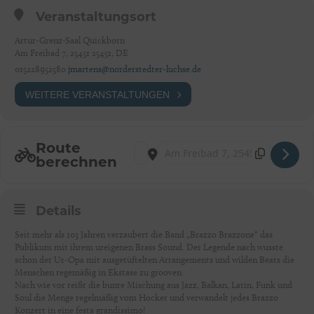
Veranstaltungsort
Artur-Grenz-Saal Quickborn
Am Freibad 7, 25451 25451, DE
015228952580
jmartens@norderstedter-luchse.de
WEITERE VERANSTALTUNGEN
Route
Address - BRAZZO BRAZZONE [tMoCcM
Destination Address - BRAZZO BRA
berechnen
Details
Seit mehr als 103 Jahren verzaubert die Band „Brazzo Brazzone“ das
Publikum mit ihrem ureigenen Brass Sound. Der Legende nach wusste
schon der Ur-Opa mit ausgetüftelten Arrangements und wilden Beats die
Menschen regemäßig in Ekstase zu grooven.
Nach wie vor reißt die bunte Mischung aus Jazz, Balkan, Latin, Funk und
Soul die Menge regelmäßig vom Hocker und verwandelt jedes Brazzo
Konzert in eine festa grandissimo!