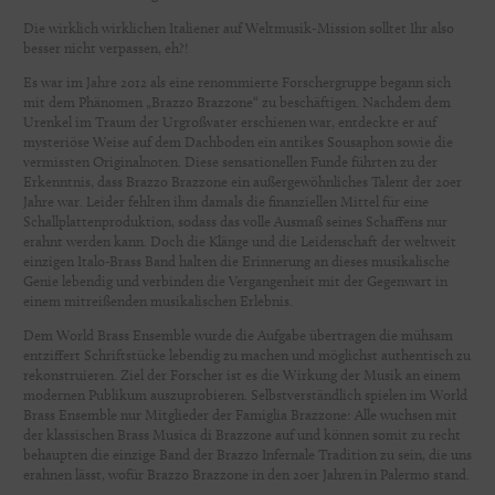
Die wirklich wirklichen Italiener auf Weltmusik-Mission solltet Ihr also
besser nicht verpassen, eh?!
Es war im Jahre 2012 als eine renommierte Forschergruppe begann sich
mit dem Phänomen „Brazzo Brazzone“ zu beschäftigen. Nachdem dem
Urenkel im Traum der Urgroßvater erschienen war, entdeckte er auf
mysteriöse Weise auf dem Dachboden ein antikes Sousaphon sowie die
vermissten Originalnoten. Diese sensationellen Funde führten zu der
Erkenntnis, dass Brazzo Brazzone ein außergewöhnliches Talent der 20er
Jahre war. Leider fehlten ihm damals die finanziellen Mittel für eine
Schallplattenproduktion, sodass das volle Ausmaß seines Schaffens nur
erahnt werden kann. Doch die Klänge und die Leidenschaft der weltweit
einzigen Italo-Brass Band halten die Erinnerung an dieses musikalische
Genie lebendig und verbinden die Vergangenheit mit der Gegenwart in
einem mitreißenden musikalischen Erlebnis.
Dem World Brass Ensemble wurde die Aufgabe übertragen die mühsam
entziffert Schriftstücke lebendig zu machen und möglichst authentisch zu
rekonstruieren. Ziel der Forscher ist es die Wirkung der Musik an einem
modernen Publikum auszuprobieren. Selbstverständlich spielen im World
Brass Ensemble nur Mitglieder der Famiglia Brazzone: Alle wuchsen mit
der klassischen Brass Musica di Brazzone auf und können somit zu recht
behaupten die einzige Band der Brazzo Infernale Tradition zu sein, die uns
erahnen lässt, wofür Brazzo Brazzone in den 20er Jahren in Palermo stand.