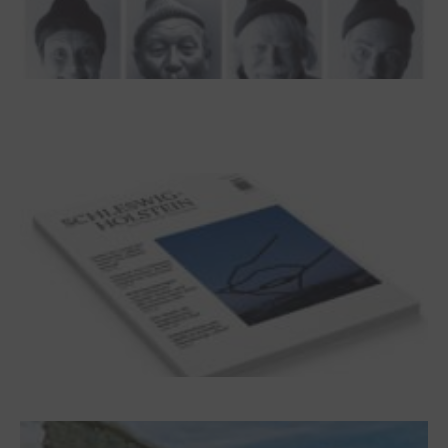
100 Jahre James Krüss. Ein
Dichterwettstreit auf Helgoland oder Sieben
Helgas auf der Hummerklippe
Frühjahr 2026 – Editorial