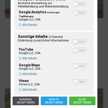
Anonyme Auswertung zur
Fehlerbehebung und Weiterentwicklung
Google Analytics
via Google
TagManager
Google LLC, USA
NUKLEUS Kiel
ⓘ Alle Details
Sonstige Inhalte
(3 Dienste)
Einbindung zusätzlicher Informationen
YouTube
Google LLC, USA
ⓘ Alle Details
Google Maps
Google LLC, USA
ⓘ Alle Details
Vimeo
Letj fröögels
Vimeo LLC, USA
ⓘ Alle Details
AUSWAHL
NICHTS
ALLES
AKZEPTIEREN
AKZEPTIEREN
AKZEPTIEREN