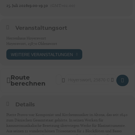
25. Juli 2026
19:00
-
19:30
(GMT+02:00)
Veranstaltungsort
Herrenhaus Hoyerswort
Hoyerswort, 25870 Oldenswort
WEITERE VERANSTALTUNGEN
Route
Address - HOYERSWORT: DÄNISCH-DEU
Destination Address - HOYERSWO
berechnen
Details
Pierre Prowo war Komponist und Kirchenmusiker in Altona, das seit 1640
zum Dänischen Gesamtstaat gehörte. In seinen Werken für
kammermusikalische Besetzung überwiegen Werke für Blasinstrumente.
Aus seinen 12 wunderschönen Triosonaten für 2 Blockflöten und Basso