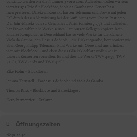
continuo werden wir die Nummer 3 vorstellen. Außerdem wollen wir sein
viersätziges Trio für Blockflöte, Viola da Gamba und Generalbass
interpretieren. Direkten Kontakt hatten Telemann und Prowo auf jeden
Fall durch dessen Mitwirkung bei der Aufführung vom Opern-Pasticcio
Der Jahr-Marckt von St. Germain zu Paris, Hamburg 1738 und außerdem
hat Prowo zahlreiche Werke seines Hamburger Kollegen kopiert. Kein
anderer Komponist in Deutschland hat so viele Werke für die kleinste
Viola da Gamba, den Dessus de Viole = die Diskantgambe, komponiert wie
eben Georg Philipp Telemann. Fünf Werke mit Oboe sind uns erhalten,
vier mit Blockflöte – und eben dieses Glückskleeblatt wollen wir in
unseren Konzerten vorstellen. Es sind dies die Werke TWV 42:g9, TWV
42:C2, TWV 42:d7 und TWV 42:F6. –
Elke Holm – Blockflöten
Jemma Thrussell – Pardessus de Viole und Viola da Gamba
Thomas Rink – Blockflöte und Barockfagott
Gero Parmentier – Erzlaute
Öffnungszeiten
18:30-20:30