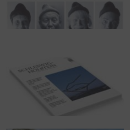
100 Jahre James Krüss. Ein
Dichterwettstreit auf Helgoland oder Sieben
Helgas auf der Hummerklippe
Frühjahr 2026 – Editorial