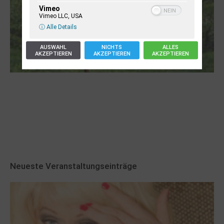
Vimeo
Vimeo LLC, USA
ⓘ Alle Details
AUSWAHL
NICHTS
ALLES
AKZEPTIEREN
AKZEPTIEREN
AKZEPTIEREN
Robert Schads „Blickweit“: Linien im Land
der Horizonte
Neueste Veranstaltungseinträge