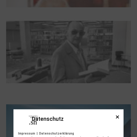
Dieter Pape. Ein Leben für die Kunst
Boy Lornsen zum 30. Todestag. Von
Steinen, Büchern und Himbeersaft
Datenschutz
Impressum
|
Datenschutzerklärung