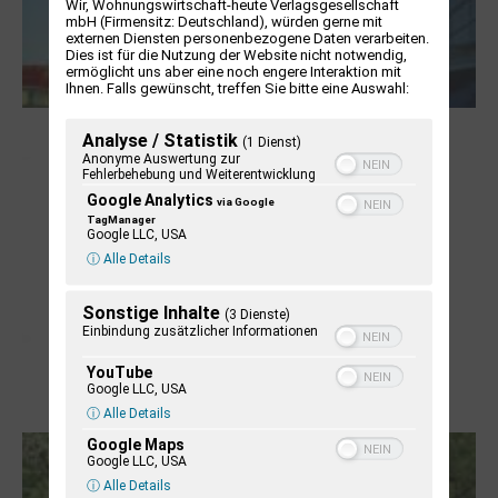
Wir, Wohnungswirtschaft-heute Verlagsgesellschaft
mbH (Firmensitz: Deutschland), würden gerne mit
externen Diensten personenbezogene Daten verarbeiten.
Dies ist für die Nutzung der Website nicht notwendig,
ermöglicht uns aber eine noch engere Interaktion mit
Ihnen. Falls gewünscht, treffen Sie bitte eine Auswahl:
NUKLEUS Kiel
Analyse / Statistik
(1 Dienst)
Anonyme Auswertung zur
Fehlerbehebung und Weiterentwicklung
Google Analytics
via Google
TagManager
Google LLC, USA
ⓘ Alle Details
Sonstige Inhalte
(3 Dienste)
Einbindung zusätzlicher Informationen
YouTube
Google LLC, USA
Letj fröögels
ⓘ Alle Details
Google Maps
Google LLC, USA
ⓘ Alle Details