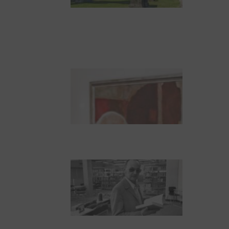
Zwischen Armutsideal
und Politik. Der
Zisterzienserorden im
Ostseeraum
Dieter Pape. Ein Leben
für die Kunst
Boy Lornsen zum 30.