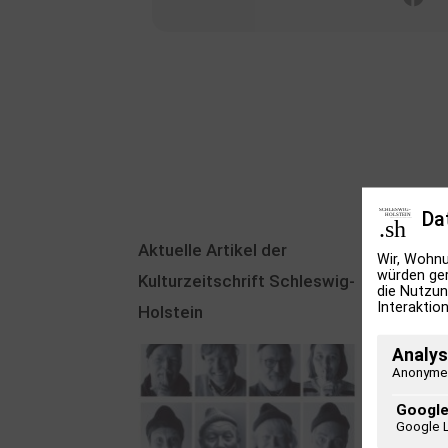
Da
Aktuelle Artikel der
Wir, Wohnu
würden ger
Kulturzeitschrift Schleswig-
die Nutzun
Interaktion
Holstein
Analys
Anonyme 
Google
Google 