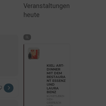
Veranstaltungen
heute
KIEL: ART-
DINNER
MIT DEM
RESTAURA
NT ESSENZ
UND
 Monologe [0fQdmxg7e]
LAURA
BENZ
KÜNSTLERIN
NEN-
GESPRÄCH
UND