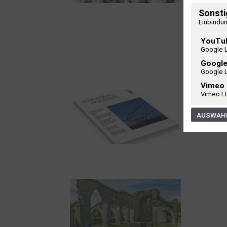
Sonsti
100 Jahre James
Einbindun
Krüss. Ein
Dichterwettstreit auf
YouTu
Google 
Helgoland oder Sieben
Googl
Helgas auf der
Google 
Hummerklippe
Vimeo
Vimeo L
AUSWAHL
Frühjahr 2026 –
Editorial