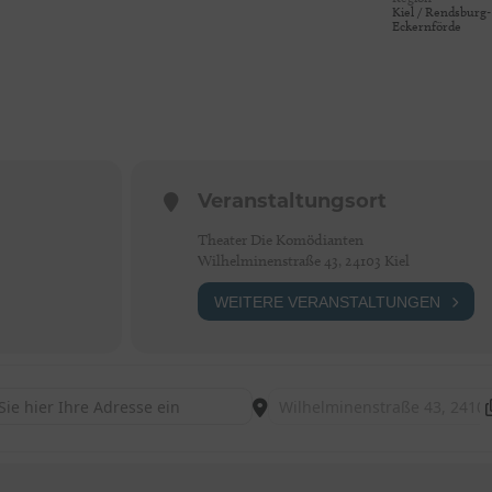
Kiel / Rendsburg-
Eckernförde
Veranstaltungsort
Theater Die Komödianten
Wilhelminenstraße 43, 24103 Kiel
WEITERE VERANSTALTUNGEN
 Die Vagina Monologe [CSol2zB5M]
Destination Address - Die Vagina