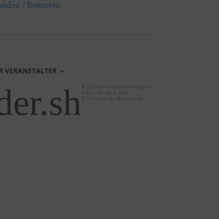
lden / Beitreten
R VERANSTALTER
der.sh
Kulturveranstaltungen
aus, in und um
Schleswig-Holstein