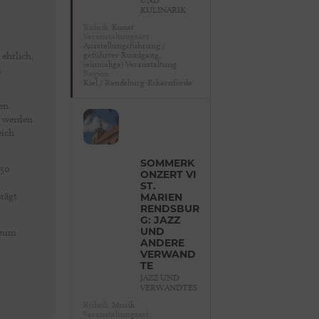
KULINARIK
Rubrik
Kunst
Veranstaltungsart
Ausstellungsführung /
geführter Rundgang,
ehrlich,
(einmalige) Veranstaltung
,
Region
Kiel / Rendsburg-Eckernförde
den
e werden
eich
SOMMERK
 50
ONZERT VI
ST.
prägt
MARIEN
RENDSBUR
G: JAZZ
 zum
UND
ANDERE
VERWAND
TE
JAZZ UND
VERWANDTES
Rubrik
Musik
Veranstaltungsart