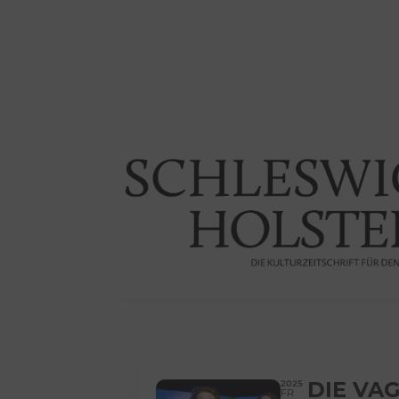
2025
DIE VA
FR