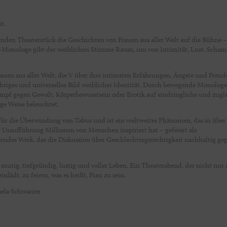
t.
nden Theaterstück die Geschichten von Frauen aus aller Welt auf die Bühne – 
-Monologe gibt der weiblichen Stimme Raum, um von Intimität, Lust, Scham
rauen aus aller Welt, die V über ihre intimsten Erfahrungen, Ängste und Freu
hichtiges und universelles Bild weiblicher Identität. Durch bewegende Monolog
pf gegen Gewalt, Körperbewusstsein oder Erotik auf eindringliche und zugl
e Weise beleuchtet.
er für die Überwindung von Tabus und ist ein weltweites Phänomen, das in über
r Uraufführung Millionen von Menschen inspiriert hat – gefeiert als
rndes Werk, das die Diskussion über Geschlechtergerechtigkeit nachhaltig ge
 mutig, tiefgründig, lustig und voller Leben. Ein Theaterabend, der nicht nur
lädt, zu feiern, was es heißt, Frau zu sein.
aela Schwarzer