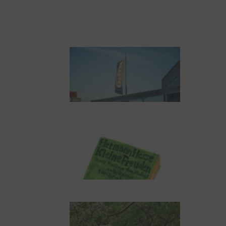
Todestag. Von Steinen,
Büchern und
Himbeersaft
NUKLEUS Kiel
Letj fröögels