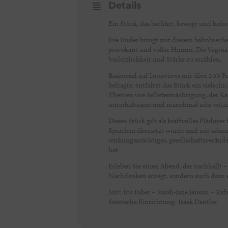
Details
Ein Stück, das berührt, bewegt und befrei
Eve Ensler bringt mit diesem bahnbreche
provokant und voller Humor. Die Vagina
Verletzlichkeit und Stärke zu erzählen.
Basierend auf Interviews mit über 200 F
befragte, entfaltet das Stück ein vielsc
Themen wie Selbstermächtigung, der Kam
unterhaltsame und manchmal sehr witzig
Dieses Stück gilt als kraftvolles Plädoy
Sprachen übersetzt wurde und seit seine
wirkungsmächtiges, gesellschaftsverände
hat.
Erleben Sie einen Abend, der nachhallt –
Nachdenken anregt, sondern auch dazu ein
Mit: Iris Faber – Sarah-Jane Janson – Raf
Szenische Einrichtung: Isaak Dentler