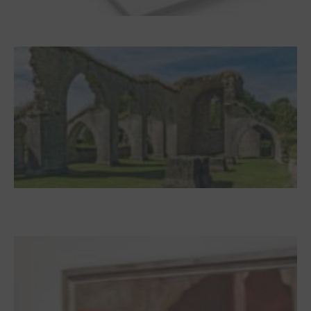
Frühjahr 2026 – Editorial
Zwischen Armutsideal und Politik. Der
Zisterzienserorden im Ostseeraum