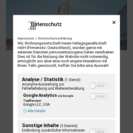
Datenschutz
Impressum
|
Datenschutzerklärung
Wir, Wohnungswirtschaft-heute Verlagsgesellschaft
mbH (Firmensitz: Deutschland), würden gerne mit
externen Diensten personenbezogene Daten verarbeiten.
NUKLEUS Kiel
Dies ist für die Nutzung der Website nicht notwendig,
ermöglicht uns aber eine noch engere Interaktion mit
Ihnen. Falls gewünscht, treffen Sie bitte eine Auswahl:
Analyse / Statistik
(1 Dienst)
Anonyme Auswertung zur
Fehlerbehebung und Weiterentwicklung
Google Analytics
via Google
TagManager
Google LLC, USA
ⓘ Alle Details
Sonstige Inhalte
(3 Dienste)
Letj fröögels
Einbindung zusätzlicher Informationen