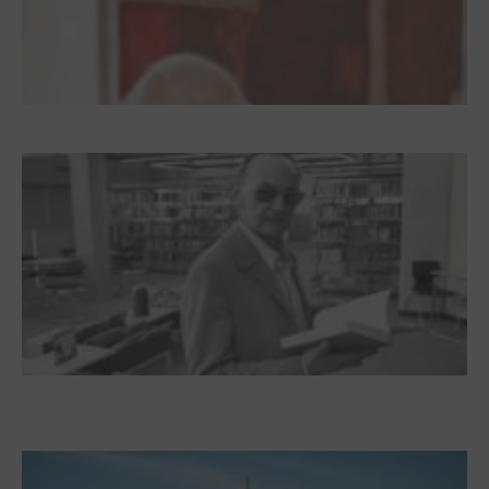
Dieter Pape. Ein Leben für die Kunst
Boy Lornsen zum 30. Todestag. Von
Steinen, Büchern und Himbeersaft