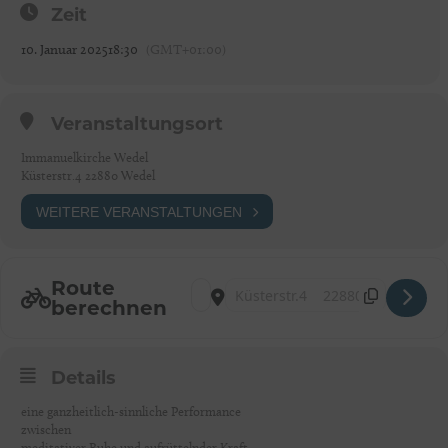
Zeit
10. Januar 2025
18:30
(GMT+01:00)
Veranstaltungsort
Immanuelkirche Wedel
Küsterstr.4 22880 Wedel
WEITERE VERANSTALTUNGEN
Route
Address - Wedel: FarbLichtKonzert 'BLAU-F
Destination Address - Wedel: FarbLic
berechnen
Details
eine ganzheitlich-sinnliche Performance
zwischen
meditativer Ruhe und aufrüttelnder Kraft