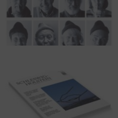
100 Jahre James Krüss. Ein
Dichterwettstreit auf Helgoland oder Sieben
Helgas auf der Hummerklippe