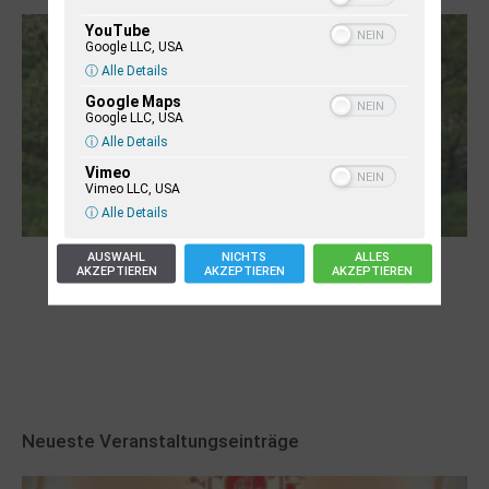
YouTube
Google LLC, USA
ⓘ Alle Details
Google Maps
Google LLC, USA
ⓘ Alle Details
Vimeo
Vimeo LLC, USA
ⓘ Alle Details
AUSWAHL
NICHTS
ALLES
Robert Schads „Blickweit“: Linien im Land
AKZEPTIEREN
AKZEPTIEREN
AKZEPTIEREN
der Horizonte
Neueste Veranstaltungseinträge