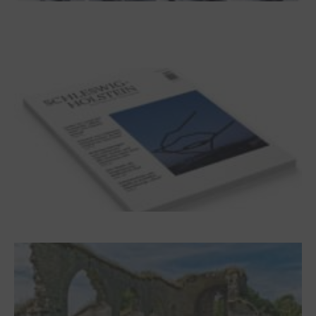
100 Jahre James Krüss. Ein
Dichterwettstreit auf Helgoland oder Sieben
Helgas auf der Hummerklippe
Frühjahr 2026 – Editorial