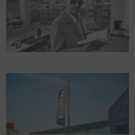
Boy Lornsen zum 30. Todestag. Von
Steinen, Büchern und Himbeersaft