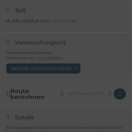
Zeit
18. März 2026
18:30
-
20:00
(GMT+01:00)
Veranstaltungsort
Industriemuseum Elmshorn
Catharinenstraße 1, 25335 Elmshorn
WEITERE VERANSTALTUNGEN
Route
Address - Feierabendführung: Eine Zeitreis
Destination Address - Feierabendführun
berechnen
Details
Eine Museumsführung über den Wandel von Leben und Arbeit durch die