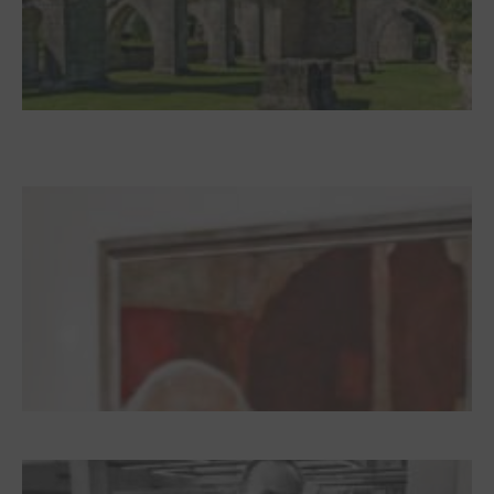
Zwischen Armutsideal und Politik. Der
Zisterzienserorden im Ostseeraum
Dieter Pape. Ein Leben für die Kunst