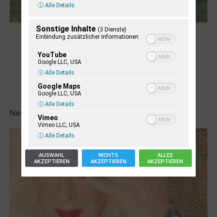
ⓘ Alle Details
Sonstige Inhalte
(3 Dienste)
Robert Schads „Blickweit“: Linien im Land
Einbindung zusätzlicher Informationen
der Horizonte
YouTube
Google LLC, USA
ⓘ Alle Details
Google Maps
Google LLC, USA
ⓘ Alle Details
Neueste Veranstaltungseinträge
Vimeo
Vimeo LLC, USA
ⓘ Alle Details
AUSWAHL
NICHTS
ALLES
AKZEPTIEREN
AKZEPTIEREN
AKZEPTIEREN