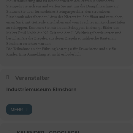
Industrialisierung und zu Besonderheiten des letzten Jahrhunderts.
Stempeln Sie sich ein und werfen Sie mit uns die Dampfmaschine an!
Staunen Sie über formschönes Steingutgeschirr, den stromlosen
Eisschrank oder über den Lärm des Nieters im Schiffbau und versuchen,
einen Sack mit Getreide anzuheben und vom Frachter im Krückau-Hafen
zu schleppen. Kommen Sie mit in den Schuppen, in dem 91 Bilder des
Malers Emil Nolde die NS-Zeit und den II. Weltkrieg überdauerten und
besuchen Sie die Ziegelei, aus deren Ziegeln so zahlreiche Bauten in
Elmshorn errichtet wurden.
Die Teilnahme an der Führung kostet 5 € für Erwachsene und 2 € für
Kinder. Eine Anmeldung ist nicht erforderlich.
Veranstalter
Industriemuseum Elmshorn
MEHR
KALENDER
GOOGLECAL