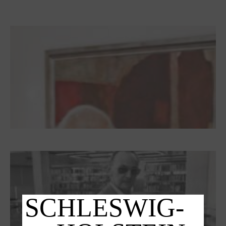
Zwischen Armutsideal und Politik. Der
Zisterzienserorden im Ostseeraum
Dieter Pape. Ein Leben für die Kunst