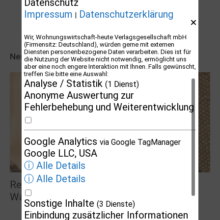
Datenschutz
Impressum
Datenschutzerklärung
|
Wir, Wohnungswirtschaft-heute Verlagsgesellschaft mbH
(Firmensitz: Deutschland), würden gerne mit externen
Diensten personenbezogene Daten verarbeiten. Dies ist für
Neueste Veranstaltungseinträge
die Nutzung der Website nicht notwendig, ermöglicht uns
aber eine noch engere Interaktion mit Ihnen. Falls gewünscht,
treffen Sie bitte eine Auswahl:
Analyse / Statistik
(1 Dienst)
Anonyme Auswertung zur
Fehlerbehebung und Weiterentwicklung
Google Analytics
via Google TagManager
Google LLC, USA
ⓘ Alle Details
ⓘ Alle Details
Reden mit Rockenschaub – Gast: Lilo
Wanders, Kult-Diva
Sonstige Inhalte
(3 Dienste)
Einbindung zusätzlicher Informationen