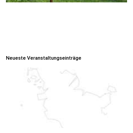
Robert Schads „Blickweit“: Linien im Land
der Horizonte
Neueste Veranstaltungseinträge