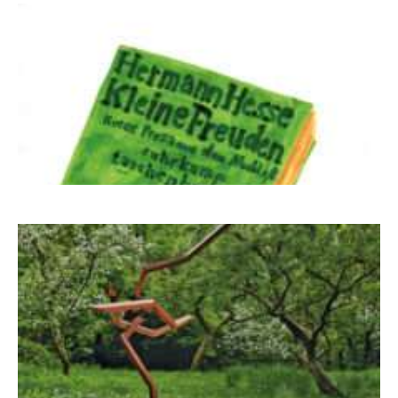
Letj fröögels