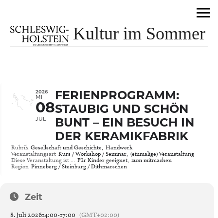
Kultur im Sommer
2026
FERIENPROGRAMM:
MI
08
STAUBIG UND SCHÖN
JUL
BUNT – EIN BESUCH IN
DER KERAMIKFABRIK
Rubrik
Gesellschaft und Geschichte,
Handwerk
Veranstaltungsart
Kurs / Workshop / Seminar,
(einmalige) Veranstaltung
Diese Veranstaltung ist …
Für Kinder geeignet,
zum mitmachen
Region
Pinneberg / Steinburg / Dithmarschen
Zeit
8. Juli 2026
14:00
-
17:00
(GMT+02:00)