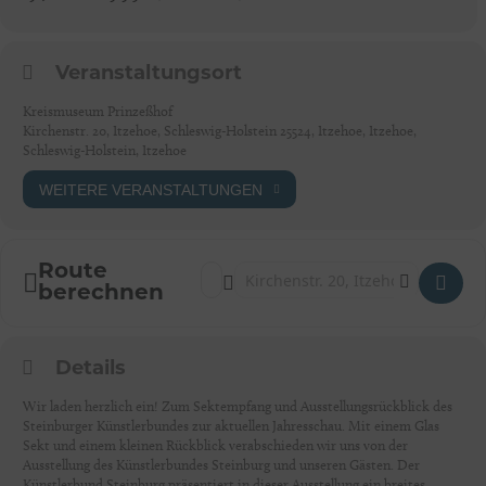
Veranstaltungsort
Kreismuseum Prinzeßhof
Kirchenstr. 20, Itzehoe, Schleswig-Holstein 25524, Itzehoe, Itzehoe,
Schleswig-Holstein, Itzehoe
WEITERE VERANSTALTUNGEN
Route
Address - Itzehoe: FINISSAGE ZUR AUSST
Destination Address - Itzehoe: FINI
berechnen
Details
Wir laden herzlich ein! Zum Sektempfang und Ausstellungsrückblick des
Steinburger Künstlerbundes zur aktuellen Jahresschau. Mit einem Glas
Sekt und einem kleinen Rückblick verabschieden wir uns von der
Ausstellung des Künstlerbundes Steinburg und unseren Gästen. Der
Künstlerbund Steinburg präsentiert in dieser Ausstellung ein breites