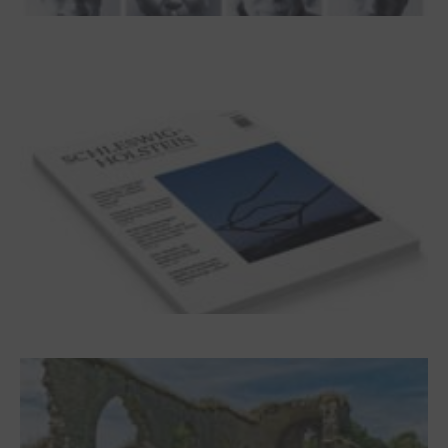
100 Jahre James Krüss. Ein
Dichterwettstreit auf Helgoland oder Sieben
Helgas auf der Hummerklippe
Frühjahr 2026 – Editorial