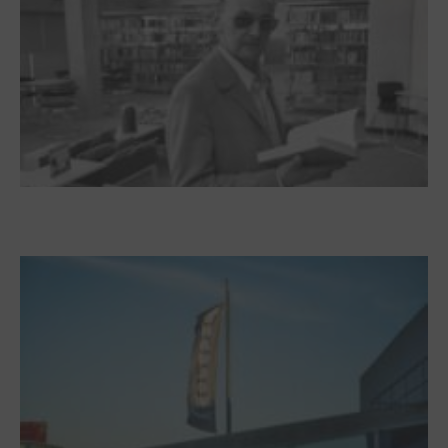
Boy Lornsen zum 30. Todestag. Von
Steinen, Büchern und Himbeersaft