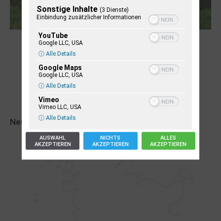
Sonstige Inhalte
(3 Dienste)
Einbindung zusätzlicher Informationen
YouTube
Robert Schads „Blickweit“: Linien im Land
Google LLC, USA
der Horizonte
ⓘ Alle Details
Google Maps
Google LLC, USA
ⓘ Alle Details
Vimeo
Vimeo LLC, USA
ⓘ Alle Details
Neueste Veranstaltungseinträge
AUSWAHL
NICHTS
ALLES
AKZEPTIEREN
AKZEPTIEREN
AKZEPTIEREN