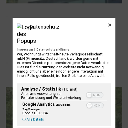
NUKLEUS Kiel
Datenschutz
Impressum
|
Datenschutzerklärung
Wir, Wohnungswirtschaft-heute Verlagsgesellschaft
mbH (Firmensitz: Deutschland), würden gerne mit
externen Diensten personenbezogene Daten verarbeiten.
Dies ist für die Nutzung der Website nicht notwendig,
ermöglicht uns aber eine noch engere Interaktion mit
Ihnen. Falls gewünscht, treffen Sie bitte eine Auswahl:
Letj fröögels
Analyse / Statistik
(1 Dienst)
Anonyme Auswertung zur
Fehlerbehebung und Weiterentwicklung
Google Analytics
via Google
TagManager
Google LLC, USA
ⓘ Alle Details