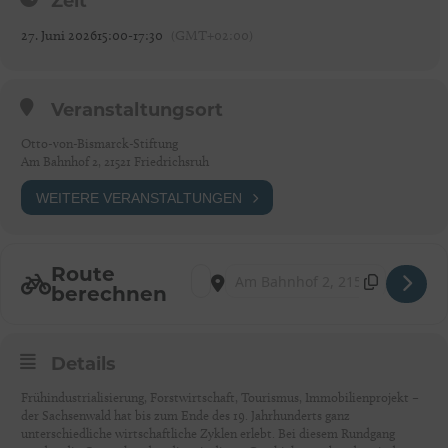
Zeit
27. Juni 2026
15:00
-
17:30
(GMT+02:00)
Veranstaltungsort
Otto-von-Bismarck-Stiftung
Am Bahnhof 2, 21521 Friedrichsruh
WEITERE VERANSTALTUNGEN
Route
Address - Friedrichsruh: Der Sachsenwald – 
Destination Address - Friedrichsruh: 
berechnen
Details
Frühindustrialisierung, Forstwirtschaft, Tourismus, Immobilienprojekt –
der Sachsenwald hat bis zum Ende des 19. Jahrhunderts ganz
unterschiedliche wirtschaftliche Zyklen erlebt. Bei diesem Rundgang