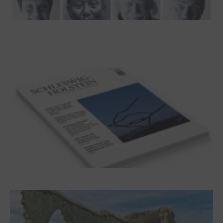
100 Jahre James Krüss. Ein
Dichterwettstreit auf Helgoland oder Sieben
Helgas auf der Hummerklippe
Frühjahr 2026 – Editorial