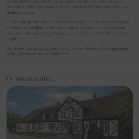
werden die Orte erkundet, die mit dieser Geschichte verbunden sind.
Besondere Aufmerksamkeit wird dem einstigen Waldbesitzer Otto von
Bismarck gelten.
Der Rundgang unter der Leitung von Nikolaj Müller-Wusterwitz beginnt
am Historischen Bahnhof Friedrichsruh, führt durch den Sachsenwald
nach Aumühle und zurück. Dauer: ca. 2,5 Stunden, festes Schuhwerk wird
empfohlen.
Mit dieser Veranstaltung nimmt die Otto-von-Bismarck-Stiftung an der
Reihe „Kultursommer am Kanal“ teil.
Veranstalter