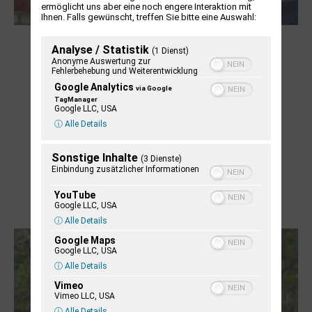
ermöglicht uns aber eine noch engere Interaktion mit
Ihnen. Falls gewünscht, treffen Sie bitte eine Auswahl:
NUKLEUS Kiel
Analyse / Statistik
(1 Dienst)
Anonyme Auswertung zur
Fehlerbehebung und Weiterentwicklung
Google Analytics
via Google
TagManager
Google LLC, USA
ⓘ Alle Details
Sonstige Inhalte
(3 Dienste)
Einbindung zusätzlicher Informationen
YouTube
Google LLC, USA
Letj fröögels
ⓘ Alle Details
Google Maps
Google LLC, USA
ⓘ Alle Details
Vimeo
Vimeo LLC, USA
ⓘ Alle Details