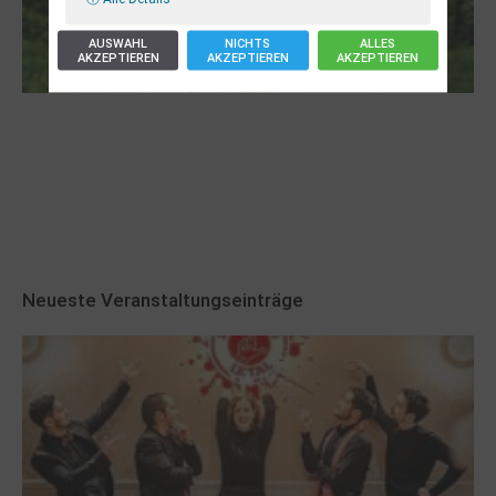
AUSWAHL
NICHTS
ALLES
AKZEPTIEREN
AKZEPTIEREN
AKZEPTIEREN
Robert Schads „Blickweit“: Linien im Land
der Horizonte
Neueste Veranstaltungseinträge