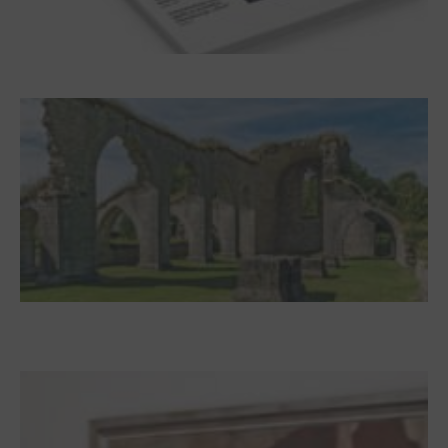
Frühjahr 2026 – Editorial
Zwischen Armutsideal und Politik. Der
Zisterzienserorden im Ostseeraum