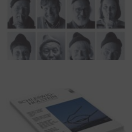
100 Jahre James Krüss. Ein
Dichterwettstreit auf Helgoland oder Sieben
Helgas auf der Hummerklippe