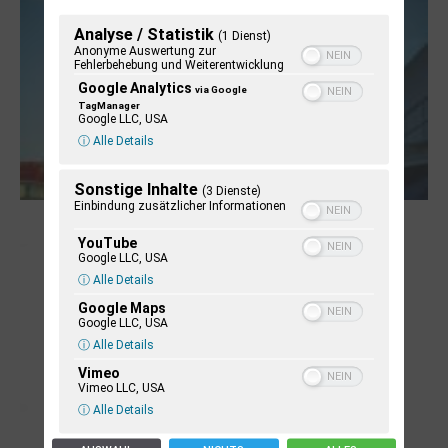
Analyse / Statistik
(1 Dienst)
Anonyme Auswertung zur
Fehlerbehebung und Weiterentwicklung
Google Analytics
via Google
TagManager
Google LLC, USA
ⓘ Alle Details
Sonstige Inhalte
(3 Dienste)
Einbindung zusätzlicher Informationen
NUKLEUS Kiel
YouTube
Google LLC, USA
ⓘ Alle Details
Google Maps
Google LLC, USA
ⓘ Alle Details
Vimeo
Vimeo LLC, USA
ⓘ Alle Details