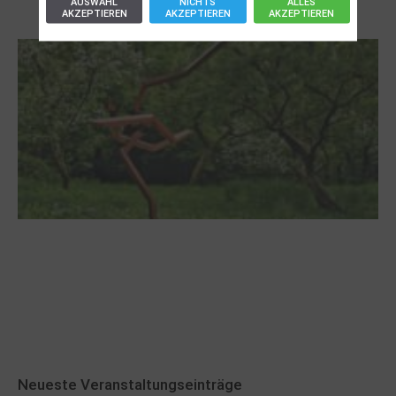
AUSWAHL
NICHTS
ALLES
AKZEPTIEREN
AKZEPTIEREN
AKZEPTIEREN
Letj fröögels
Robert Schads „Blickweit“: Linien im Land
der Horizonte
Neueste Veranstaltungseinträge