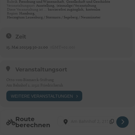
Rubrik
Forschung und Wissenschaft,
Gesellschaft und Geschichte
Veranstaltungsart
Ausstellung,
(einmalige) Veranstaltung
Diese Veranstaltung ist …
barrierefrei zugänglich,
kostenlos
Region
Hamburg,
Herzogtum Lauenburg / Stormarn / Segeberg / Neumünster
Zeit
15. Mai 2025
19:30
-
21:00
(GMT+02:00)
Veranstaltungsort
Otto-von-Bismarck-Stiftung
Am Bahnhof 2, 21521 Friedrichsruh
WEITERE VERANSTALTUNGEN
Route
Address - Friedrichsruh: Pazifisten und Pa
Destination Address - Friedrichsruh: 
berechnen