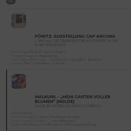
PÖNITZ: AUSSTELLUNG CAP ARCONA
3. MAI 1945: DIE TRAGÖDIE DER KZ-SCHIFFE IN DER
LÜBECKER BUCHT
Rubrik
Gesellschaft und Geschichte
Veranstaltungsart
Ausstellung
Diese Veranstaltung ist …
barrierefrei zugänglich,
kostenlos
Region
Plön / Ostholstein / Lübeck
MALKURS – „MEIN GARTEN VOLLER
BLUMEN“ (NOLDE)
MALKURS IN DER MALSCHULE SEEBÜLL
Rubrik
Kunst
Veranstaltungsart
Kurs / Workshop / Seminar
Diese Veranstaltung ist …
zum mitmachen
Region
Flensburg / Nordfriesland / Schleswig-Flensburg