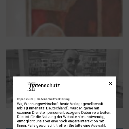
Dieter Pape. Ein Leben für die Kunst
Datenschutz
Impressum
|
Datenschutzerklärung
Wir, Wohnungswirtschaft-heute Verlagsgesellschaft
mbH (Firmensitz: Deutschland), würden gerne mit
externen Diensten personenbezogene Daten verarbeiten.
Boy Lornsen zum 30. Todestag. Von
Dies ist für die Nutzung der Website nicht notwendig,
ermöglicht uns aber eine noch engere Interaktion mit
Steinen, Büchern und Himbeersaft
Ihnen. Falls gewünscht, treffen Sie bitte eine Auswahl: