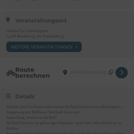
Veranstaltungsort
Galerie Der Lokschuppen
24768 Rendsburg, Am Kreishafen 35
WEITERE VERANSTALTUNGEN
Route
Address - Rendsburg: Funktion im Bild [S4
Destination Address - Rendsburg: Fun
berechnen
Details
Meister des Neo-Konstruktivismus Michael Mattern im Lokschuppen –
Begegnung mit Bildhauer Berthold Grzywatz
Ausstellung „Funktion im Bild“
Michael Mattern ist gebürtiger Husumer, heute lebt und arbeitet er in
Itzehoe.
Seine familiären Verhältnisse zwangen ihn, zu Beginn der siebziger Jahre