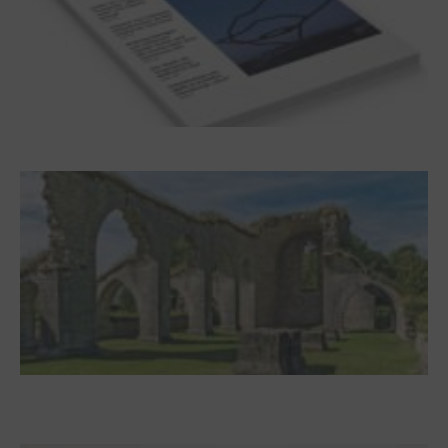
Frühjahr 2026 – Editorial
Zwischen Armutsideal und Politik. Der
Zisterzienserorden im Ostseeraum