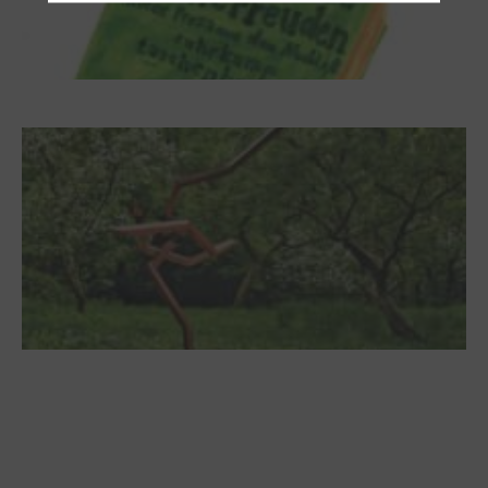
Letj fröögels
Robert Schads „Blickweit“: Linien im Land
der Horizonte