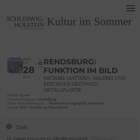
Kultur im Sommer
2025
RENDSBURG:
FR
DO
10
28
OKT
FUNKTION IM BILD
AUG
MICHAEL MATTERN, MALEREI UND
BERTHOLD GRZYWATZ,
METALLPLASTIK
Rubrik
Kunst
Veranstaltungsart
Ausstellung
Diese Veranstaltung ist …
barrierefrei zugänglich,
kostenlos
Region
Kiel / Rendsburg-Eckernförde
Zeit
28. August 2025
15:00
-
10. Oktober 2025
19:00
(GMT+02:00)