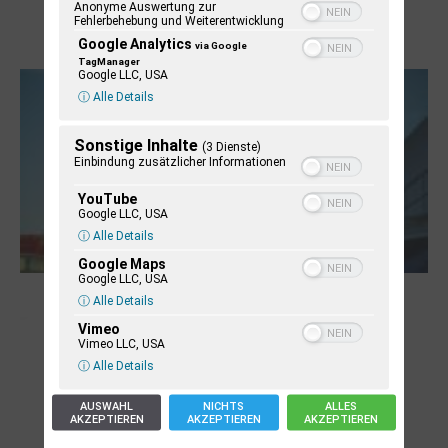
Anonyme Auswertung zur
Boy Lornsen zum 30. Todestag. Von
Fehlerbehebung und Weiterentwicklung
Google Analytics
Steinen, Büchern und Himbeersaft
via Google
TagManager
Google LLC, USA
ⓘ Alle Details
Sonstige Inhalte
(3 Dienste)
Einbindung zusätzlicher Informationen
YouTube
Google LLC, USA
ⓘ Alle Details
Google Maps
Google LLC, USA
NUKLEUS Kiel
ⓘ Alle Details
Vimeo
Vimeo LLC, USA
ⓘ Alle Details
AUSWAHL
NICHTS
ALLES
AKZEPTIEREN
AKZEPTIEREN
AKZEPTIEREN