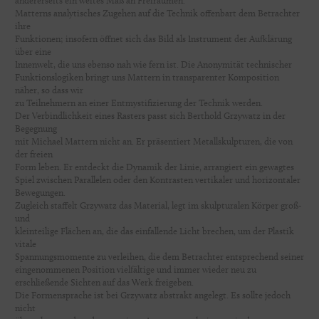
andererseits ein weites Maß an Freiräumen.
Matterns analytisches Zugehen auf die Technik offenbart dem Betrachter
ihre
Funktionen; insofern öffnet sich das Bild als Instrument der Aufklärung
über eine
Innenwelt, die uns ebenso nah wie fern ist. Die Anonymität technischer
Funktionslogiken bringt uns Mattern in transparenter Komposition
näher, so dass wir
zu Teilnehmern an einer Entmystifizierung der Technik werden.
Der Verbindlichkeit eines Rasters passt sich Berthold Grzywatz in der
Begegnung
mit Michael Mattern nicht an. Er präsentiert Metallskulpturen, die von
der freien
Form leben. Er entdeckt die Dynamik der Linie, arrangiert ein gewagtes
Spiel zwischen Parallelen oder den Kontrasten vertikaler und horizontaler
Bewegungen.
Zugleich staffelt Grzywatz das Material, legt im skulpturalen Körper groß-
und
kleinteilige Flächen an, die das einfallende Licht brechen, um der Plastik
vitale
Spannungsmomente zu verleihen, die dem Betrachter entsprechend seiner
eingenommenen Position vielfältige und immer wieder neu zu
erschließende Sichten auf das Werk freigeben.
Die Formensprache ist bei Grzywatz abstrakt angelegt. Es sollte jedoch
nicht