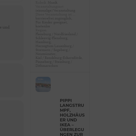
Rubrik
Musik
Veranstaltungsart
(einmalige) Veranstaltung
Diese Veranstaltung ist …
barrierefrei zugänglich,
Für Kinder geeignet,
kostenlos
ne und
Region
Flensburg / Nordfriesland /
Schleswig-Flensburg,
Hamburg,
Herzogtum Lauenburg /
Stormarn / Segeberg /
Neumünster,
Kiel / Rendsburg-Eckernförde,
Pinneberg / Steinburg /
Dithmarschen
PIPPI
LANGSTRU
MPF,
HOLZHÄUS
ER UND
IKEA –
ÜBERLEGU
NGEN ZUR