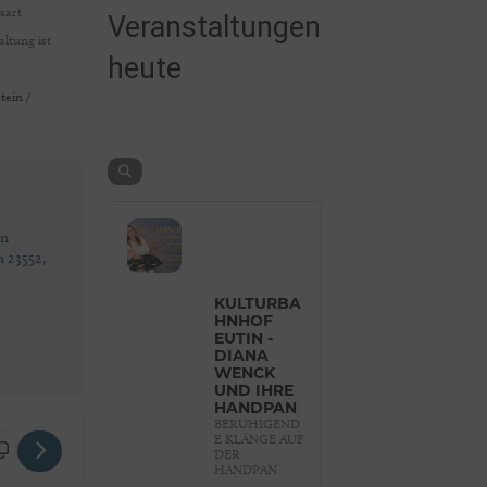
sart
Veranstaltungen
ltung ist
heute
tein /
en
n 23552,
KULTURBA
HNHOF
EUTIN -
DIANA
WENCK
UND IHRE
HANDPAN
BERUHIGEND
E KLÄNGE AUF
temani "Linie, Form und Farbe" [McINsDMmE]
DER
HANDPAN