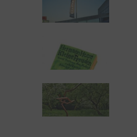
NUKLEUS Kiel
Letj fröögels
Robert Schads
„Blickweit“: Linien im