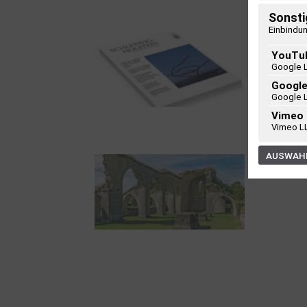
Helgas auf der
Sonsti
Hummerklippe
Einbindun
YouTu
Google 
Googl
Google 
Vimeo
Frühjahr 2026 –
Vimeo L
Editorial
AUSWAHL
Zwischen Armutsideal
und Politik. Der
Zisterzienserorden im
Ostseeraum