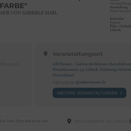
Veranstaltung
FARBE"
Ausstellung
Diese Veransta
FIE VON GABRIELE MARL
…
kostenlos
Region
Plön / Osthols
Lübeck
Veranstaltungsort
ARTEmani – Galerie der kleinen Manufaktur
MT+02:00)
Fleischhauerstr. 34, Lübeck, Schleswig-Holstei
Deutschland
0451 4792441
glas@artemani.de
WEITERE VERANSTALTUNGEN
 Galerie Artemani "Linie, Form und Farbe" [rh9mDQ0yi]
Destination Address - Galerie Ar