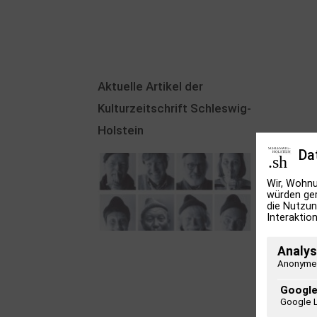
Aktuelle Artikel der
Kulturzeitschrift Schleswig-
Holstein
Da
Wir, Wohnu
würden ger
die Nutzun
Interaktion
100 Jahre James
Analys
Krüss. Ein
Anonyme 
Dichterwettstreit auf
Google
Helgoland oder Sieben
Google 