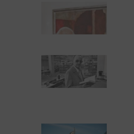
Dieter Pape. Ein Leben
für die Kunst
Boy Lornsen zum 30.
Todestag. Von Steinen,
Büchern und
Himbeersaft