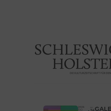
2026
GALE
MI
DO
24