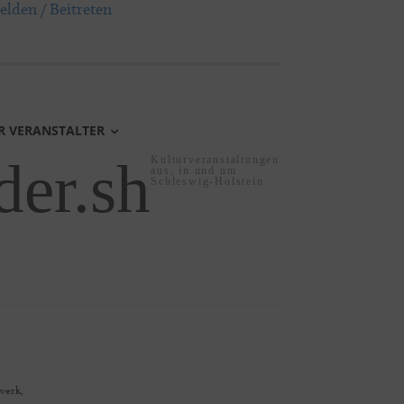
lden / Beitreten
R VERANSTALTER
der.sh
Kulturveranstaltungen
aus, in und um
Schleswig-Holstein
erk,