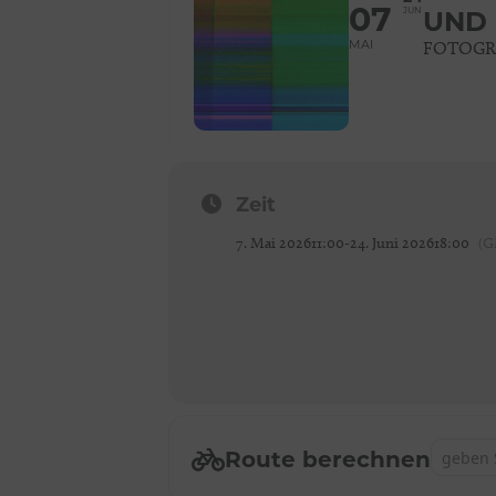
07
JUN
UND 
MAI
FOTOGRA
Zeit
7. Mai 2026
11:00
-
24. Juni 2026
18:00
(G
Address -
Route berechnen